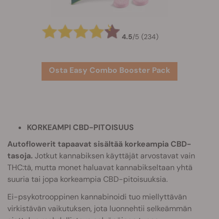
4.5
/
5
(234)
Osta Easy Combo Booster Pack
KORKEAMPI CBD-PITOISUUS
Autoflowerit tapaavat sisältää korkeampia CBD-
tasoja.
Jotkut kannabiksen käyttäjät arvostavat vain
THC:tä, mutta monet haluavat kannabikseltaan yhtä
suuria tai jopa korkeampia CBD-pitoisuuksia.
Ei-psykotrooppinen kannabinoidi tuo miellyttävän
virkistävän vaikutuksen, jota luonnehtii selkeämmän