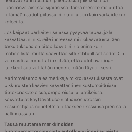
hoitavat kannabistaan piilotetussa julkisessa tai
luonnonvaraisessa sijainnissa. Tämä menetelmä auttaa
pitämään sadot piilossa niin uteliaiden kuin varkaidenkin
katseilta.
Jos kaipaat parhaiten salassa pysyvää tapaa, jolla
kasvattaa, niin kokeile ihmeessä mikrokasvatusta. Sen
tarkoituksena on pitää kasvit niin pieninä kuin
mahdollista, mutta saavuttaa silti kohtuulliset sadot. On
varmasti sanomattakin selvää, että autoflowering-
lajikkeet sopivat tähän menetelmään täydellisesti.
Äärimmäisempiä esimerkkejä mikrokasvatuksesta ovat
pikkuruisten kasvien kasvattaminen kustomoiduissa
tietokonekoteloissa, ämpäreissä ja laatikoissa.
Kasvattajat käyttävät usein alhaisen stressin
kasvunohjausmenetelmiä pitääkseen kasvinsa pieninä ja
hallinnassaan.
Tässä muutama markkinoiden
huomaamattomimmista autoflowering-kasveista: