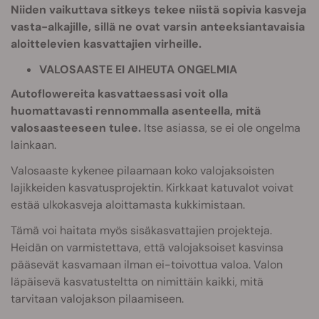
Niiden vaikuttava sitkeys tekee niistä sopivia kasveja
vasta-alkajille, sillä ne ovat varsin anteeksiantavaisia
aloittelevien kasvattajien virheille.
VALOSAASTE EI AIHEUTA ONGELMIA
Autoflowereita kasvattaessasi voit olla
huomattavasti rennommalla asenteella, mitä
valosaasteeseen tulee.
Itse asiassa, se ei ole ongelma
lainkaan.
Valosaaste kykenee pilaamaan koko valojaksoisten
lajikkeiden kasvatusprojektin. Kirkkaat katuvalot voivat
estää ulkokasveja aloittamasta kukkimistaan.
Tämä voi haitata myös sisäkasvattajien projekteja.
Heidän on varmistettava, että valojaksoiset kasvinsa
pääsevät kasvamaan ilman ei-toivottua valoa. Valon
läpäisevä kasvatusteltta on nimittäin kaikki, mitä
tarvitaan valojakson pilaamiseen.