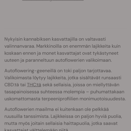
Nykyisin kannabiksen kasvattajilla on valtavasti
valinnanvaraa. Markkinoilla on enemmän lajikkeita kuin
koskaan ennen ja monet kasvattajat ovat tykästyneet
uuteen ja paranneltuun autoflowerien valikoimaan.
Autoflowering-geeneillä on toki paljon tarjottavaa.
Valikoimasta löytyy lajikkeita, jotka sisältävät runsaasti
CBD:tä tai
THC:tä
sekä sellaisia, joissa on miellyttävän
tasapainoisessa suhteessa molempia – puhumattakaan
uskomattomasta terpeeniprofiilien monimuotoisuudesta.
Autoflowerien maailma ei kuitenkaan ole pelkkää
ruusuilla tanssimista. Lajikkeissa on paljon hyviä puolia,
mutta myös joitain sellaisia haittapuolia, jotka saavat
kasvattajat välttelemään niitä.