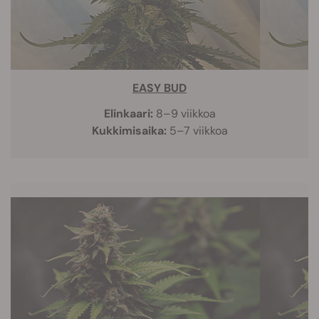
EASY BUD
Elinkaari:
8–9 viikkoa
Kukkimisaika:
5–7 viikkoa