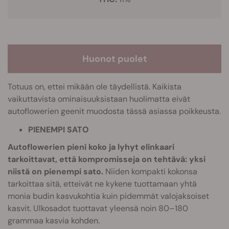
Huonot puolet
Totuus on, ettei mikään ole täydellistä. Kaikista
vaikuttavista ominaisuuksistaan huolimatta eivät
autoflowerien geenit muodosta tässä asiassa poikkeusta.
PIENEMPI SATO
Autoflowerien pieni koko ja lyhyt elinkaari
tarkoittavat, että kompromisseja on tehtävä: yksi
niistä on pienempi sato.
Niiden kompakti kokonsa
tarkoittaa sitä, etteivät ne kykene tuottamaan yhtä
monia budin kasvukohtia kuin pidemmät valojaksoiset
kasvit. Ulkosadot tuottavat yleensä noin 80–180
grammaa kasvia kohden.