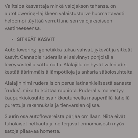
Valitsipa kasvattaja minkä valojakson tahansa, on
autoflowering-lajikkeen valaistustarve huomattavasti
helpompi täyttää verrattuna sen valojaksoiseen
vastineeseensa.
SITKEÄT KASVIT
Autoflowering-genetiikka takaa vahvat, jykevät ja sitkeät
kasvit. Cannabis ruderalis ei selvinnyt pohjoisilla
leveysasteilla sattumalta. Alalajilla on hyvät valmiudet
kestää äärimmäisiä lämpötiloja ja ankaria sääolosuhteita.
Alalajin nimi ruderalis on perua latinankielisestä sanasta
"rudus", mikä tarkoittaa rauniota. Ruderalis menestyy
kaupunkiolosuhteissa rikkoutuneella maaperällä, lähellä
purettuja rakennuksia ja tienvarsien ojissa.
Suurin osa autoflowereista pärjää omillaan. Niitä eivät
tuholaiset hetkauta ja ne torjuvat erinomaisesti myös
satoja pilaavaa hometta.