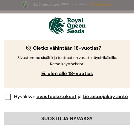
4.7/5 perustuen
58690 arvosteluun
☀️
Summer Sales
: jopa –50 %
valikoiduista tuotteista! ⏤
Osta nyt
🛍️
Oletko vähintään 18-vuotias?
The RQS Blog
Sivustomme sisältö ja tuotteet on varattu täysi-ikäisille.
Katso käyttöehdot.
Kannabis-lifestyleblogit
Lajikkeet ja tuotteet
Ei, olen alle 18-vuotias
Hyväksyn
evästeasetukset
ja
tietosuojakäytäntö
SUOSTU JA HYVÄKSY