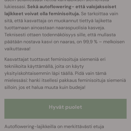
lukiessasi.
Sekä autoflowering- että valojaksoiset
lajikkeet voivat olla feminisoituja.
Se tarkoittaa vain
sitä, että kasvattaja on muokannut tiettyä lajiketta
tuottamaan ainoastaan naaraspuolisia kasveja.
Teknisesti ottaen todennäköisyys sille, että mullasta
päätään nostava kasvi on naaras, on 99,9 % – melkoisen
vaikuttavaa!
Kasvattajat tuottavat feminisoituja siemeniä eri
tekniikoita käyttämällä, joita on käyty
yksityiskohtaisemmin läpi täällä. Pidä vain tämä
mielessäsi: hanki itsellesi pakkaus feminisoituja siemeniä
silloin, jos et halua muuta kuin budeja!
Hyvät puolet
Autoflowering-lajikkeilla on merkittävästi etuja