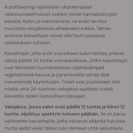
Autoflowering-lajikkeiden yksinkertaiset
valaistusvaatimukset ovatkin toinen kannabistyypin
eduista. Kuten jo mainitsimme, ne eivät tarvitse
muutosta valojaksossa alkaakseen kukkia. Tämän
ansiosta kasvattajat voivat olla hyvin joustavia
valaistuksen suhteen.
Kasvattajat, joita eivät suuretkaan kulut haittaa, pitävät
valoja päällä 24 tuntia vuorokaudessa. Jotkin kasvattajat
ovat kertoneet huomanneensa räjähtävämpää
vegetatiivista kasvua ja parantuneita satoja tätä
menetelmää käytettyään. Toiset ovat puolestaan sitä
mieltä, että 24-tuntinen valojakso saattaisi riistää
kasveilta niiden luonnollisen lepoajan.
Valojakso, jossa valot ovat päällä 12 tuntia ja kiinni 12
tuntia, sijoittuu spektrin toiseen päähän.
Se on paras
vaihtoehto kasvattajille, jotka haluavat säästää kuluissa,
mutta sadot eivät tällöin tule olemaan yhtä vaikuttavia.