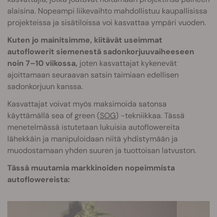
alaisina. Nopeampi liikevaihto mahdollistuu kaupallisissa
projekteissa ja sisätiloissa voi kasvattaa ympäri vuoden.
Kuten jo mainitsimme, kiitävät useimmat
autoflowerit siemenestä sadonkorjuuvaiheeseen
noin 7–10 viikossa,
joten kasvattajat kykenevät
ajoittamaan seuraavan satsin taimiaan edellisen
sadonkorjuun kanssa.
Kasvattajat voivat myös maksimoida satonsa
käyttämällä sea of green (
SOG
) -tekniikkaa. Tässä
menetelmässä istutetaan lukuisia autoflowereita
lähekkäin ja manipuloidaan niitä yhdistymään ja
muodostamaan yhden suuren ja tuottoisan latvuston.
Tässä muutamia markkinoiden nopeimmista
autoflowereista: