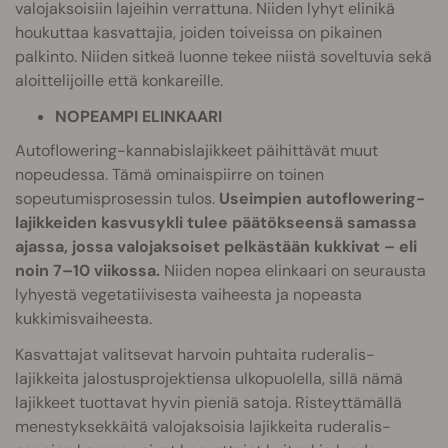
valojaksoisiin lajeihin verrattuna. Niiden lyhyt elinikä
houkuttaa kasvattajia, joiden toiveissa on pikainen
palkinto. Niiden sitkeä luonne tekee niistä soveltuvia sekä
aloittelijoille että konkareille.
NOPEAMPI ELINKAARI
Autoflowering-kannabislajikkeet päihittävät muut
nopeudessa. Tämä ominaispiirre on toinen
sopeutumisprosessin tulos.
Useimpien autoflowering-
lajikkeiden kasvusykli tulee päätökseensä samassa
ajassa, jossa valojaksoiset pelkästään kukkivat – eli
noin 7–10 viikossa.
Niiden nopea elinkaari on seurausta
lyhyestä vegetatiivisesta vaiheesta ja nopeasta
kukkimisvaiheesta.
Kasvattajat valitsevat harvoin puhtaita ruderalis-
lajikkeita jalostusprojektiensa ulkopuolella, sillä nämä
lajikkeet tuottavat hyvin pieniä satoja. Risteyttämällä
menestyksekkäitä valojaksoisia lajikkeita ruderalis-