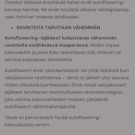
Onneksi tällaiset ärsyttävät haitat eivät autoflowering-
kasveja häiritse. Ne eivät noudata ulkoisia valosignaaleja,
vaan toimivat omassa tahdissaan.
RAVINTEITA TARVITAAN VÄHEMMÄN
Autoflowering-lajikkeet kukoistavat vähemmän
ravinteita sisältävässä maaperässä.
Niiden nopea
kasvuvauhti ja pieni koko tarkoittavat sitä, etteivät ne
tarvitse paljoakaan lannoitetta.
Autoflowerit eivät yksinkertaisesti ole yhtä nälkäisiä kuin
valojaksoiset vastineensa – tämä on jälleen yksi seuraus
niiden sitkeästä luonteestaan. Siinä missä valojaksoiset
lajikkeet tarvitsevat monimutkaisen ravinnestrategian,
joka vaihtuu kasvuvaiheiden mukaan, pärjäävät
autoflowerit vähimmäismäärällä.
Tässä on perusresepti hyvää autoflowering-
kasvualustaa varten: