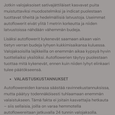
Jotkin valojaksoiset sativajättiläiset kasvavat puita
muistuttaviksi muodostelmiksi ja indicat puolestaan
tuottavat tiheitä ja hedelmällisiä latvustoja. Useimmat
autoflowerit eivät ylitä 1 metrin korkeutta ja niiden
latvustoissa nähdään vähemmän budeja.
Lisäksi autoflowerit kykenevät saamaan aikaan vain
tietyn verran budeja lyhyen kukkimisaikansa kuluessa.
Valojaksoisilla lajikkeilla on enemmän aikaa kypsyä hyvin
tuotteliaiksi yksilöiksi. Autoflowerien täytyy puolestaan
tuottaa mitä kykenevät, ennen kuin niiden lyhyt elinkaari
tulee päätökseensä.
VALAISTUSKUSTANNUKSET
Autoflowereiden kanssa säästää ravinnekustannuksissa,
mutta päätyy todennäköisesti tuhlaamaan enemmän
valaistukseen. Tämä fakta ei joitain kasvattajia hetkauta
– siis sellaisia, joilla on varaa hemmotella
autoflowereitaan jatkuvalla 24 tunnin valojaksolla.