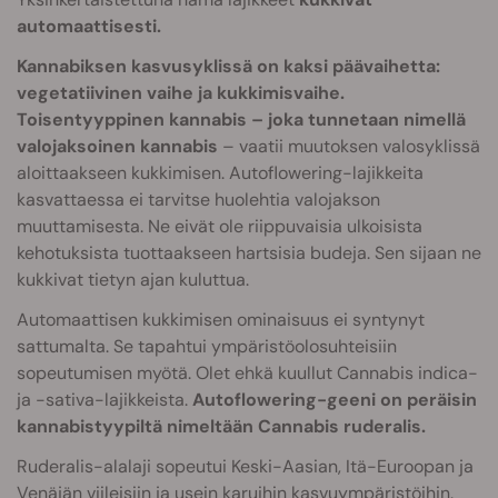
automaattisesti.
Kannabiksen kasvusyklissä on kaksi päävaihetta:
vegetatiivinen vaihe ja kukkimisvaihe.
Toisentyyppinen kannabis – joka tunnetaan nimellä
valojaksoinen kannabis
– vaatii muutoksen valosyklissä
aloittaakseen kukkimisen. Autoflowering-lajikkeita
kasvattaessa ei tarvitse huolehtia valojakson
muuttamisesta. Ne eivät ole riippuvaisia ulkoisista
kehotuksista tuottaakseen hartsisia budeja. Sen sijaan ne
kukkivat tietyn ajan kuluttua.
Automaattisen kukkimisen ominaisuus ei syntynyt
sattumalta. Se tapahtui ympäristöolosuhteisiin
sopeutumisen myötä. Olet ehkä kuullut Cannabis indica-
ja -sativa-lajikkeista.
Autoflowering-geeni on peräisin
kannabistyypiltä nimeltään Cannabis ruderalis.
Ruderalis-alalaji sopeutui Keski-Aasian, Itä-Euroopan ja
Venäjän viileisiin ja usein karuihin kasvuympäristöihin.