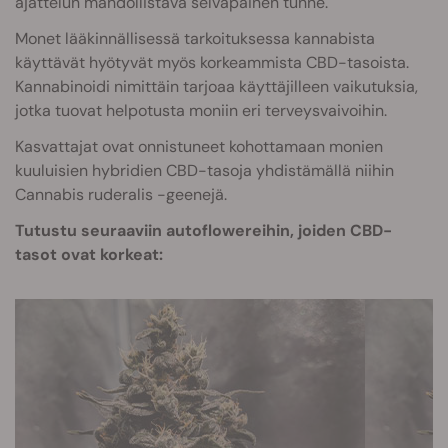
ajattelun mahdollistava selväpäinen tunne.
Monet lääkinnällisessä tarkoituksessa kannabista
käyttävät hyötyvät myös korkeammista CBD-tasoista.
Kannabinoidi nimittäin tarjoaa käyttäjilleen vaikutuksia,
jotka tuovat helpotusta moniin eri terveysvaivoihin.
Kasvattajat ovat onnistuneet kohottamaan monien
kuuluisien hybridien CBD-tasoja yhdistämällä niihin
Cannabis ruderalis -geenejä.
Tutustu seuraaviin autoflowereihin, joiden CBD-
tasot ovat korkeat: