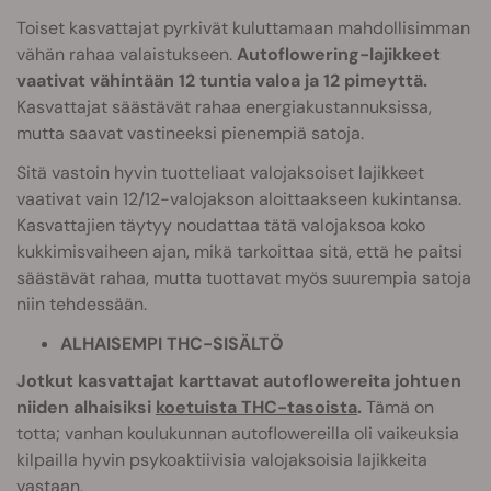
Toiset kasvattajat pyrkivät kuluttamaan mahdollisimman
vähän rahaa valaistukseen.
Autoflowering-lajikkeet
vaativat vähintään 12 tuntia valoa ja 12 pimeyttä.
Kasvattajat säästävät rahaa energiakustannuksissa,
mutta saavat vastineeksi pienempiä satoja.
Sitä vastoin hyvin tuotteliaat valojaksoiset lajikkeet
vaativat vain 12/12-valojakson aloittaakseen kukintansa.
Kasvattajien täytyy noudattaa tätä valojaksoa koko
kukkimisvaiheen ajan, mikä tarkoittaa sitä, että he paitsi
säästävät rahaa, mutta tuottavat myös suurempia satoja
niin tehdessään.
ALHAISEMPI THC-SISÄLTÖ
Jotkut kasvattajat karttavat autoflowereita johtuen
niiden alhaisiksi
koetuista THC-tasoista
.
Tämä on
totta; vanhan koulukunnan autoflowereilla oli vaikeuksia
kilpailla hyvin psykoaktiivisia valojaksoisia lajikkeita
vastaan.