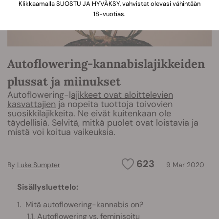
Klikkaamalla SUOSTU JA HYVÄKSY, vahvistat olevasi vähintään
18-vuotias.
Autoflowering-kannabislajikkeiden
plussat ja miinukset
Autoflowering-l
ajikkeet ovat aloittelevien
kasvattajien
ja nopeita tuottoja toivovien
suosikkilajikkeita. Ne eivät kuitenkaan ole
täydellisiä. Selvitä, mitkä puolet ovat loistavia ja
mistä voi koitua vaikeuksia.
623
By
Luke Sumpter
9 Mar 2020
Sisällysluettelo:
Mitä autoflowering-kannabis on?
Autoflowering vs. feminisoitu