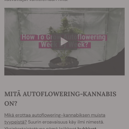
MITÄ AUTOFLOWERING-KANNABIS
ON?
Mikä erottaa autoflowering-kannabiksen muista
tyypeistä?
Suurin eroavaisuus käy ilmi nimestä.
Yksinkertaistettuna nämä lajikkeet
kukkivat