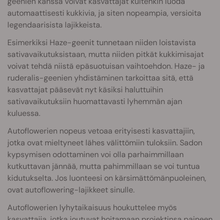
geenien kanssa voivat kasvattajat kuitenkin luoda
automaattisesti kukkivia, ja siten nopeampia, versioita
legendaarisista lajikkeista.
Esimerkiksi Haze-geenit tunnetaan niiden loistavista
sativavaikutuksistaan, mutta niiden pitkät kukkimisajat
voivat tehdä niistä epäsuotuisan vaihtoehdon. Haze- ja
ruderalis-geenien yhdistäminen tarkoittaa sitä, että
kasvattajat pääsevät nyt käsiksi haluttuihin
sativavaikutuksiin huomattavasti lyhemmän ajan
kuluessa.
Autoflowerien nopeus vetoaa erityisesti kasvattajiin,
jotka ovat mieltyneet lähes välittömiin tuloksiin. Sadon
kypsymisen odottaminen voi olla parhaimmillaan
kutkuttavan jännää, mutta pahimmillaan se voi tuntua
kidutukselta. Jos luonteesi on kärsimättömänpuoleinen,
ovat autoflowering-lajikkeet sinulle.
Autoflowerien lyhytaikaisuus houkuttelee myös
kasvattajia, jotka joutuvat hoitamaan projektinsa paineen