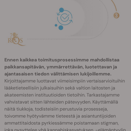
Ennen kaikkea toimitusprosessimme mahdollistaa
paikkansapitävän, ymmärrettävän, luotettavan ja
ajantasaisen tiedon välittämisen lukijoillemme.
Kirjoittajamme luottavat viimeisimpiin vertaisarvioituihin
lääketieteellisiin julkaisuihin sekä valtion laitosten ja
akateemisten instituutioiden tietoihin. Tarkastajamme
vahvistavat sitten lähteiden pätevyyden. Käyttämällä
näitä tiukkoja, todisteisiin perustuvia prosesseja,
toivomme hyötyvämme tieteestä ja asiantuntijoiden
ammattitaidosta pyrkiessämme poistamaan stigman,
joka pysyttelee yhä kannabiskasvatuksen, -elämäntyylin