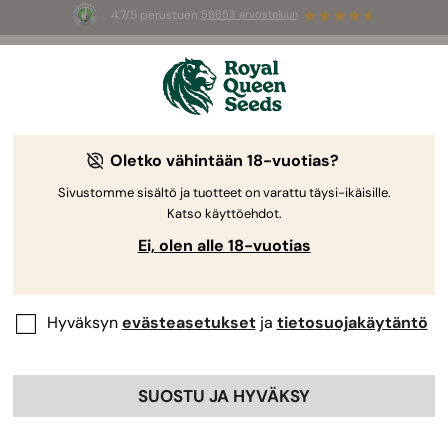
4.7/5 perustuen
58653 arvosteluun
☀️
Summer Sales
: jopa –50 %
valikoiduista tuotteista! ⏤
Osta nyt
🛍️
Toimitusprosessimme | Royal Queen
Oletko vähintään 18-vuotias?
Seeds
Sivustomme sisältö ja tuotteet on varattu täysi-ikäisille.
Katso käyttöehdot.
Meillä Royal Queen Seedsillä toimintafilosofiamme
Ei, olen alle 18-vuotias
tulee esille toimitusprosessissamme
.
Pyrkimyksemme on esittää tieteellisesti
paikkansapitävää tietoa mahdollisimman selkeällä
tavalla. Julkaisumme ovat asiantuntijoiden kirjoittamia ja
Hyväksyn
evästeasetukset
ja
tietosuojakäytäntö
ulkopuolisten vertaisarvioimia. Sisältömme tavoitteena
on antaa lukijoillemme tietoa muun muassa genetiikan,
kannabinoidi- ja terpeenitutkimuksen,
SUOSTU JA HYVÄKSY
endokannabinoidijärjestelmän tieteen, kannabiksen
laillistamisen ja kasvatusmenetelmien saroilla.