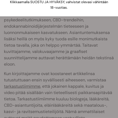
Klikkaamalla SUOSTU JA HYVÄKSY, vahvistat olevasi vähintään
Tiimiimme kuuluu
ammattikirjoittajia ja -toimittajia
, jotka
18-vuotias.
ovat asiantuntijoita aloillaan keskittyen muun muassa
psykedeelitutkimukseen, CBD-trendeihin,
endokannabinoidijärjestelmän tieteeseen ja
luonnonmukaiseen kasvatukseen. Asiantuntemuksensa
lisäksi heillä on myös kyky tuoda esille monimutkaista
tietoa tavalla, joka on helppo ymmärtää. Taitavat
kuvittajamme, valokuvaajamme ja graafiset
suunnittelijamme auttavat herättämään heidän tekstinsä
eloon.
Kun kirjoittajamme ovat koostaneet artikkelinsa
tutustuttuaan ensin syvällisesti aiheeseen, varmistaa
tarkastustiimimme
, että jokainen kappale, kuvitus ja
video pitää sisällään vain tieteellisesti paikkansapitävää
tietoa. Tarkastustiimiimme kuuluu biologeja, lääkäreitä,
CBD-asiantuntijoita, eläinlääkäreitä sekä maatalous-,
kasvi- ja ravitsemustieteilijöitä. Nämä ammattilaiset
auttavat meitä noudattamaan vastuullista