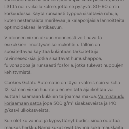
LST:tä noin viikolla kolme, jotta ne pysyvät 80-90 cm:n
korkeudessa. Käytä runsaasti typpeä sisältäviä rehuja,
kuten nestemäistä merilevää ja kalapohjaisia lannoitteita
optimoidaksesi lehtikasvun.
Viidennen viikon alkuun mennessä voit havaita
esikukkien ilmestyvän solmukohtiin. Tällöin on
suositeltavaa käyttää kukintaan tarkoitettuja
ravinneseoksia, jotka sisältävät humushappoa,
fulvohappoa ja runsaasti fosforia, jotka tukevat nuppujen
kehittymistä.
Cookies Gelato Automatic on täysin valmis noin viikolla
12. Kolmen viikon huuhtelu ennen tätä ajankohtaa voi
auttaa lisäämään kukkien tarjoamaa makua.
Valmistaudu
korjaamaan satoa
jopa 500 g/m² sisäkasveista ja 140
g/kasvi ulkokasveista.
Kun olet kuivannut ja kypsyttänyt budisi, sinua odottaa
maukas herkku. Nämä kukat ovat täynnä sekä maukkaita