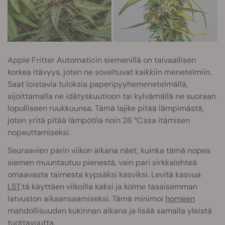
Apple Fritter Automaticin siemenillä on taivaallisen
korkea itävyys, joten ne soveltuvat kaikkiin menetelmiin.
Saat loistavia tuloksia paperipyyhemenetelmällä,
sijoittamalla ne idätyskuutioon tai kylvämällä ne suoraan
lopulliseen ruukkuunsa. Tämä lajike pitää lämpimästä,
joten yritä pitää lämpötila noin 26 °C:ssa itämisen
nopeuttamiseksi.
Seuraavien parin viikon aikana näet, kuinka tämä nopea
siemen muuntautuu pienestä, vain pari sirkkalehteä
omaavasta taimesta kypsäksi kasviksi. Levitä kasvua
LST
:tä käyttäen viikoilla kaksi ja kolme tasaisemman
latvuston aikaansaamiseksi. Tämä minimoi
homeen
mahdollisuuden kukinnan aikana ja lisää samalla yleistä
tuottavuutta.