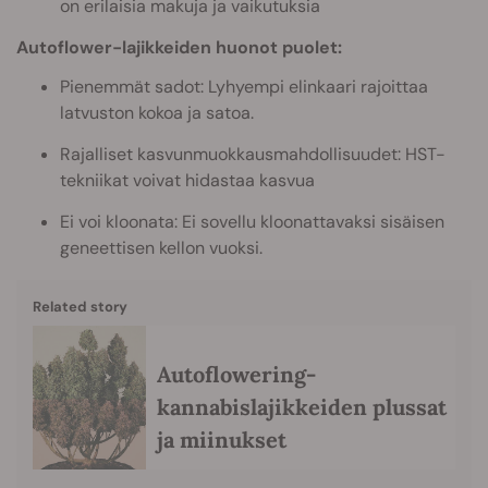
on erilaisia makuja ja vaikutuksia
Autoflower-lajikkeiden huonot puolet:
Pienemmät sadot: Lyhyempi elinkaari rajoittaa
latvuston kokoa ja satoa.
Rajalliset kasvunmuokkausmahdollisuudet: HST-
tekniikat voivat hidastaa kasvua
Ei voi kloonata: Ei sovellu kloonattavaksi sisäisen
geneettisen kellon vuoksi.
Related story
Autoflowering-
kannabislajikkeiden plussat
ja miinukset