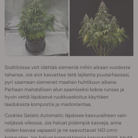
Sisätiloissa voit idättää siemeniä mihin aikaan vuodesta
tahansa. Jos aiot kasvattaa tätä lajiketta puutarhassasi,
pyri saamaan siemenet maahan huhtikuun aikana.
Parhaan mahdollisen alun saamiseksi kokoa runsas ja
hyvin vettä läpäisevä ruukkusekoitus käyttäen
laadukasta kompostia ja madonlantaa.
Cookies Gelato Automatic läpäisee kasvuvaiheen vain
neljässä viikossa. Jos haluat pidempiä kasveja, anna
niiden kasvaa vapaasti ja ne saavuttavat 140 cm:n
korkeuden. Jos haluat kompaktimpia kasviyksilöitä, käytä