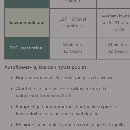
kokoon
Voidaan käytt
LST; HST:tä ei
Kasvunmuokkaus
sekä LST:tä et
suositella
HST:tä
Alhaisesta
Alhaisesta
THC-potentiaali
korkeaan
korkeaan
Autoflower-lajikkeiden hyvät puolet:
Nopeasti kasvava: Sadonkorjuu jopa 8 viikossa
Aloittelijoille sopiva: Helppo kasvattaa, eikä
valojaksoa tarvitse säätää
Kompakti ja huomaamaton: Ihanteellinen pieniin
kasvutiloihin ja salaiseen kasvatukseen
Monipuolisuus: Valittavana on monia lajikkeita, joilla