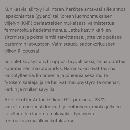
Kun kasvisi siirtyy
kukintaan
, harkitse antavasi sille annos
lepakonlantaa (guano) tai Korean luonnonmukaisen
viljelyn (KNF) periaatteiden mukaisesti valmistettua
fermentoitua hedelmämehua. Jatka kasvin kärkien
sitomista ja
poista lehtiä
tarvittaessa, jotta valo pääsee
paremmin latvustoon. Valmistaudu sadonkorjuuseen
viikon 11 lopussa!
Kun olet kypsyttänyt nuppusi täydelliseksi, sinua odottaa
suoranainen makuräjähdys. Nämä kukat ovat täynnä
karyofylleeniä, limoneenia ja pineenia sekä muita
fytokemikaaleja, ja ne hellivät makunystyröitä omenan,
karkin ja mullan sävyillä.
Apple Fritter Auton korkea THC-pitoisuus, 23 %,
vaikuttaa nopeasti luovasti ja euforisesti, minkä jälkeen
se vähitellen laantuu mukavaksi, fyysisesti
rentouttavaksi jälkivaikutukseksi.