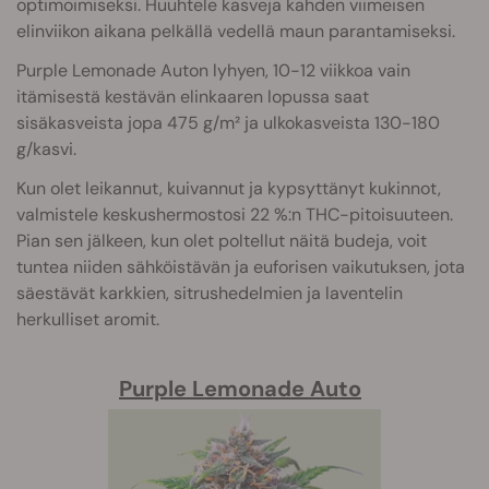
optimoimiseksi. Huuhtele kasveja kahden viimeisen
elinviikon aikana pelkällä vedellä maun parantamiseksi.
Purple Lemonade Auton lyhyen, 10-12 viikkoa vain
itämisestä kestävän elinkaaren lopussa saat
sisäkasveista jopa 475 g/m² ja ulkokasveista 130-180
g/kasvi.
Kun olet leikannut, kuivannut ja kypsyttänyt kukinnot,
valmistele keskushermostosi 22 %:n THC-pitoisuuteen.
Pian sen jälkeen, kun olet poltellut näitä budeja, voit
tuntea niiden sähköistävän ja euforisen vaikutuksen, jota
säestävät karkkien, sitrushedelmien ja laventelin
herkulliset aromit.
Purple Lemonade Auto