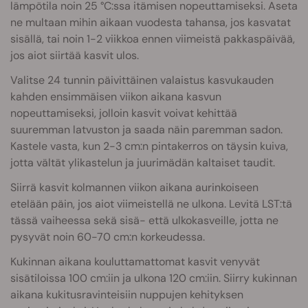
lämpötila noin 25 °C:ssa itämisen nopeuttamiseksi. Aseta
ne multaan mihin aikaan vuodesta tahansa, jos kasvatat
sisällä, tai noin 1-2 viikkoa ennen viimeistä pakkaspäivää,
jos aiot siirtää kasvit ulos.
Valitse 24 tunnin päivittäinen valaistus kasvukauden
kahden ensimmäisen viikon aikana kasvun
nopeuttamiseksi, jolloin kasvit voivat kehittää
suuremman latvuston ja saada näin paremman sadon.
Kastele vasta, kun 2-3 cm:n pintakerros on täysin kuiva,
jotta vältät ylikastelun ja juurimädän kaltaiset taudit.
Siirrä kasvit kolmannen viikon aikana aurinkoiseen
etelään päin, jos aiot viimeistellä ne ulkona. Levitä LST:tä
tässä vaiheessa sekä sisä- että ulkokasveille, jotta ne
pysyvät noin 60-70 cm:n korkeudessa.
Kukinnan aikana kouluttamattomat kasvit venyvät
sisätiloissa 100 cm:iin ja ulkona 120 cm:iin. Siirry kukinnan
aikana kukitusravinteisiin nuppujen kehityksen