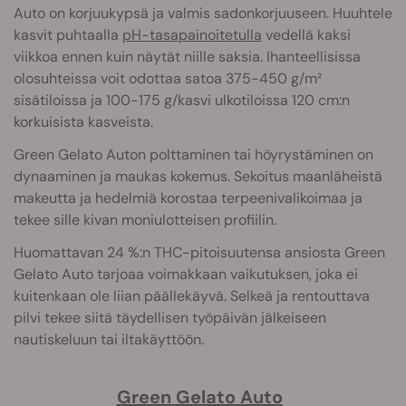
Auto on korjuukypsä ja valmis sadonkorjuuseen. Huuhtele
kasvit puhtaalla
pH-tasapainoitetulla
vedellä kaksi
viikkoa ennen kuin näytät niille saksia. Ihanteellisissa
olosuhteissa voit odottaa satoa 375-450 g/m²
sisätiloissa ja 100-175 g/kasvi ulkotiloissa 120 cm:n
korkuisista kasveista.
Green Gelato Auton polttaminen tai höyrystäminen on
dynaaminen ja maukas kokemus. Sekoitus maanläheistä
makeutta ja hedelmiä korostaa terpeenivalikoimaa ja
tekee sille kivan moniulotteisen profiilin.
Huomattavan 24 %:n THC-pitoisuutensa ansiosta Green
Gelato Auto tarjoaa voimakkaan vaikutuksen, joka ei
kuitenkaan ole liian päällekäyvä. Selkeä ja rentouttava
pilvi tekee siitä täydellisen työpäivän jälkeiseen
nautiskeluun tai iltakäyttöön.
Green Gelato Auto