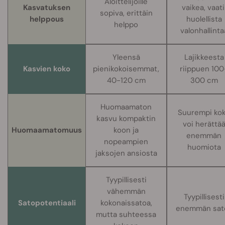
Aloittelijoille
Kasvatuksen
vaikea, vaati
sopiva, erittäin
helppous
huolellista
helppo
valonhallinta
Yleensä
Lajikkeesta
Kasvien koko
pienikokoisemmat,
riippuen 100
40-120 cm
300 cm
Huomaamaton
Suurempi ko
kasvu kompaktin
voi herättä
Huomaamatomuus
koon ja
enemmän
nopeampien
huomiota
jaksojen ansiosta
Tyypillisesti
vähemmän
Tyypillisesti
Satopotentiaali
kokonaissatoa,
enemmän sat
mutta suhteessa