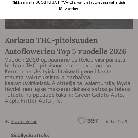
Klikkaamalla SUOSTU JA HYVÄKSY, vahvistat olevasi vähintään
18-vuotias.
Korkean THC-pitoisuuden
Autoflowerien Top 5 vuodelle 2026
Vuoden 2026 oppaamme esittelee viisi parasta
korkean THC-pitoisuuden omaavaa autoa.
Kerromme yksityiskohtaisesti genetiikasta,
mausta, vaikutuksista ja parhaista
kasvatusvinkeistä. Aloittelija tai asiantuntija, löydä
täydellinen lajike maksimoidaksesi satosi ja tehosi.
Tutustu huippusuosituksiin: Green Gelato Auto,
Apple Fritter Auto, jne.
397
By
Steven Voser
9 Jan 2026
Sisällysluettelo: