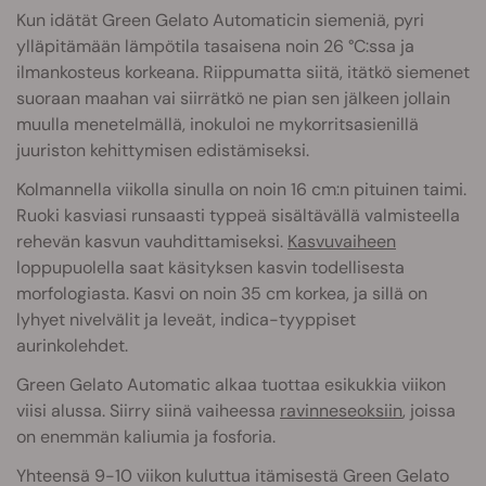
Kun idätät Green Gelato Automaticin siemeniä, pyri
ylläpitämään lämpötila tasaisena noin 26 °C:ssa ja
ilmankosteus korkeana. Riippumatta siitä, itätkö siemenet
suoraan maahan vai siirrätkö ne pian sen jälkeen jollain
muulla menetelmällä, inokuloi ne mykorritsasienillä
juuriston kehittymisen edistämiseksi.
Kolmannella viikolla sinulla on noin 16 cm:n pituinen taimi.
Ruoki kasviasi runsaasti typpeä sisältävällä valmisteella
rehevän kasvun vauhdittamiseksi.
Kasvuvaiheen
loppupuolella saat käsityksen kasvin todellisesta
morfologiasta. Kasvi on noin 35 cm korkea, ja sillä on
lyhyet nivelvälit ja leveät, indica-tyyppiset
aurinkolehdet.
Green Gelato Automatic alkaa tuottaa esikukkia viikon
viisi alussa. Siirry siinä vaiheessa
ravinneseoksiin
, joissa
on enemmän kaliumia ja fosforia.
Yhteensä 9-10 viikon kuluttua itämisestä Green Gelato