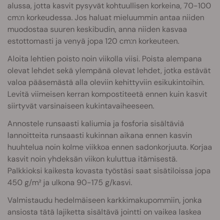
alussa, jotta kasvit pysyvät kohtuullisen korkeina, 70-100
cm:n korkeudessa. Jos haluat mieluummin antaa niiden
muodostaa suuren keskibudin, anna niiden kasvaa
estottomasti ja venyä jopa 120 cm:n korkeuteen.
Aloita lehtien poisto noin viikolla viisi. Poista alempana
olevat lehdet sekä ylempänä olevat lehdet, jotka estävät
valoa pääsemästä alla oleviin kehittyviin esikukintoihin.
Levitä viimeisen kerran kompostiteetä ennen kuin kasvit
siirtyvät varsinaiseen kukintavaiheeseen.
Annostele runsaasti kaliumia ja fosforia sisältäviä
lannoitteita runsaasti kukinnan aikana ennen kasvin
huuhtelua noin kolme viikkoa ennen sadonkorjuuta. Korjaa
kasvit noin yhdeksän viikon kuluttua itämisestä.
Palkkioksi kaikesta kovasta työstäsi saat sisätiloissa jopa
450 g/m² ja ulkona 90-175 g/kasvi.
Valmistaudu hedelmäiseen karkkimakupommiin, jonka
ansiosta tätä lajiketta sisältävä jointti on vaikea laskea