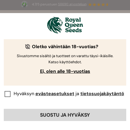
4.7/5 perustuen
58690 arvosteluun
☀️
Summer Sales
: jopa –50 %
valikoiduista tuotteista! ⏤
Osta nyt
🛍️
Oletko vähintään 18-vuotias?
The RQS Blog
Sivustomme sisältö ja tuotteet on varattu täysi-ikäisille.
Katso käyttöehdot.
Kannabis-lifestyleblogit
Lajikkeet ja tuotteet
Ei, olen alle 18-vuotias
Hyväksyn
evästeasetukset
ja
tietosuojakäytäntö
SUOSTU JA HYVÄKSY