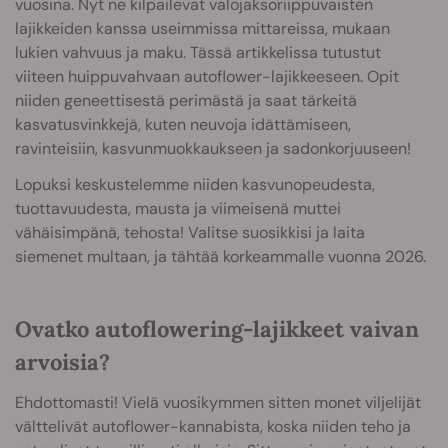
vuosina. Nyt ne kilpailevat valojaksoriippuvaisten
lajikkeiden kanssa useimmissa mittareissa, mukaan
lukien vahvuus ja maku. Tässä artikkelissa tutustut
viiteen huippuvahvaan autoflower-lajikkeeseen. Opit
niiden geneettisestä perimästä ja saat tärkeitä
kasvatusvinkkejä, kuten neuvoja idättämiseen,
ravinteisiin, kasvunmuokkaukseen ja sadonkorjuuseen!
Lopuksi keskustelemme niiden kasvunopeudesta,
tuottavuudesta, mausta ja viimeisenä muttei
vähäisimpänä, tehosta! Valitse suosikkisi ja laita
siemenet multaan, ja tähtää korkeammalle vuonna 2026.
Ovatko autoflowering-lajikkeet vaivan
arvoisia?
Ehdottomasti! Vielä vuosikymmen sitten monet viljelijät
välttelivät autoflower-kannabista, koska niiden teho ja