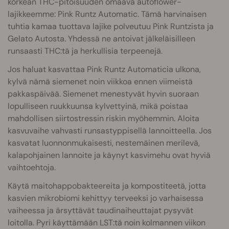
korkean THC-pitoisuuden omaava autoflower-
lajikkeemme: Pink Runtz Automatic. Tämä harvinaisen
tuhtia kamaa tuottava lajike polveutuu Pink Runtzista ja
Gelato Autosta. Yhdessä ne antoivat jälkeläisilleen
runsaasti THC:tä ja herkullisia terpeenejä.
Jos haluat kasvattaa Pink Runtz Automaticia ulkona,
kylvä nämä siemenet noin viikkoa ennen viimeistä
pakkaspäivää. Siemenet menestyvät hyvin suoraan
lopulliseen ruukkuunsa kylvettyinä, mikä poistaa
mahdollisen siirtostressin riskin myöhemmin. Aloita
kasvuvaihe vahvasti runsastyppisellä lannoitteella. Jos
kasvatat luonnonmukaisesti, nestemäinen merilevä,
kalapohjainen lannoite ja käynyt kasvimehu ovat hyviä
vaihtoehtoja.
Käytä maitohappobakteereita ja
kompostiteetä, jotta
kasvien mikrobiomi kehittyy terveeksi jo varhaisessa
vaiheessa ja ärsyttävät taudinaiheuttajat pysyvät
loitolla. Pyri käyttämään LST:tä noin kolmannen viikon