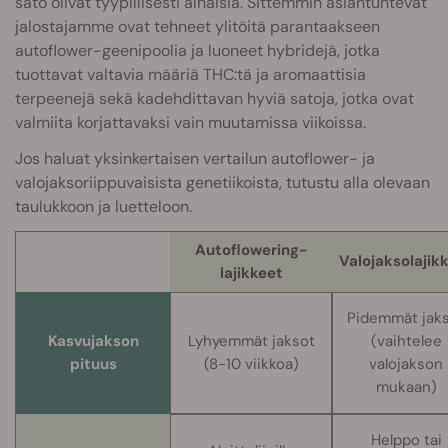
sato olivat tyypillisesti alhaisia. Sittemmin asiantuntevat
jalostajamme ovat tehneet ylitöitä parantaakseen
autoflower-geenipoolia ja luoneet hybridejä, jotka
tuottavat valtavia määriä THC:tä ja aromaattisia
terpeenejä sekä kadehdittavan hyviä satoja, jotka ovat
valmiita korjattavaksi vain muutamissa viikoissa.
Jos haluat yksinkertaisen vertailun autoflower- ja
valojaksoriippuvaisista genetiikoista, tutustu alla olevaan
taulukkoon ja luetteloon.
Autoflowering-
Valojaksolajik
lajikkeet
Pidemmät jak
Kasvujakson
Lyhyemmät jaksot
(vaihtelee
pituus
(8-10 viikkoa)
valojakson
mukaan)
Helppo tai