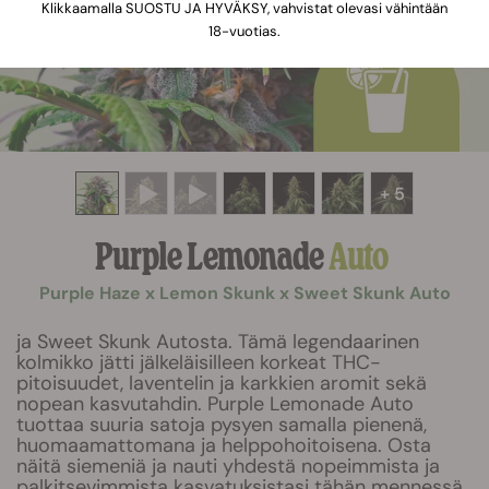
Klikkaamalla SUOSTU JA HYVÄKSY, vahvistat olevasi vähintään
18-vuotias.
+ 5
Purple Lemonade
Auto
Purple Haze x Lemon Skunk x Sweet Skunk Auto
ja Sweet Skunk Autosta. Tämä legendaarinen
kolmikko jätti jälkeläisilleen korkeat THC-
pitoisuudet, laventelin ja karkkien aromit sekä
nopean kasvutahdin. Purple Lemonade Auto
tuottaa suuria satoja pysyen samalla pienenä,
huomaamattomana ja helppohoitoisena. Osta
näitä siemeniä ja nauti yhdestä nopeimmista ja
palkitsevimmista kasvatuksistasi tähän mennessä.