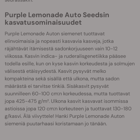
Purple Lemonade Auto Seedsin
kasvatusominaisuudet
Purple Lemonade Auton siemenet tuottavat
elinvoimaisia ja nopeasti kasvavia kasveja, jotka
räjähtävät itämisestä sadonkorjuuseen vain 10-12
viikossa. Kasvin indica- ja ruderalisgenetiikka pääsee
todella esille, kun on kyse kasvin korkeudesta ja solmujen
välisestä etäisyydestä. Kasvit pysyvät melko
kompakteina sekä sisällä että ulkona, mutta sadon
määrästä ei tarvitse tinkiä. Sisäkasvit pysyvät
suunnilleen 60-100 cm:n korkeudessa, mutta tuottavat
jopa 425-475 g/m². Ulkona kasvit kasvavat isommissa
astioissa jopa 120 cm:n korkeuteen ja tuottavat 130-180
g/kasvi. Älä viivyttele! Hanki Purple Lemonade Auton
siemeniä puutarhaasi koristamaan jo tänään.