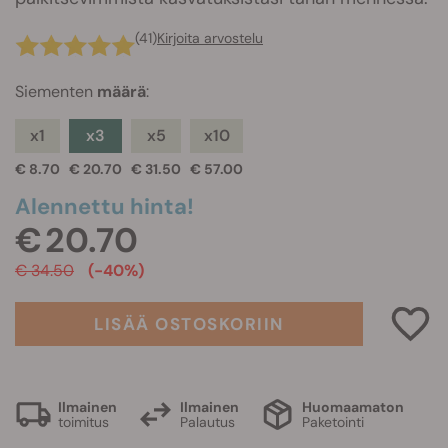
(41)
Kirjoita arvostelu
Siementen
määrä
:
x1
x3
x5
x10
€ 8.70
€ 20.70
€ 31.50
€ 57.00
Alennettu hinta!
€ 20.70
€ 34.50
(-40%)
LISÄÄ OSTOSKORIIN
Ilmainen
Ilmainen
Huomaamaton
toimitus
Palautus
Paketointi