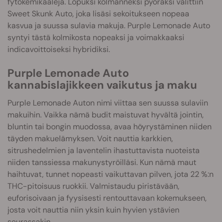
fytokemikaaleja. Lopuksi kolmanneksi pyöräksi valittiin
Sweet Skunk Auto, joka lisäsi sekoitukseen nopeaa
kasvua ja suussa sulavia makuja. Purple Lemonade Auto
syntyi tästä kolmikosta nopeaksi ja voimakkaaksi
indicavoittoiseksi hybridiksi.
Purple Lemonade Auto
kannabislajikkeen vaikutus ja maku
Purple Lemonade Auton nimi viittaa sen suussa sulaviin
makuihin. Vaikka nämä budit maistuvat hyvältä jointin,
bluntin tai bongin muodossa, avaa höyrystäminen niiden
täyden makuelämyksen. Voit nauttia karkkien,
sitrushedelmien ja laventelin ihastuttavista nuoteista
niiden tanssiessa makunystyröilläsi. Kun nämä maut
haihtuvat, tunnet nopeasti vaikuttavan pilven, jota 22 %:n
THC-pitoisuus ruokkii. Valmistaudu piristävään,
euforisoivaan ja fyysisesti rentouttavaan kokemukseen,
josta voit nauttia niin yksin kuin hyvien ystävien
seurassakin.