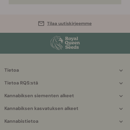
Tilaa uutiskirjeemme
Tietoa
More
helpful
Tietoa RQS:stä
info
Kannabiksen siementen alkeet
Kannabiksen kasvatuksen alkeet
Kannabistietoa