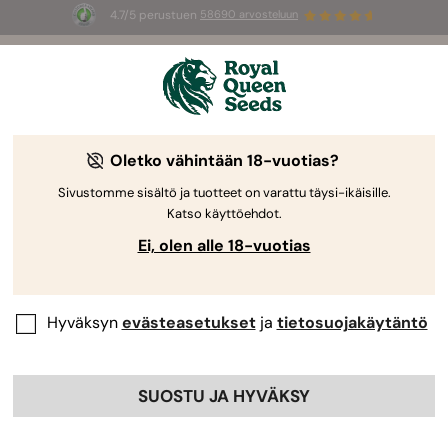
4.7/5 perustuen
58690 arvosteluun
🎁
3 White Widow Auto mag
INGYEN az
első 100 számára, aki használja az
AUGUST26 🌿
Oletko vähintään 18-vuotias?
-40%
Sivustomme sisältö ja tuotteet on varattu täysi-ikäisille.
Katso käyttöehdot.
Ei, olen alle 18-vuotias
Hyväksyn
evästeasetukset
ja
tietosuojakäytäntö
SUOSTU JA HYVÄKSY