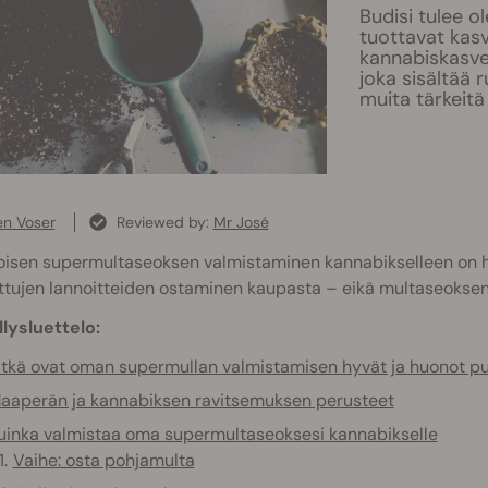
Budisi tulee o
tuottavat kasv
kannabiskasve
joka sisältää r
muita tärkeitä 
en Voser
Reviewed by:
Mr José
koisen supermultaseoksen valmistaminen kannabikselleen on 
ttujen lannoitteiden ostaminen kaupasta – eikä multaseoksen
llysluettelo:
tkä ovat oman supermullan valmistamisen hyvät ja huonot pu
aaperän ja kannabiksen ravitsemuksen perusteet
uinka valmistaa oma supermultaseoksesi kannabikselle
Vaihe: osta pohjamulta