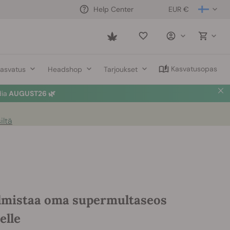
EUR €
Help Center
Saved
items
Kasvatusopas
asvatus
Headshop
Tarjoukset
dia
AUGUST26 🌿
iltä
lmistaa oma supermultaseos
elle