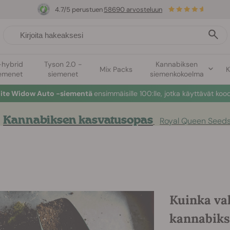
4.7/5 perustuen
58690 arvosteluun
-hybrid
Tyson 2.0 -
Kannabiksen
Mix Packs
K
emenet
siemenet
siemenkokoelma
hite Widow Auto -siementä
ensimmäisille 100:lle, jotka käyttävät koo
Kannabiksen kasvatusopas
Royal Queen Seeds
Kuinka va
kannabiks