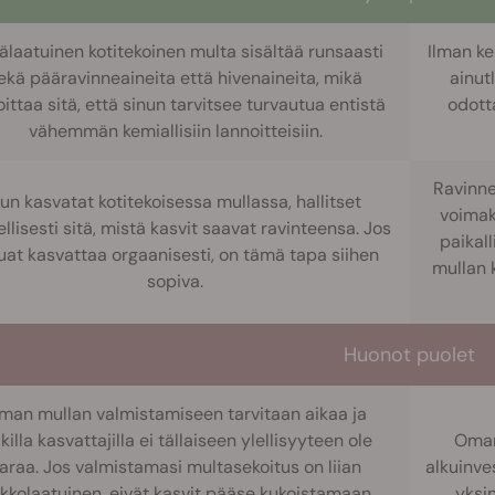
laatuinen kotitekoinen multa sisältää runsaasti
Ilman ke
ekä pääravinneaineita että hivenaineita, mikä
ainutl
oittaa sitä, että sinun tarvitsee turvautua entistä
odot
vähemmän kemiallisiin lannoitteisiin.
Ravinne
un kasvatat kotitekoisessa mullassa, hallitset
voimak
llisesti sitä, mistä kasvit saavat ravinteensa. Jos
paikall
uat kasvattaa orgaanisesti, on tämä tapa siihen
mullan 
sopiva.
Huonot puolet
man mullan valmistamiseen tarvitaan aikaa ja
killa kasvattajilla ei tällaiseen ylellisyyteen ole
Oman
araa. Jos valmistamasi multasekoitus on liian
alkuinves
ikkolaatuinen, eivät kasvit pääse kukoistamaan.
yksi