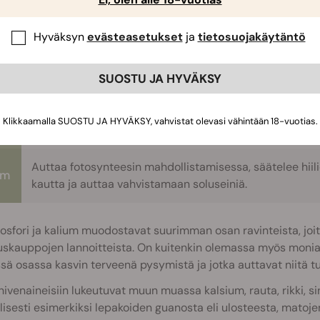
äväksi eri vaiheissa kasvusykliä. Tässä lyhyt yhteenveto siitä
iskasvin kasvua:
Hyväksyn
evästeasetukset
ja
tietosuojakäytäntö
pi
On yksi lehtivihreän pääosatekijöistä sekä tärkeiden 
SUOSTU JA HYVÄKSY
On välttämätön adenosiinitrifosfaatin (ATP:n) ja fosfolip
ri
Klikkaamalla SUOSTU JA HYVÄKSY, vahvistat olevasi vähintään 18-vuotias.
rakentamiseen.
Auttaa fotosynteesin mahdollistamisessa, säätelee hiili
um
kautta ja auttaa vahvistamaan soluseiniä.
fosfori ja kalium muodostavat suurimman osan ravinteista, j
skauppojen lannoitteista. On kuitenkin olemassa myös monia m
sä osassa kasvin terveenä pysymistä ja jotka auttavat niitä 
hivenaineisiin lukeutuvat muun muassa kalsium, rauta, rikki, sin
lisesti esimerkiksi lepakoiden guanosta eli ulosteesta, matoje