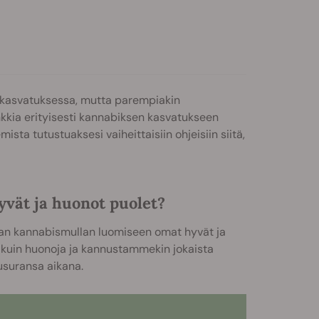
n kasvatuksessa, mutta parempiakin
kkia erityisesti kannabiksen kasvatukseen
sta tutustuaksesi vaiheittaisiin ohjeisiin siitä,
vät ja huonot puolet?
man kannabismullan luomiseen omat hyvät ja
kuin huonoja ja kannustammekin jokaista
suransa aikana.