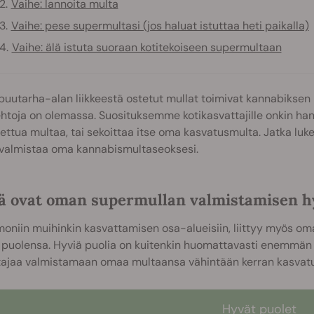
Vaihe: lannoita multa
Vaihe: pese supermultasi (jos haluat istuttaa heti paikalla)
Vaihe: älä istuta suoraan kotitekoiseen supermultaan
puutarha-alan liikkeestä ostetut mullat toimivat kannabikse
htoja on olemassa. Suosituksemme kotikasvattajille onkin han
ettua multaa, tai sekoittaa itse oma kasvatusmulta. Jatka lukemi
 valmistaa oma kannabismultaseoksesi.
ä ovat oman supermullan valmistamisen hy
oniin muihinkin kasvattamisen osa-alueisiin, liittyy myös o
 puolensa. Hyviä puolia on kuitenkin huomattavasti enemmän 
tajaa valmistamaan omaa multaansa vähintään kerran kasvatu
Hyvät puolet