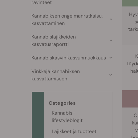
ravinteet
Hyvä
Kannabiksen ongelmanratkaisu:
s
kasvattaminen
tark
Kannabislajikkeiden
kasvatusraportti
K
Kannabiskasvin kasvunmuokkaus
täyde
hal
Vinkkejä kannabiksen
kasvattamiseen
Categories
Kannabis-
O
lifestyleblogit
kai
v
Lajikkeet ja tuotteet
he