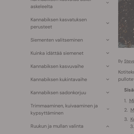
askeleelta
Kannabiksen kasvatuksen
perusteet
Siementen valitseminen
Kuinka idättää siemenet
By
Stev
Kannabiksen kasvuvaihe
Kotite
pullote
Kannabiksen kukintavaihe
Sisä
Kannabiksen sadonkorjuu
Mi
Trimmaaminen, kuivaaminen ja
M
kypsyttäminen
K
Ruukun ja mullan valinta