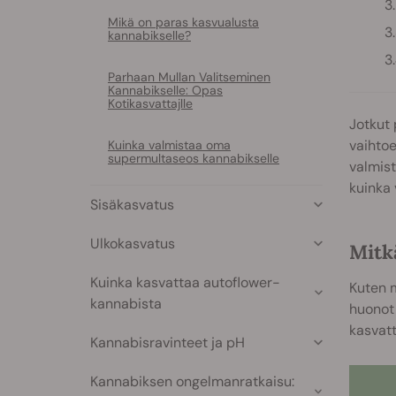
Mikä on paras kasvualusta
kannabikselle?
Parhaan Mullan Valitseminen
Kannabikselle: Opas
Kotikasvattajlle
Jotkut 
vaihtoe
Kuinka valmistaa oma
supermultaseos kannabikselle
valmist
kuinka
Sisäkasvatus
Ulkokasvatus
Mitk
Kuinka kasvattaa autoflower-
Kuten m
kannabista
huonot
kasvat
Kannabisravinteet ja pH
Kannabiksen ongelmanratkaisu: