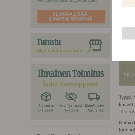
käytett
kannab
Typ
Fosfo
Kali
Typpi, 
kasvatu
tärkeäs
Näihin 
luonnol