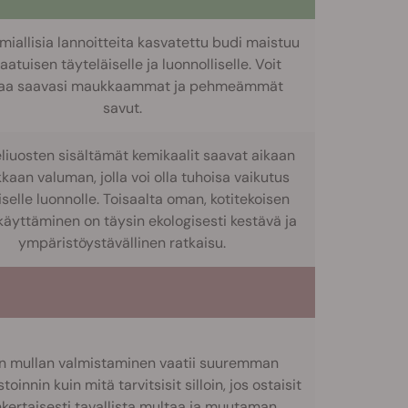
miallisia lannoitteita kasvatettu budi maistuu
aatuisen täyteläiselle ja luonnolliselle. Voit
taa saavasi maukkaammat ja pehmeämmät
savut.
liuosten sisältämät kemikaalit saavat aikaan
kaan valuman, jolla voi olla tuhoisa vaikutus
iselle luonnolle. Toisaalta oman, kotitekoisen
käyttäminen on täysin ekologisesti kestävä ja
ympäristöystävällinen ratkaisu.
 mullan valmistaminen vaatii suuremman
toinnin kuin mitä tarvitsisit silloin, jos ostaisit
nkertaisesti tavallista multaa ja muutaman