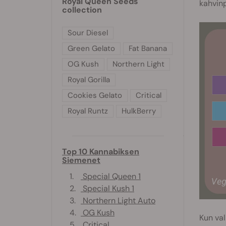
Royal Queen Seeds
kahvinp
collection
Sour Diesel
Green Gelato
Fat Banana
OG Kush
Northern Light
Royal Gorilla
Cookies Gelato
Critical
Royal Runtz
HulkBerry
Top 10 Kannabiksen
Siemenet
1.
Special Queen 1
2.
Special Kush 1
3.
Northern Light Auto
4.
OG Kush
Kun val
5.
Critical