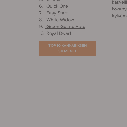
kasveil
6.
Quick One
kova ty
7.
Easy Start
kylvämi
8.
White Widow
9.
Green Gelato Auto
10.
Royal Dwarf
TOP 10 KANNABIKSEN
SIEMENET