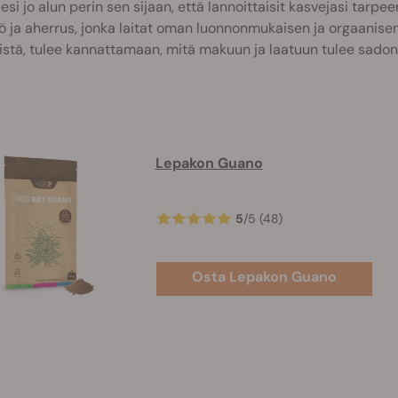
lesi jo alun perin sen sijaan, että lannoittaisit kasvejasi tarp
ö ja aherrus, jonka laitat oman luonnonmukaisen ja orgaanis
stä, tulee kannattamaan, mitä makuun ja laatuun tulee sadonk
Lepakon Guano
5
/
5
(48)
Osta Lepakon Guano