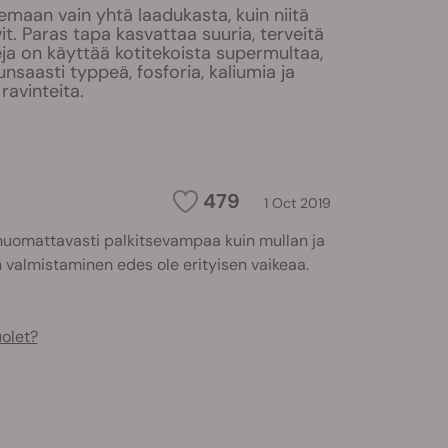
lemaan vain yhtä laadukasta, kuin niitä
it. Paras tapa kasvattaa suuria, terveitä
ja on käyttää kotitekoista supermultaa,
unsaasti typpeä, fosforia, kaliumia ja
ravinteita.
479
1 Oct 2019
huomattavasti palkitsevampaa kuin mullan ja
 valmistaminen edes ole erityisen vaikeaa.
olet?