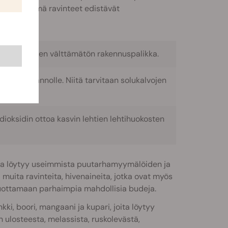
, kuinka nämä ravinteet edistävät
aminohappojen välttämätön rakennuspalikka.
idien tuotannolle. Niitä tarvitaan solukalvojen
dioksidin ottoa kasvin lehtien lehtihuokosten
oita löytyy useimmista puutarhamyymälöiden ja
uita ravinteita, hivenaineita, jotka ovat myös
tuottamaan parhaimpia mahdollisia budeja.
kki, boori, mangaani ja kupari, joita löytyy
n ulosteesta, melassista, ruskolevästä,