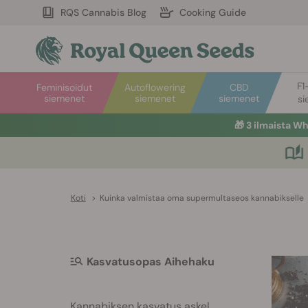
RQS Cannabis Blog
Cooking Guide
F1
Feminisoidut
Autoflowering
CBD
siemenet
siemenet
siemenet
si
🎁
3 ilmaista W
Koti
>
Kuinka valmistaa oma supermultaseos kannabikselle
Kasvatusopas Aihehaku
Kannabiksen kasvatus askel