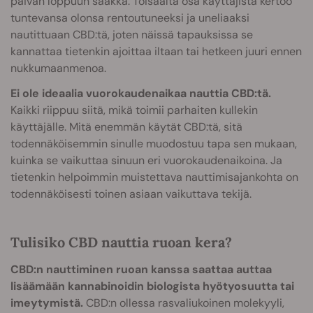
päivän loppuun saakka. Toisaalta osa käyttäjistä kertoo
tuntevansa olonsa rentoutuneeksi ja uneliaaksi
nautittuaan CBD:tä, joten näissä tapauksissa se
kannattaa tietenkin ajoittaa iltaan tai hetkeen juuri ennen
nukkumaanmenoa.
Ei ole ideaalia vuorokaudenaikaa nauttia CBD:tä.
Kaikki riippuu siitä, mikä toimii parhaiten kullekin
käyttäjälle. Mitä enemmän käytät CBD:tä, sitä
todennäköisemmin sinulle muodostuu tapa sen mukaan,
kuinka se vaikuttaa sinuun eri vuorokaudenaikoina. Ja
tietenkin helpoimmin muistettava nauttimisajankohta on
todennäköisesti toinen asiaan vaikuttava tekijä.
Tulisiko CBD nauttia ruoan kera?
CBD:n nauttiminen ruoan kanssa saattaa auttaa
lisäämään kannabinoidin biologista hyötyosuutta tai
imeytymistä.
CBD:n ollessa rasvaliukoinen molekyyli,