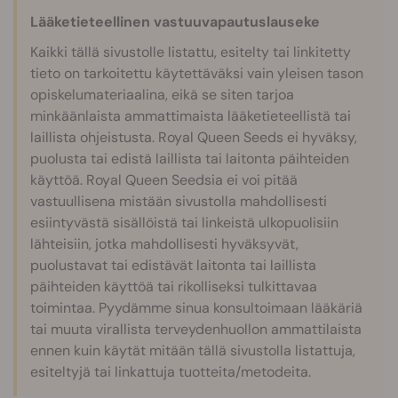
Lääketieteellinen vastuuvapautuslauseke
Kaikki tällä sivustolle listattu, esitelty tai linkitetty
tieto on tarkoitettu käytettäväksi vain yleisen tason
opiskelumateriaalina, eikä se siten tarjoa
minkäänlaista ammattimaista lääketieteellistä tai
laillista ohjeistusta. Royal Queen Seeds ei hyväksy,
puolusta tai edistä laillista tai laitonta päihteiden
käyttöä. Royal Queen Seedsia ei voi pitää
vastuullisena mistään sivustolla mahdollisesti
esiintyvästä sisällöistä tai linkeistä ulkopuolisiin
lähteisiin, jotka mahdollisesti hyväksyvät,
puolustavat tai edistävät laitonta tai laillista
päihteiden käyttöä tai rikolliseksi tulkittavaa
toimintaa. Pyydämme sinua konsultoimaan lääkäriä
tai muuta virallista terveydenhuollon ammattilaista
ennen kuin käytät mitään tällä sivustolla listattuja,
esiteltyjä tai linkattuja tuotteita/metodeita.