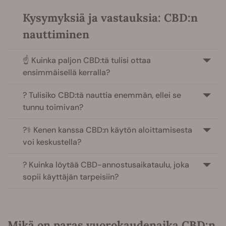
Kysymyksiä ja vastauksia: CBD:n
nauttiminen
☝️ Kuinka paljon CBD:tä tulisi ottaa
ensimmäisellä kerralla?
? Tulisiko CBD:tä nauttia enemmän, ellei se
tunnu toimivan?
?‍⚕️ Kenen kanssa CBD:n käytön aloittamisesta
voi keskustella?
? Kuinka löytää CBD-annostusaikataulu, joka
sopii käyttäjän tarpeisiin?
Mikä on paras vuorokaudenaika CBD:n