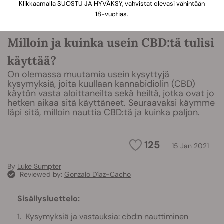
Klikkaamalla SUOSTU JA HYVÄKSY, vahvistat olevasi vähintään
18-vuotias.
Milloin ja kuinka usein CBD:tä tulisi
käyttää?
On olemassa muutamia usein kysyttyjä
kysymyksiä, joita kuullaan kannabidiolin (CBD)
käytön vasta aloittaneilta sekä heiltä, jotka ovat jo
hetken aikaa sitä käyttäneet. Seuraavaksi käymme
läpi sitä, milloin nauttia CBD:tä ja kuinka paljon.
125
15 Jan 2021
By
Luke Sumpter
Reviewed by:
Gonzalo Díaz-Cacho
Sisällysluettelo:
Kysymyksiä ja vastauksia: cbd:n nauttiminen