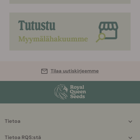
Tilaa uutiskirjeemme
More
Tietoa
helpful
info
Tietoa RQS:stä