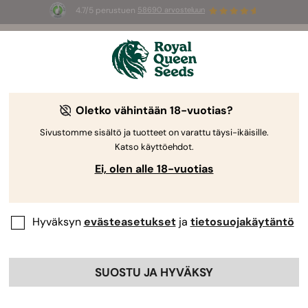
4.7/5 perustuen
58690 arvosteluun
The RQS Blog
Oletko vähintään 18-vuotias?
Kannabis-lifestyleblogit
Lajikkeet ja tuotteet
Sivustomme sisältö ja tuotteet on varattu täysi-ikäisille.
Katso käyttöehdot.
Ei, olen alle 18-vuotias
Hyväksyn
evästeasetukset
ja
tietosuojakäytäntö
SUOSTU JA HYVÄKSY