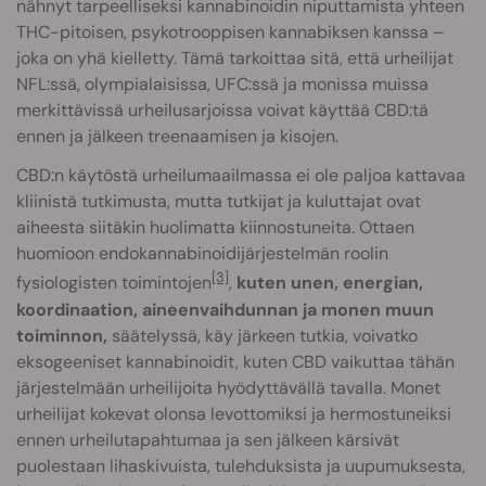
nähnyt tarpeelliseksi kannabinoidin niputtamista yhteen
THC-pitoisen, psykotrooppisen kannabiksen kanssa –
joka on yhä kielletty. Tämä tarkoittaa sitä, että urheilijat
NFL:ssä, olympialaisissa, UFC:ssä ja monissa muissa
merkittävissä urheilusarjoissa voivat käyttää CBD:tä
ennen ja jälkeen treenaamisen ja kisojen.
CBD:n käytöstä urheilumaailmassa ei ole paljoa kattavaa
kliinistä tutkimusta, mutta tutkijat ja kuluttajat ovat
aiheesta siitäkin huolimatta kiinnostuneita. Ottaen
huomioon endokannabinoidijärjestelmän roolin
[3]
fysiologisten toimintojen
,
kuten unen, energian,
koordinaation, aineenvaihdunnan ja monen muun
toiminnon,
säätelyssä, käy järkeen tutkia, voivatko
eksogeeniset kannabinoidit, kuten CBD vaikuttaa tähän
järjestelmään urheilijoita hyödyttävällä tavalla. Monet
urheilijat kokevat olonsa levottomiksi ja hermostuneiksi
ennen urheilutapahtumaa ja sen jälkeen kärsivät
puolestaan lihaskivuista, tulehduksista ja uupumuksesta,