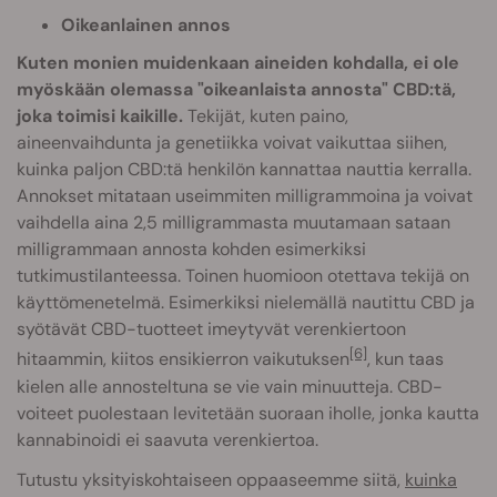
Oikeanlainen annos
Kuten monien muidenkaan aineiden kohdalla, ei ole
myöskään olemassa "oikeanlaista annosta" CBD:tä,
joka toimisi kaikille.
Tekijät, kuten paino,
aineenvaihdunta ja genetiikka voivat vaikuttaa siihen,
kuinka paljon CBD:tä henkilön kannattaa nauttia kerralla.
Annokset mitataan useimmiten milligrammoina ja voivat
vaihdella aina 2,5 milligrammasta muutamaan sataan
milligrammaan annosta kohden esimerkiksi
tutkimustilanteessa. Toinen huomioon otettava tekijä on
käyttömenetelmä. Esimerkiksi nielemällä nautittu CBD ja
syötävät CBD-tuotteet imeytyvät verenkiertoon
[6]
hitaammin, kiitos ensikierron vaikutuksen
, kun taas
kielen alle annosteltuna se vie vain minuutteja. CBD-
voiteet puolestaan levitetään suoraan iholle, jonka kautta
kannabinoidi ei saavuta verenkiertoa.
Tutustu yksityiskohtaiseen oppaaseemme siitä,
kuinka