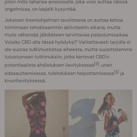
joten mille tahansa ainesosalle, joka voisi auttaa näissä
ongelmissa, on laajalti kysyntää.
Jokaisen treeniohjelman tavoitteena on auttaa kehoa
toimimaan tehokkaammin aktiviteetin aikana, mutta
myös vähentää jälkikäteen tarvittavaa palautumisaikaa.
Voisiko CBD olla tässä hyödyksi? Valitettavasti tarjolla ei
ole suoraa tutkimustietoa aiheesta, mutta suosittelemme
tutustumaan tutkimuksiin, jotka kertovat CBD:n
[4]
potentiaalista ahdistuksen lievityksessä
, unen
[5]
edesauttamisessa, tulehduksen helpottamisessa
ja
kivunlievityksessä.