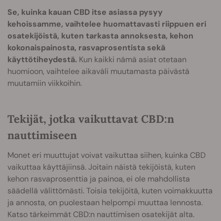
Se, kuinka kauan CBD itse asiassa pysyy
kehoissamme, vaihtelee huomattavasti riippuen eri
osatekijöistä, kuten tarkasta annoksesta, kehon
kokonaispainosta, rasvaprosentista sekä
käyttötiheydestä.
Kun kaikki nämä asiat otetaan
huomioon, vaihtelee aikaväli muutamasta päivästä
muutamiin viikkoihin.
Tekijät, jotka vaikuttavat CBD:n
nauttimiseen
Monet eri muuttujat voivat vaikuttaa siihen, kuinka CBD
vaikuttaa käyttäjiinsä. Joitain näistä tekijöistä, kuten
kehon rasvaprosenttia ja painoa, ei ole mahdollista
säädellä välittömästi. Toisia tekijöitä, kuten voimakkuutta
ja annosta, on puolestaan helpompi muuttaa lennosta.
Katso tärkeimmät CBD:n nauttimisen osatekijät alta.