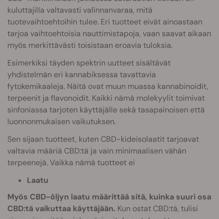
kuluttajilla valtavasti valinnanvaraa, mitä
tuotevaihtoehtoihin tulee. Eri tuotteet eivät ainoastaan
tarjoa vaihtoehtoisia nauttimistapoja, vaan saavat aikaan
myös merkittävästi toisistaan eroavia tuloksia.
Esimerkiksi täyden spektrin uutteet sisältävät
yhdistelmän eri kannabiksessa tavattavia
fytokemikaaleja. Näitä ovat muun muassa kannabinoidit,
terpeenit ja flavonoidit. Kaikki nämä molekyylit toimivat
sinfoniassa tarjoten käyttäjälle sekä tasapainoisen että
luonnonmukaisen vaikutuksen.
Sen sijaan tuotteet, kuten CBD-kideisolaatit tarjoavat
valtavia määriä CBD:tä ja vain minimaalisen vähän
terpeenejä. Vaikka nämä tuotteet ei
Laatu
Myös CBD-öljyn laatu määrittää sitä, kuinka suuri osa
CBD:tä vaikuttaa käyttäjään.
Kun ostat CBD:tä, tulisi