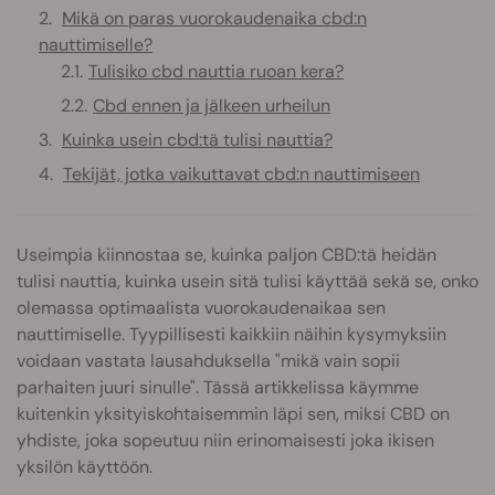
Mikä on paras vuorokaudenaika cbd:n
nauttimiselle?
Tulisiko cbd nauttia ruoan kera?
Cbd ennen ja jälkeen urheilun
Kuinka usein cbd:tä tulisi nauttia?
Tekijät, jotka vaikuttavat cbd:n nauttimiseen
Useimpia kiinnostaa se, kuinka paljon CBD:tä heidän
tulisi nauttia, kuinka usein sitä tulisi käyttää sekä se, onko
olemassa optimaalista vuorokaudenaikaa sen
nauttimiselle. Tyypillisesti kaikkiin näihin kysymyksiin
voidaan vastata lausahduksella "mikä vain sopii
parhaiten juuri sinulle". Tässä artikkelissa käymme
kuitenkin yksityiskohtaisemmin läpi sen, miksi CBD on
yhdiste, joka sopeutuu niin erinomaisesti joka ikisen
yksilön käyttöön.