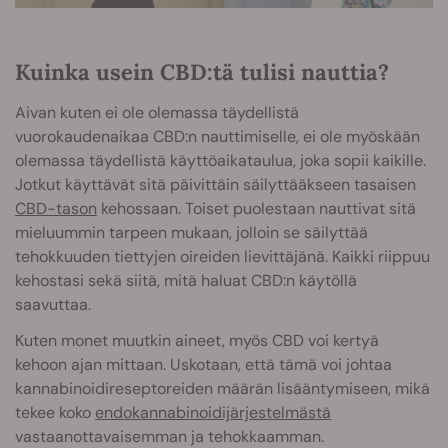
Kuinka usein CBD:tä tulisi nauttia?
Aivan kuten ei ole olemassa täydellistä
vuorokaudenaikaa CBD:n nauttimiselle, ei ole myöskään
olemassa täydellistä käyttöaikataulua, joka sopii kaikille.
Jotkut käyttävät sitä päivittäin säilyttääkseen tasaisen
CBD-tason
kehossaan. Toiset puolestaan nauttivat sitä
mieluummin tarpeen mukaan, jolloin se säilyttää
tehokkuuden tiettyjen oireiden lievittäjänä. Kaikki riippuu
kehostasi sekä siitä, mitä haluat CBD:n käytöllä
saavuttaa.
Kuten monet muutkin aineet, myös CBD voi kertyä
kehoon ajan mittaan. Uskotaan, että tämä voi johtaa
kannabinoidireseptoreiden määrän lisääntymiseen, mikä
tekee koko
endokannabinoidijärjestelmästä
vastaanottavaisemman ja tehokkaamman.