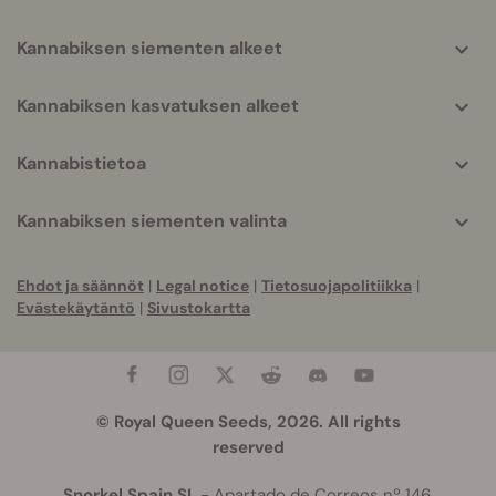
Kannabiksen siementen alkeet
Kannabiksen kasvatuksen alkeet
Kannabistietoa
Kannabiksen siementen valinta
Ehdot ja säännöt
|
Legal notice
|
Tietosuojapolitiikka
|
Evästekäytäntö
|
Sivustokartta
© Royal Queen Seeds, 2026. All rights
reserved
Snorkel Spain SL
- Apartado de Correos nº 146,