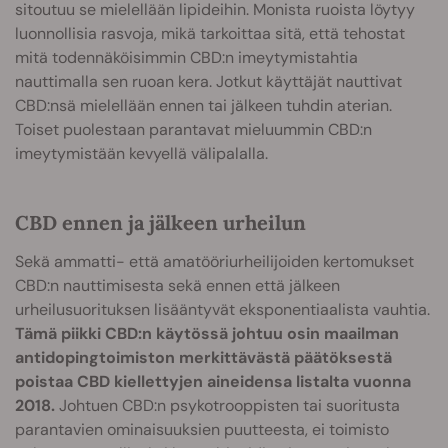
sitoutuu se mielellään lipideihin. Monista ruoista löytyy
luonnollisia rasvoja, mikä tarkoittaa sitä, että tehostat
mitä todennäköisimmin CBD:n imeytymistahtia
nauttimalla sen ruoan kera. Jotkut käyttäjät nauttivat
CBD:nsä mielellään ennen tai jälkeen tuhdin aterian.
Toiset puolestaan parantavat mieluummin CBD:n
imeytymistään kevyellä välipalalla.
CBD ennen ja jälkeen urheilun
Sekä ammatti- että amatööriurheilijoiden kertomukset
CBD:n nauttimisesta sekä ennen että jälkeen
urheilusuorituksen lisääntyvät eksponentiaalista vauhtia.
Tämä piikki CBD:n käytössä johtuu osin maailman
antidopingtoimiston merkittävästä päätöksestä
poistaa CBD kiellettyjen aineidensa listalta vuonna
2018.
Johtuen CBD:n psykotrooppisten tai suoritusta
parantavien ominaisuuksien puutteesta, ei toimisto