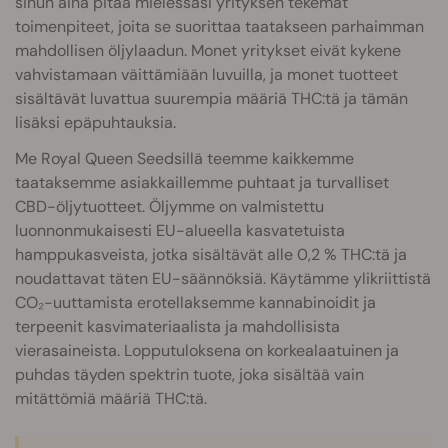
sinun aina pitää mielessäsi yrityksen tekemät
toimenpiteet, joita se suorittaa taatakseen parhaimman
mahdollisen öljylaadun. Monet yritykset eivät kykene
vahvistamaan väittämiään luvuilla, ja monet tuotteet
sisältävät luvattua suurempia määriä THC:tä ja tämän
lisäksi epäpuhtauksia.
Me Royal Queen Seedsillä teemme kaikkemme
taataksemme asiakkaillemme puhtaat ja turvalliset
CBD-öljytuotteet. Öljymme on valmistettu
luonnonmukaisesti EU-alueella kasvatetuista
hamppukasveista, jotka sisältävät alle 0,2 % THC:tä ja
noudattavat täten EU-säännöksiä. Käytämme ylikriittistä
CO₂-uuttamista erotellaksemme kannabinoidit ja
terpeenit kasvimateriaalista ja mahdollisista
vierasaineista. Lopputuloksena on korkealaatuinen ja
puhdas täyden spektrin tuote, joka sisältää vain
mitättömiä määriä THC:tä.