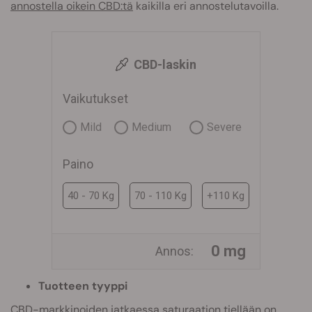
annostella oikein CBD:tä
kaikilla eri annostelutavoilla.
CBD-laskin
Vaikutukset
Mild
Medium
Severe
Paino
40 - 70 Kg
70 - 110 Kg
+110 Kg
0 mg
Annos:
Tuotteen tyyppi
CBD-markkinoiden jatkaessa saturaation tiellään on