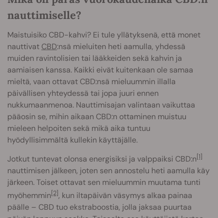
nauttimiselle?
Maistuisiko CBD-kahvi? Ei tule yllätyksenä, että monet
nauttivat
CBD
:nsä mieluiten heti aamulla, yhdessä
muiden ravintolisien tai lääkkeiden sekä kahvin ja
aamiaisen kanssa. Kaikki eivät kuitenkaan ole samaa
mieltä, vaan ottavat CBD:nsä mieluummin illalla
päivällisen yhteydessä tai jopa juuri ennen
nukkumaanmenoa. Nauttimisajan valintaan vaikuttaa
pääosin se, mihin aikaan CBD:n ottaminen muistuu
mieleen helpoiten sekä mikä aika tuntuu
hyödyllisimmältä kullekin käyttäjälle.
[1]
Jotkut tuntevat olonsa energisiksi ja valppaiksi CBD:n
nauttimisen jälkeen, joten sen annostelu heti aamulla käy
järkeen. Toiset ottavat sen mieluummin muutama tunti
[2]
myöhemmin
, kun iltapäivän väsymys alkaa painaa
päälle – CBD tuo ekstraboostia, jolla jaksaa puurtaa