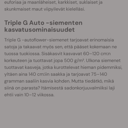
euforiaa ja maanläheiset, karkkiset, suklaiset ja
skunkmaiset maut viipyilevät kielelläsi.
Triple G Auto -siementen
kasvatusominaisuudet
Triple G -autoflower-siemenet tarjoavat erinomaisia
satoja ja takaavat myös sen, että pääset kokemaan ne
tuossa tuokiossa. Sisäkasvit kasvavat 60–120 cm:n
korkeuteen ja tuottavat jopa 500 g/m². Ulkona siemenet
tuottavat kasveja, jotka kurottelevat hieman pidemmiksi,
yltäen aina 140 cm:iin saakka ja tarjoavat 75–140
gramman saaliin kasvia kohden. Mutta tiedätkö, mikä
siinä on parasta? Itämisestä sadonkorjuuvalmiiksi laji
ehtii vain 10–12 viikossa.