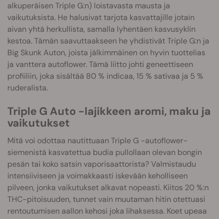
alkuperäisen Triple G:n) loistavasta mausta ja
vaikutuksista. He halusivat tarjota kasvattajille jotain
aivan yhtä herkullista, samalla lyhentäen kasvusyklin
kestoa. Tämän saavuttaakseen he yhdistivät Triple G:n ja
Big Skunk Auton, joista jälkimmäinen on hyvin tuottelias
ja vanttera autoflower. Tämä liitto johti geneettiseen
profiiliin, joka sisältää 80 % indicaa, 15 % sativaa ja 5 %
ruderalista.
Triple G Auto -lajikkeen aromi, maku ja
vaikutukset
Mitä voi odottaa nautittuaan Triple G -autoflower-
siemenistä kasvatettua budia pullollaan olevan bongin
pesän tai koko satsin vaporisaattorista? Valmistaudu
intensiiviseen ja voimakkaasti iskevään keholliseen
pilveen, jonka vaikutukset alkavat nopeasti. Kiitos 20 %:n
THC-pitoisuuden, tunnet vain muutaman hitin otettuasi
rentoutumisen aallon kehosi joka lihaksessa. Koet upeaa