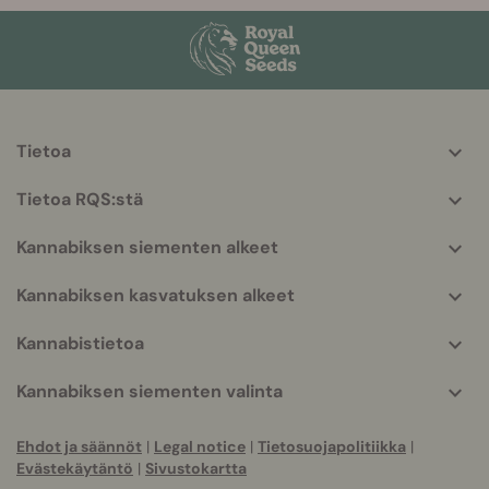
Tietoa
More
helpful
Tietoa RQS:stä
info
Kannabiksen siementen alkeet
Kannabiksen kasvatuksen alkeet
Kannabistietoa
Kannabiksen siementen valinta
Ehdot ja säännöt
|
Legal notice
|
Tietosuojapolitiikka
|
Evästekäytäntö
|
Sivustokartta