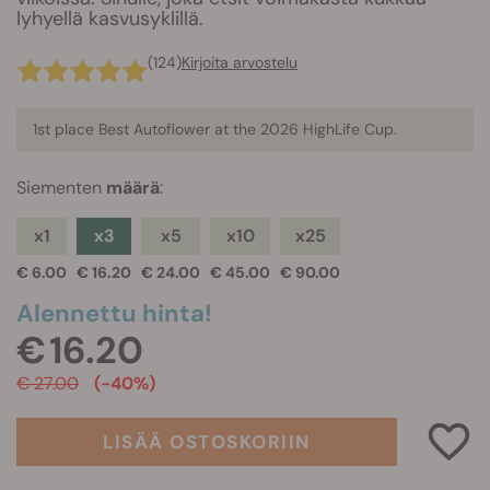
lyhyellä kasvusyklillä.
(124)
Kirjoita arvostelu
1st place Best Autoflower at the 2026 HighLife Cup.
Siementen
määrä
:
x1
x3
x5
x10
x25
€ 6.00
€ 16.20
€ 24.00
€ 45.00
€ 90.00
Alennettu hinta!
€ 16.20
€ 27.00
(-40%)
LISÄÄ OSTOSKORIIN