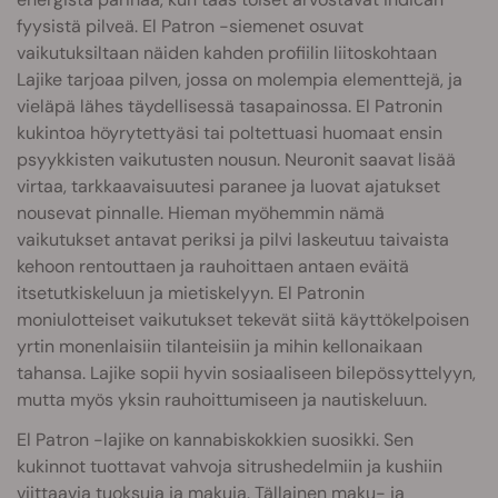
fyysistä pilveä. El Patron -siemenet osuvat
vaikutuksiltaan näiden kahden profiilin liitoskohtaan
Lajike tarjoaa pilven, jossa on molempia elementtejä, ja
vieläpä lähes täydellisessä tasapainossa. El Patronin
kukintoa höyrytettyäsi tai poltettuasi huomaat ensin
psyykkisten vaikutusten nousun. Neuronit saavat lisää
virtaa, tarkkaavaisuutesi paranee ja luovat ajatukset
nousevat pinnalle. Hieman myöhemmin nämä
vaikutukset antavat periksi ja pilvi laskeutuu taivaista
kehoon rentouttaen ja rauhoittaen antaen eväitä
itsetutkiskeluun ja mietiskelyyn. El Patronin
moniulotteiset vaikutukset tekevät siitä käyttökelpoisen
yrtin monenlaisiin tilanteisiin ja mihin kellonaikaan
tahansa. Lajike sopii hyvin sosiaaliseen bilepössyttelyyn,
mutta myös yksin rauhoittumiseen ja nautiskeluun.
El Patron -lajike on kannabiskokkien suosikki. Sen
kukinnot tuottavat vahvoja sitrushedelmiin ja kushiin
viittaavia tuoksuja ja makuja. Tällainen maku- ja