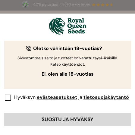
4.7/5 perustuen
58690 arvosteluun
🎁
3 White Widow Auto mag
INGYEN az
első 100 számára, aki használja az
AUGUST26 🌿
Oletko vähintään 18-vuotias?
-50%
Sivustomme sisältö ja tuotteet on varattu täysi-ikäisille.
Katso käyttöehdot.
Ei, olen alle 18-vuotias
Hyväksyn
evästeasetukset
ja
tietosuojakäytäntö
SUOSTU JA HYVÄKSY