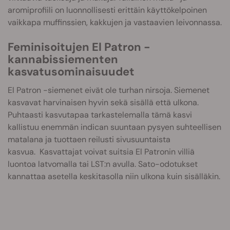
aromiprofiili on luonnollisesti erittäin käyttökelpoinen
vaikkapa muffinssien, kakkujen ja vastaavien leivonnassa.
Feminisoitujen El Patron -
kannabissiementen
kasvatusominaisuudet
El Patron -siemenet eivät ole turhan nirsoja. Siemenet
kasvavat harvinaisen hyvin sekä sisällä että ulkona.
Puhtaasti kasvutapaa tarkastelemalla tämä kasvi
kallistuu enemmän indican suuntaan pysyen suhteellisen
matalana ja tuottaen reilusti sivusuuntaista
kasvua. Kasvattajat voivat suitsia El Patronin villiä
luontoa latvomalla tai LST:n avulla. Sato-odotukset
kannattaa asetella keskitasolla niin ulkona kuin sisälläkin.