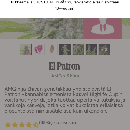
Klikkaamalla SUOSTU JA HYVÄKSY, vahvistat olevasi vähintään
18-vuotias.
+ 3
El Patron
AMG x Shiva
AMG:n ja Shivan genetiikkaa yhdistelevistä El
Patron -kannabissiemenistä kasvoi Highlife Cupin
voittanut hybridi, joka tuottaa upeita vaikutuksia ja
vankkoja kasveja, jotka voivat kukoistaa erilaisissa
olosuhteissa niin sisätiloissa kuin ulkonakin.
(118)
Kirjoita arvostelu