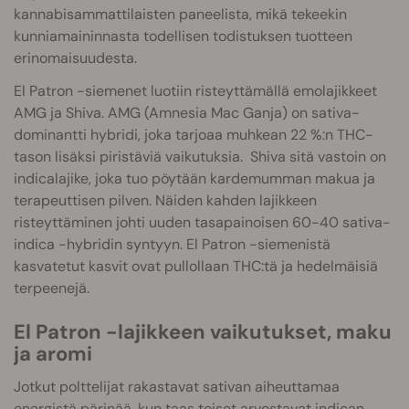
kannabisammattilaisten paneelista, mikä tekeekin
kunniamaininnasta todellisen todistuksen tuotteen
erinomaisuudesta.
El Patron -siemenet luotiin risteyttämällä emolajikkeet
AMG ja Shiva. AMG (Amnesia Mac Ganja) on sativa-
dominantti hybridi, joka tarjoaa muhkean 22 %:n THC-
tason lisäksi piristäviä vaikutuksia. Shiva sitä vastoin on
indicalajike, joka tuo pöytään kardemumman makua ja
terapeuttisen pilven. Näiden kahden lajikkeen
risteyttäminen johti uuden tasapainoisen 60-40 sativa-
indica -hybridin syntyyn. El Patron -siemenistä
kasvatetut kasvit ovat pullollaan THC:tä ja hedelmäisiä
terpeenejä.
El Patron -lajikkeen vaikutukset, maku
ja aromi
Jotkut polttelijat rakastavat sativan aiheuttamaa
energistä pärinää, kun taas toiset arvostavat indican