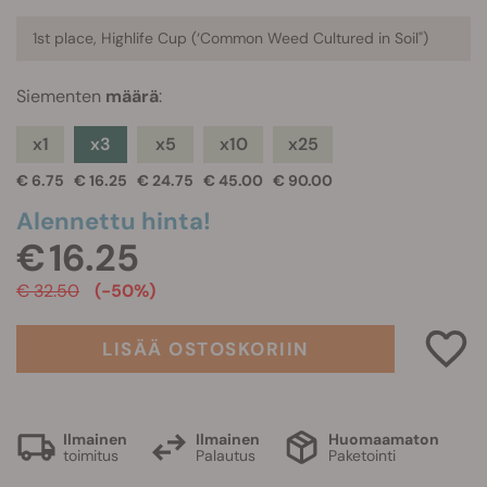
1st place, Highlife Cup (‘
Common Weed Cultured in Soil"
)
Siementen
määrä
:
x1
x3
x5
x10
x25
€ 6.75
€ 16.25
€ 24.75
€ 45.00
€ 90.00
Alennettu hinta!
€ 16.25
€ 32.50
(-50%)
LISÄÄ OSTOSKORIIN
Ilmainen
Ilmainen
Huomaamaton
toimitus
Palautus
Paketointi