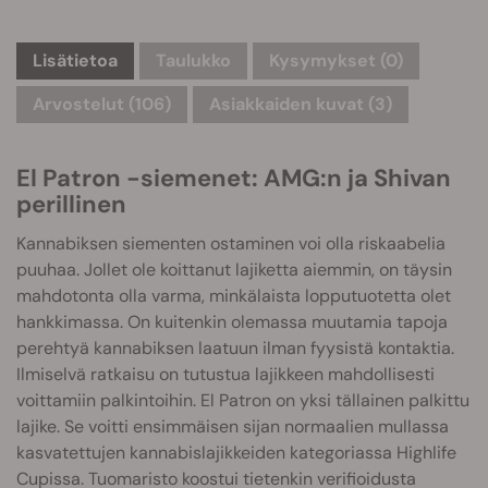
Lisätietoa
Taulukko
Kysymykset
(0)
Arvostelut (106)
Asiakkaiden kuvat (3)
El Patron -siemenet: AMG:n ja Shivan
perillinen
Kannabiksen siementen ostaminen voi olla riskaabelia
puuhaa. Jollet ole koittanut lajiketta aiemmin, on täysin
mahdotonta olla varma, minkälaista lopputuotetta olet
hankkimassa. On kuitenkin olemassa muutamia tapoja
perehtyä kannabiksen laatuun ilman fyysistä kontaktia.
Ilmiselvä ratkaisu on tutustua lajikkeen mahdollisesti
voittamiin palkintoihin. El Patron on yksi tällainen palkittu
lajike. Se voitti ensimmäisen sijan normaalien mullassa
kasvatettujen kannabislajikkeiden kategoriassa Highlife
Cupissa. Tuomaristo koostui tietenkin verifioidusta