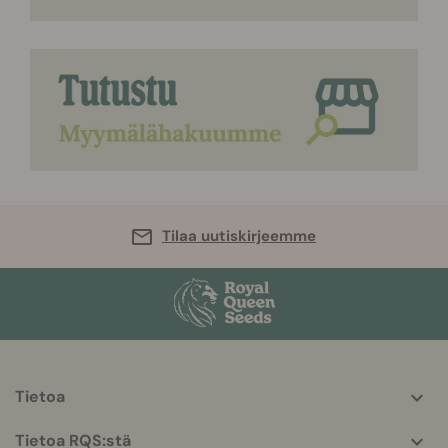
Tilaa uutiskirjeemme
Tietoa
More
helpful
Tietoa RQS:stä
info