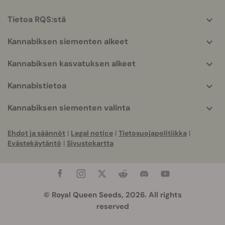
More
helpful
Tietoa RQS:stä
info
Kannabiksen siementen alkeet
Kannabiksen kasvatuksen alkeet
Kannabistietoa
Kannabiksen siementen valinta
Ehdot ja säännöt
|
Legal notice
|
Tietosuojapolitiikka
|
Evästekäytäntö
|
Sivustokartta
© Royal Queen Seeds, 2026. All rights
reserved