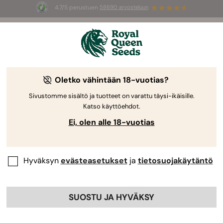
4.7/5 perustuen
58690 arvosteluun
🎁
3 White Widow Auto mag
INGYEN az
első 100 számára, aki használja az
AUGUST26 🌿
Oletko vähintään 18-vuotias?
-30%
Sivustomme sisältö ja tuotteet on varattu täysi-ikäisille.
Katso käyttöehdot.
Ei, olen alle 18-vuotias
Hyväksyn
evästeasetukset
ja
tietosuojakäytäntö
SUOSTU JA HYVÄKSY