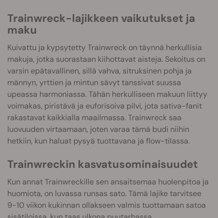
Trainwreck-lajikkeen vaikutukset ja
maku
Kuivattu ja kypsytetty Trainwreck on täynnä herkullisia
makuja, jotka suorastaan kiihottavat aisteja. Sekoitus on
varsin epätavallinen, sillä vahva, sitruksinen pohja ja
männyn, yrttien ja mintun sävyt tanssivat suussa
upeassa harmoniassa. Tähän herkulliseen makuun liittyy
voimakas, piristävä ja euforisoiva pilvi, jota sativa-fanit
rakastavat kaikkialla maailmassa. Trainwreck saa
luovuuden virtaamaan, joten varaa tämä budi niihin
hetkiin, kun haluat pysyä tuottavana ja flow-tilassa.
Trainwreckin kasvatusominaisuudet
Kun annat Trainwreckille sen ansaitsemaa huolenpitoa ja
huomiota, on luvassa runsas sato. Tämä lajike tarvitsee
9-10 viikon kukinnan ollakseen valmis tuottamaan satoa
sisätiloissa, kun taas ulkona puutarhassa