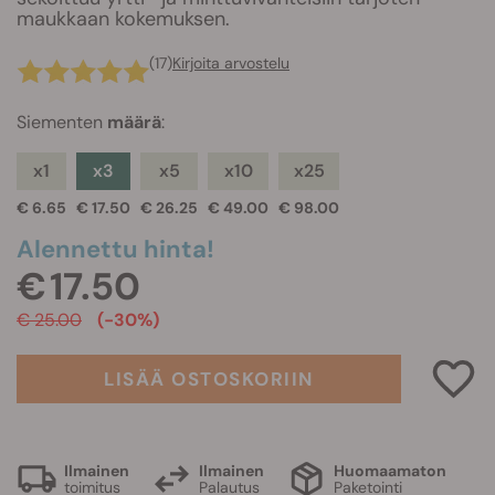
maukkaan kokemuksen.
(17)
Kirjoita arvostelu
Siementen
määrä
:
x1
x3
x5
x10
x25
€ 6.65
€ 17.50
€ 26.25
€ 49.00
€ 98.00
Alennettu hinta!
€ 17.50
€ 25.00
(-30%)
LISÄÄ OSTOSKORIIN
Ilmainen
Ilmainen
Huomaamaton
toimitus
Palautus
Paketointi