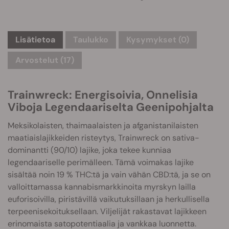
Lisätietoa
Taulukko
Kysymykset
(0)
Arvostelut (17)
Trainwreck: Energisoivia, Onnelisia
Viboja Legendaariselta Geenipohjalta
Meksikolaisten, thaimaalaisten ja afganistanilaisten
maatiaislajikkeiden risteytys, Trainwreck on sativa-
dominantti (90/10) lajike, joka tekee kunniaa
legendaariselle perimälleen. Tämä voimakas lajike
sisältää noin 19 % THC:tä ja vain vähän CBD:tä, ja se on
valloittamassa kannabismarkkinoita myrskyn lailla
euforisoivilla, piristävillä vaikutuksillaan ja herkullisella
terpeenisekoituksellaan. Viljelijät rakastavat lajikkeen
erinomaista satopotentiaalia ja vankkaa luonnetta.