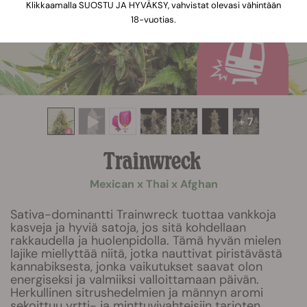
Klikkaamalla SUOSTU JA HYVÄKSY, vahvistat olevasi vähintään
18-vuotias.
+ 7
Trainwreck
Mexican x Thai x Afghan
Sativa-dominantti Trainwreck tuottaa vankkoja
kasveja ja hyviä satoja, jos sitä kohdellaan
rakkaudella ja huolenpidolla. Tämä hyvän mielen
lajike miellyttää niitä, jotka nauttivat piristävästä
kannabiksesta, jonka vaikutukset saavat olon
energiseksi ja valmiiksi valloittamaan päivän.
Herkullinen sitrushedelmien ja männyn aromi
sekoittuu yrtti- ja minttuvivahteisiin tarjoten