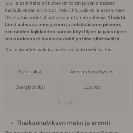
luvulla asianlaita oli kuitenkin toisin ja sen aikaisten
thailajikkeiden arvioidut, noin 13 % paikkeille asettuneet
THC-pitoisuudet olivat uskomattoman vahvoja.
Yhdistä
tämä vahvuus energiseen ja selväpäiseen pilveen,
niin näiden lajikkeiden suosio käyttäjien ja jalostajien
keskuudessa ei kuulosta enää yhtään yllättävältä.
Thailajikkeiden vaikutuksia kuvaillaan useimmiten:
Euforisiksi
Aivoihin keskittyviksi
Energisoiviksi
Luoviksi
Vahvoiksi
Thaikannabiksen maku ja aromit
Thaimaatiaislajikkeet omaavat rikkaan maanläheisen