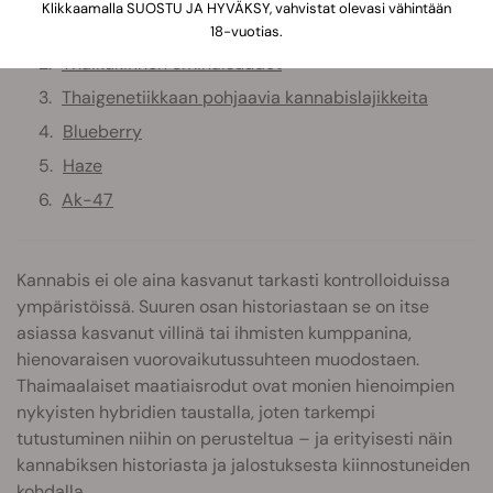
Klikkaamalla SUOSTU JA HYVÄKSY, vahvistat olevasi vähintään
Thaikannabis — historia ja alkuperä
18-vuotias.
Thaikukinnon ominaisuudet
Thaigenetiikkaan pohjaavia kannabislajikkeita
Blueberry
Haze
Ak-47
Kannabis ei ole aina kasvanut tarkasti kontrolloiduissa
ympäristöissä. Suuren osan historiastaan se on itse
asiassa kasvanut villinä tai ihmisten kumppanina,
hienovaraisen vuorovaikutussuhteen muodostaen.
Thaimaalaiset maatiaisrodut ovat monien hienoimpien
nykyisten hybridien taustalla, joten tarkempi
tutustuminen niihin on perusteltua – ja erityisesti näin
kannabiksen historiasta ja jalostuksesta kiinnostuneiden
kohdalla.