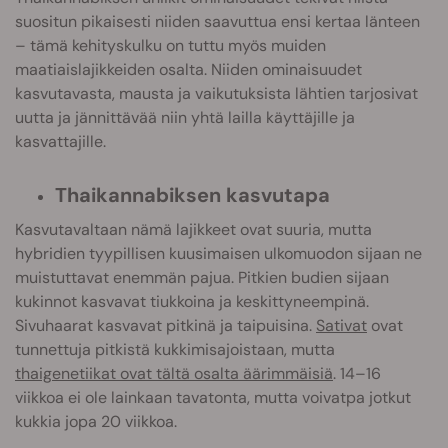
suositun pikaisesti niiden saavuttua ensi kertaa länteen
– tämä kehityskulku on tuttu myös muiden
maatiaislajikkeiden osalta. Niiden ominaisuudet
kasvutavasta, mausta ja vaikutuksista lähtien tarjosivat
uutta ja jännittävää niin yhtä lailla käyttäjille ja
kasvattajille.
Thaikannabiksen kasvutapa
Kasvutavaltaan nämä lajikkeet ovat suuria, mutta
hybridien tyypillisen kuusimaisen ulkomuodon sijaan ne
muistuttavat enemmän pajua. Pitkien budien sijaan
kukinnot kasvavat tiukkoina ja keskittyneempinä.
Sivuhaarat kasvavat pitkinä ja taipuisina.
Sativat
ovat
tunnettuja pitkistä kukkimisajoistaan, mutta
thaigenetiikat ovat tältä osalta äärimmäisiä
. 14–16
viikkoa ei ole lainkaan tavatonta, mutta voivatpa jotkut
kukkia jopa 20 viikkoa.