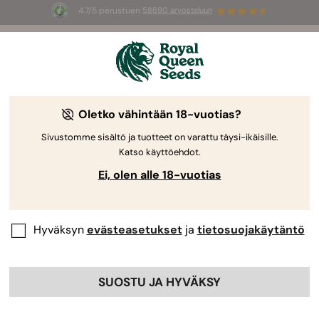
4.7/5 perustuen
58690 arvosteluun
☀️
Summer Sales
: jopa –50 %
valikoiduista tuotteista! ⏤
Osta nyt
🛍️
Oletko vähintään 18-vuotias?
By
Steven Voser
Kannabiksen thai-genetiikka: Historia
Sivustomme sisältö ja tuotteet on varattu täysi-ikäisille.
Katso käyttöehdot.
ja alkuperä
Ei, olen alle 18-vuotias
Hyväksyn
evästeasetukset
ja
tietosuojakäytäntö
SUOSTU JA HYVÄKSY
Sisällysluettelo: