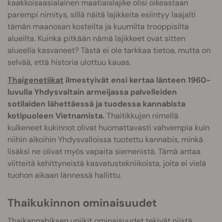
kaakkoisaasialainen maatiaislajike olisi oikeastaan
parempi nimitys, sillä näitä lajikkeita esiintyy laajalti
tämän maanosan kosteilta ja kuumilta trooppisilta
alueilta. Kuinka pitkään nämä lajikkeet ovat sitten
alueella kasvaneet? Tästä ei ole tarkkaa tietoa, mutta on
selvää, että historia ulottuu kauas.
Thaigenetiikat
ilmestyivät ensi kertaa länteen 1960-
luvulla Yhdysvaltain armeijassa palvelleiden
sotilaiden lähettäessä ja tuodessa kannabista
kotipuoleen Vietnamista.
Thaitikkujen nimellä
kulkeneet kukinnot olivat huomattavasti vahvempia kuin
niihin aikoihin Yhdysvalloissa tuotettu kannabis, minkä
lisäksi ne olivat myös vapaita siemenistä. Tämä antaa
viitteitä kehittyneistä kasvatustekniikoista, joita ei vielä
tuohon aikaan lännessä hallittu.
Thaikukinnon ominaisuudet
Thaikannabiksen uniikit ominaisuudet tekivät niistä