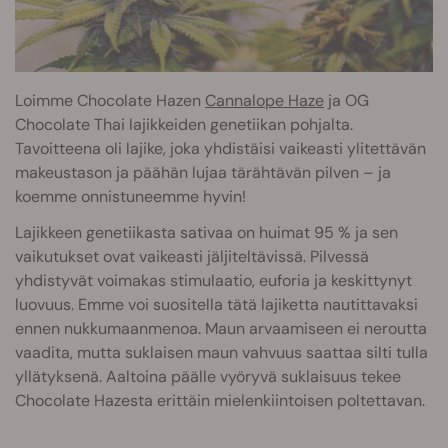
Loimme Chocolate Hazen
Cannalope Haze
ja OG
Chocolate Thai lajikkeiden genetiikan pohjalta.
Tavoitteena oli lajike, joka yhdistäisi vaikeasti ylitettävän
makeustason ja päähän lujaa tärähtävän pilven – ja
koemme onnistuneemme hyvin!
Lajikkeen genetiikasta sativaa on huimat 95 % ja sen
vaikutukset ovat vaikeasti jäljiteltävissä. Pilvessä
yhdistyvät voimakas stimulaatio, euforia ja keskittynyt
luovuus. Emme voi suositella tätä lajiketta nautittavaksi
ennen nukkumaanmenoa. Maun arvaamiseen ei neroutta
vaadita, mutta suklaisen maun vahvuus saattaa silti tulla
yllätyksenä. Aaltoina päälle vyöryvä suklaisuus tekee
Chocolate Hazesta erittäin mielenkiintoisen poltettavan.