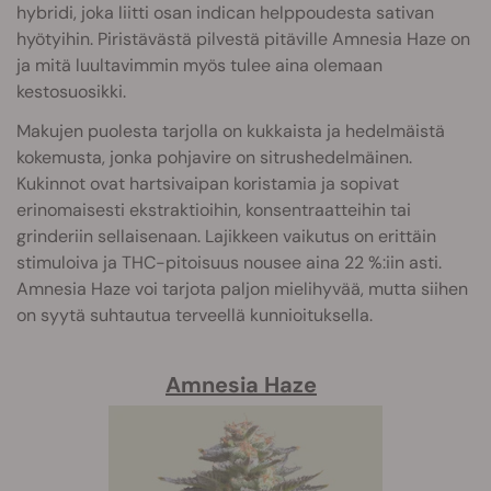
hybridi, joka liitti osan indican helppoudesta sativan
hyötyihin. Piristävästä pilvestä pitäville Amnesia Haze on
ja mitä luultavimmin myös tulee aina olemaan
kestosuosikki.
Makujen puolesta tarjolla on kukkaista ja hedelmäistä
kokemusta, jonka pohjavire on sitrushedelmäinen.
Kukinnot ovat hartsivaipan koristamia ja sopivat
erinomaisesti ekstraktioihin, konsentraatteihin tai
grinderiin sellaisenaan. Lajikkeen vaikutus on erittäin
stimuloiva ja THC-pitoisuus nousee aina 22 %:iin asti.
Amnesia Haze voi tarjota paljon mielihyvää, mutta siihen
on syytä suhtautua terveellä kunnioituksella.
Amnesia Haze