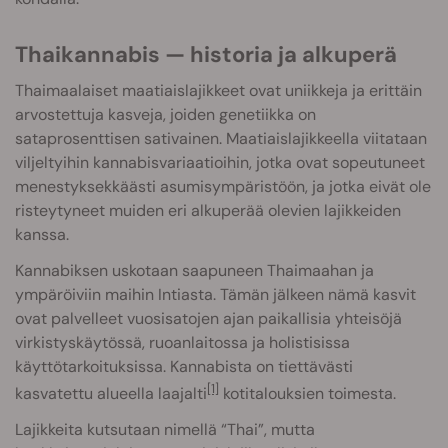
Thaikannabis — historia ja alkuperä
Thaimaalaiset maatiaislajikkeet ovat uniikkeja ja erittäin
arvostettuja kasveja, joiden genetiikka on
sataprosenttisen sativainen. Maatiaislajikkeella viitataan
viljeltyihin kannabisvariaatioihin, jotka ovat sopeutuneet
menestyksekkäästi asumisympäristöön, ja jotka eivät ole
risteytyneet muiden eri alkuperää olevien lajikkeiden
kanssa.
Kannabiksen uskotaan saapuneen Thaimaahan ja
ympäröiviin maihin Intiasta. Tämän jälkeen nämä kasvit
ovat palvelleet vuosisatojen ajan paikallisia yhteisöjä
virkistyskäytössä, ruoanlaitossa ja holistisissa
käyttötarkoituksissa. Kannabista on tiettävästi
[1]
kasvatettu alueella laajalti
kotitalouksien toimesta.
Lajikkeita kutsutaan nimellä “Thai”, mutta