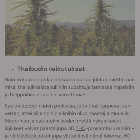
Thaibudin vaikutukset
Näiden kasvien pitkä elinkaari saattaa johtaa miettimään
miksi thailajikkeista tuli niin suosittuja lännessä nopeisiin
ja helppoihin indicoihin verrattuna?
Syy on tietysti niiden potkussa, joita thait tarjoavat sen
verran, ettei sille noihin aikoihin ollut haastajia muualla.
Modernien jalostustekniikoiden myötä nykyaikaiset
lajikkeet voivat päästä jopa 30
THC
-prosentin lukemiin –
ja väittävätpä jotkut jopa ylittävänsä nämä lukemat. 60-