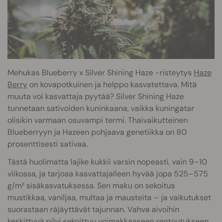
Mehukas Blueberry x Silver Shining Haze -risteytys
Haze
Berry
on kovapotkuinen ja helppo kasvatettava. Mitä
muuta voi kasvattaja pyytää? Silver Shining Haze
tunnetaan sativoiden kuninkaana, vaikka kuningatar
olisikin varmaan osuvampi termi. Thaivaikutteinen
Blueberryyn ja Hazeen pohjaava genetiikka on 80
prosenttisesti sativaa.
Tästä huolimatta lajike kukkii varsin nopeasti, vain 9–10
viikossa, ja tarjoaa kasvattajalleen hyvää jopa 525–575
g/m² sisäkasvatuksessa. Sen maku on sekoitus
mustikkaa, vaniljaa, multaa ja mausteita – ja vaikutukset
suorastaan räjäyttävät tajunnan. Vahva aivoihin
keskittyvä pilvi sekoittuu voimakkaaseen rentoutukseen