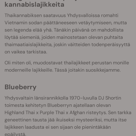
kannabislajikkeita
Thaikannabiksen saatavuus Yhdysvalloissa romahti
Vietnamin sodan päättäneeseen vetäytymiseen, mutta
sen legenda elää yhä. Tänäkin päivänä on mahdollista
löytää siemeniä, joiden mainostetaan olevan puhtaita
thaimaatiaislajikkeita, joskin väitteiden todenperäisyyttä
on vaikea tarkistaa.
Oli miten oli, muodostavat thailajikkeet perustan monille
moderneille lajikkeille. Tässä joitakin suosikkejamme.
Blueberry
Yhdysvaltain länsirannikkolla 1970-luvulla DJ Shortin
toimesta kehitetyn Blueberryn ajatellaan olevan
Highland Thai x Purple Thai x Afghan risteytys. Sen tarkka
geneettinen tausta jää ikuiseksi mysteeriksi, mutta itse
lajikkeen laadusta ei sen sijaan ole pienintäkään
epäilystä.