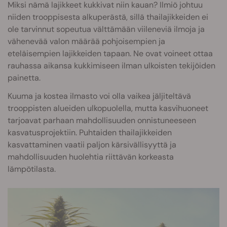
Miksi nämä lajikkeet kukkivat niin kauan? Ilmiö johtuu
niiden trooppisesta alkuperästä, sillä thailajikkeiden ei
ole tarvinnut sopeutua välttämään viileneviä ilmoja ja
vähenevää valon määrää pohjoisempien ja
eteläisempien lajikkeiden tapaan. Ne ovat voineet ottaa
rauhassa aikansa kukkimiseen ilman ulkoisten tekijöiden
painetta.
Kuuma ja kostea ilmasto voi olla vaikea jäljiteltävä
trooppisten alueiden ulkopuolella, mutta kasvihuoneet
tarjoavat parhaan mahdollisuuden onnistuneeseen
kasvatusprojektiin. Puhtaiden thailajikkeiden
kasvattaminen vaatii paljon kärsivällisyyttä ja
mahdollisuuden huolehtia riittävän korkeasta
lämpötilasta.