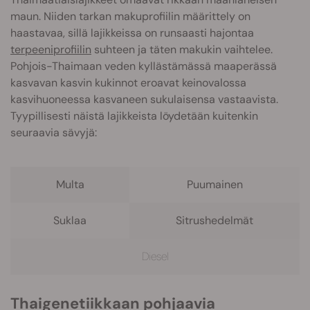
maun
. Niiden tarkan makuprofiilin määrittely on
haastavaa, sillä lajikkeissa on runsaasti hajontaa
terpeeniprofiilin
suhteen ja täten makukin vaihtelee.
Pohjois-Thaimaan veden kyllästämässä maaperässä
kasvavan kasvin kukinnot eroavat keinovalossa
kasvihuoneessa kasvaneen sukulaisensa vastaavista.
Tyypillisesti näistä lajikkeista löydetään kuitenkin
seuraavia sävyjä:
Multa
Puumainen
Suklaa
Sitrushedelmät
Diesel
Thaigenetiikkaan pohjaavia