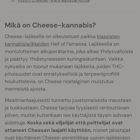
Mikä on Cheese-kannabis?
Cheese-lajikeella on oikeutetusti paikka
klassisten
kannabislajikkeiden
Hall of Famessa. Lajikkeella on
moniulotteinen alkuperätarina, joka alkaa Yhdysvalloista
ja päättyy Yhdistyneeseen kuningaskuntaan. Vaikka
nykyaika on tuonut mukanaan lajikkeita, joiden THC-
pitoisuudet ovat ennätyksellisiä ja terpeeniprofiilit
houkuttelevia, on Cheese nostalginen muistutus
menneistä ajoista.
Maailmanlaajuisesti tunnettu juustomaisesta maustaan
ja tuoksustaan, Cheese tarjoaa fyysisesti rentouttavan
pilven, muttei kuitenkaan tee käyttäjistä täysin sohvaan
sidottuja.
Koska sekä viljelijät että polttelijat ovat
ottaneet Cheesen laajalti käyttöön,
monet jalostajat
ovat käyttäneet Cheese-genetiikkaa uusien lajikkeiden