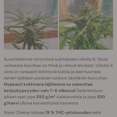
Suosittelemme siirtymistä kukitukseen viikolla 6. Tässä
vaiheessa kasvillasi on tiheä ja rehevä lehvästö. Viikolla 9
siinä on runsaasti kehittyviä kukkia ja alat huomata
tämän lajikkeen pistävän tuoksun täyttävän kasvutilan.
Nopeasti kukkivana lajikkeena se saavuttaa
korjuukypsyyden vain 7-8 viikossa!
Sadonkorjuun
aikaan saat jopa
550 g/m²
sisäkasveista ja jopa
550
g/kasvi
ulkona kasvatetuista kasveista.
Royal Cheese tarjoaa
19 % THC-pitoisuuden
sekä