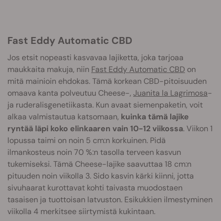
Fast Eddy Automatic CBD
Jos etsit nopeasti kasvavaa lajiketta, joka tarjoaa
maukkaita makuja, niin
Fast Eddy Automatic CBD
on
mitä mainioin ehdokas. Tämä korkean CBD-pitoisuuden
omaava kanta polveutuu Cheese-,
Juanita la Lagrimosa
-
ja ruderalisgenetiikasta. Kun avaat siemenpaketin, voit
alkaa valmistautua katsomaan,
kuinka tämä lajike
ryntää läpi koko elinkaaren vain 10-12 viikossa
. Viikon 1
lopussa taimi on noin 5 cm:n korkuinen. Pidä
ilmankosteus noin 70 %:n tasolla terveen kasvun
tukemiseksi. Tämä Cheese-lajike saavuttaa 18 cm:n
pituuden noin viikolla 3. Sido kasvin kärki kiinni, jotta
sivuhaarat kurottavat kohti taivasta muodostaen
tasaisen ja tuottoisan latvuston. Esikukkien ilmestyminen
viikolla 4 merkitsee siirtymistä kukintaan.