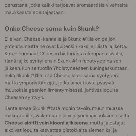
perustana, jotka kaikki tarjoavat aromaattisia vivahteita
maukkaasta edeltäjästään.
Onko Cheese sama kuin Skunk?
Ei aivan. Cheese-kannalla ja Skunk #1:llä on paljon
yhteistä, mutta ne ovat kuitenkin kaksi erillistä lajiketta.
Kuten huomaat Cheesen historiasta alempana sivulla,
tämä lajike syntyi ensin Skunk #1:n fenotyyppinä sen
jälkeen, kun se tuotiin Yhdistyneeseen kuningaskuntaan.
Sekä Skunk #1:llä että Cheesellä on sama syntyperä,
mutta ympäristötekijät, jotka aiheuttavat pysyviä
muutoksia geenien ilmentymisessä, johtivat lopulta
Cheesen syntyyn.
Kanta eroaa Skunk #1:stä monin tavoin, muun muassa
makuprofiilin, vaikutusten ja viljelyominaisuuksien osalta.
Cheese aloitti vain kloonilajikkeena
, mutta jalostajat
alkoivat lopulta kasvattaa pistokkaita siemeniksi ja