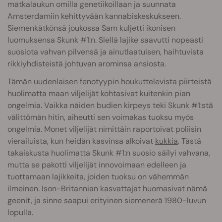
matkalaukun omilla genetiikoillaan ja suunnata
Amsterdamiin kehittyvään kannabiskeskukseen.
Siemenkätkönsä joukossa Sam kuljetti ikonisen
luomuksensa Skunk #1:n. Siellä lajike saavutti nopeasti
suosiota vahvan pilvensä ja ainutlaatuisen, haihtuvista
rikkiyhdisteistä johtuvan arominsa ansiosta.
Tämän uudenlaisen fenotyypin houkuttelevista piirteistä
huolimatta maan viljelijät kohtasivat kuitenkin pian
ongelmia. Vaikka näiden budien kirpeys teki Skunk #1:stä
välittömän hitin, aiheutti sen voimakas tuoksu myös
ongelmia. Monet viljelijät nimittäin raportoivat poliisin
vierailuista, kun heidän kasvinsa alkoivat
kukkia
. Tästä
takaiskusta huolimatta Skunk #1:n suosio säilyi vahvana,
mutta se pakotti viljelijät innovoimaan edelleen ja
tuottamaan lajikkeita, joiden tuoksu on vähemmän
ilmeinen. Ison-Britannian kasvattajat huomasivat nämä
geenit, ja sinne saapui erityinen siemenerä 1980-luvun
lopulla.