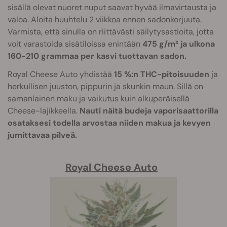
sisällä olevat nuoret nuput saavat hyvää ilmavirtausta ja
valoa. Aloita huuhtelu 2 viikkoa ennen sadonkorjuuta.
Varmista, että sinulla on riittävästi säilytysastioita, jotta
voit varastoida sisätiloissa enintään
475 g/m² ja ulkona
160-210 grammaa per kasvi tuottavan sadon.
Royal Cheese Auto yhdistää
15 %:n THC-pitoisuuden
ja
herkullisen juuston, pippurin ja skunkin maun. Sillä on
samanlainen maku ja vaikutus kuin alkuperäisellä
Cheese-lajikkeella.
Nauti näitä budeja vaporisaattorilla
osataksesi todella arvostaa niiden makua ja kevyen
jumittavaa pilveä.
Royal Cheese Auto