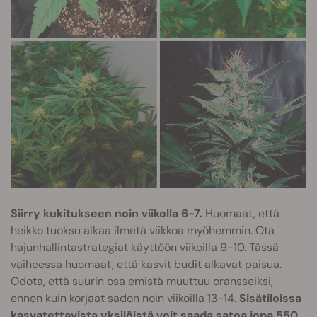
Siirry kukitukseen noin viikolla 6-7.
Huomaat, että
heikko tuoksu alkaa ilmetä viikkoa myöhemmin. Ota
hajunhallintastrategiat käyttöön viikoilla 9-10. Tässä
vaiheessa huomaat, että kasvit budit alkavat paisua.
Odota, että suurin osa emistä muuttuu oransseiksi,
ennen kuin korjaat sadon noin viikoilla 13-14.
Sisätiloissa
kasvatettavista yksilöistä voit saada satoa jopa 550