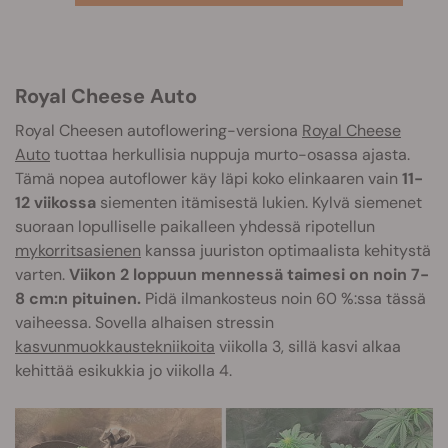
Royal Cheese Auto
Royal Cheesen autoflowering-versiona
Royal Cheese
Auto
tuottaa herkullisia nuppuja murto-osassa ajasta.
Tämä nopea autoflower käy läpi koko elinkaaren vain
11-
12 viikossa
siementen itämisestä lukien. Kylvä siemenet
suoraan lopulliselle paikalleen yhdessä ripotellun
mykorritsasienen
kanssa juuriston optimaalista kehitystä
varten.
Viikon 2 loppuun mennessä taimesi on noin 7-
8 cm:n pituinen.
Pidä ilmankosteus noin 60 %:ssa tässä
vaiheessa. Sovella alhaisen stressin
kasvunmuokkaustekniikoita
viikolla 3, sillä kasvi alkaa
kehittää esikukkia jo viikolla 4.