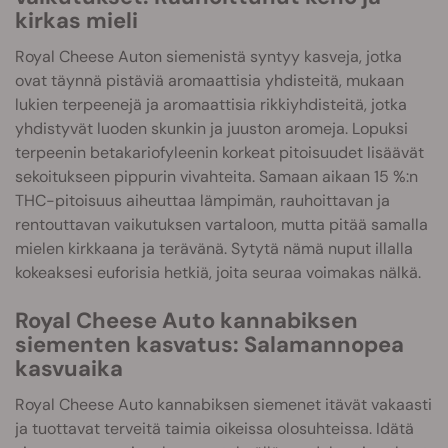
kirkas mieli
Royal Cheese Auton siemenistä syntyy kasveja, jotka
ovat täynnä pistäviä aromaattisia yhdisteitä, mukaan
lukien terpeenejä ja aromaattisia rikkiyhdisteitä, jotka
yhdistyvät luoden skunkin ja juuston aromeja. Lopuksi
terpeenin betakariofyleenin korkeat pitoisuudet lisäävät
sekoitukseen pippurin vivahteita. Samaan aikaan 15 %:n
THC-pitoisuus aiheuttaa lämpimän, rauhoittavan ja
rentouttavan vaikutuksen vartaloon, mutta pitää samalla
mielen kirkkaana ja terävänä. Sytytä nämä nuput illalla
kokeaksesi euforisia hetkiä, joita seuraa voimakas nälkä.
Royal Cheese Auto kannabiksen
siementen kasvatus: Salamannopea
kasvuaika
Royal Cheese Auto kannabiksen siemenet itävät vakaasti
ja tuottavat terveitä taimia oikeissa olosuhteissa. Idätä