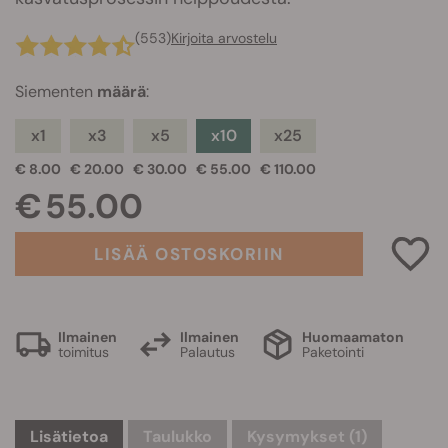
(553)
Kirjoita arvostelu
Siementen
määrä
:
x1
x3
x5
x10
x25
€ 8.00
€ 20.00
€ 30.00
€ 55.00
€ 110.00
€ 55.00
LISÄÄ OSTOSKORIIN
Ilmainen
Ilmainen
Huomaamaton
toimitus
Palautus
Paketointi
Lisätietoa
Taulukko
Kysymykset
(1)