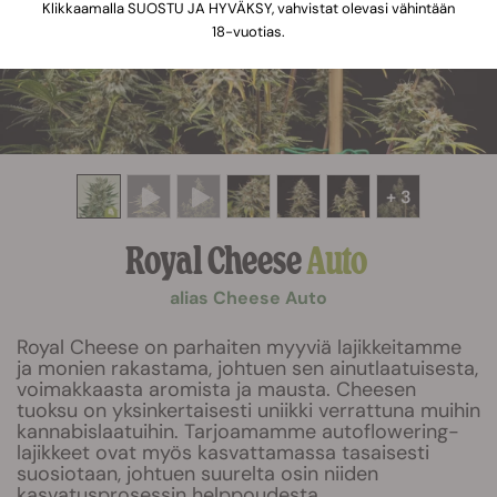
Klikkaamalla SUOSTU JA HYVÄKSY, vahvistat olevasi vähintään
18-vuotias.
+ 3
Royal Cheese
Auto
alias Cheese Auto
Royal Cheese on parhaiten myyviä lajikkeitamme
ja monien rakastama, johtuen sen ainutlaatuisesta,
voimakkaasta aromista ja mausta. Cheesen
tuoksu on yksinkertaisesti uniikki verrattuna muihin
kannabislaatuihin. Tarjoamamme autoflowering-
lajikkeet ovat myös kasvattamassa tasaisesti
suosiotaan, johtuen suurelta osin niiden
kasvatusprosessin helppoudesta.