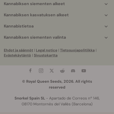
Kannabiksen siementen alkeet
Kannabiksen kasvatuksen alkeet
Kannabistietoa
Kannabiksen siementen valinta
Ehdot ja säännöt
|
Legal notice
|
Tietosuojapolitiikka
|
Evästekäytäntö
|
Sivustokartta
© Royal Queen Seeds, 2026. All rights
reserved
Snorkel Spain SL
- Apartado de Correos nº 146,
08170 Montornès del Vallès (Barcelona)