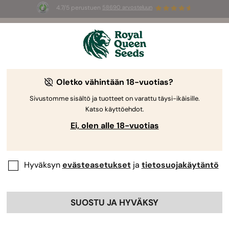
4.7/5 perustuen
58690 arvosteluun
🎁
3 White Widow Auto mag
INGYEN az
első 100 számára, aki használja az
AUGUST26 🌿
Oletko vähintään 18-vuotias?
Sivustomme sisältö ja tuotteet on varattu täysi-ikäisille.
Katso käyttöehdot.
Ei, olen alle 18-vuotias
Hyväksyn
evästeasetukset
ja
tietosuojakäytäntö
SUOSTU JA HYVÄKSY