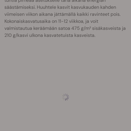
tuntia pimeää asetukselle tänä aikana energian
säästämiseksi. Huuhtele kasvit kasvukauden kahden
viimeisen viikon aikana jättämällä kaikki ravinteet pois.
Kokonaiskasvatusaika on 11-12 viikkoa, ja voit
valmistautua keräämään satoa 475 g/m² sisäkasveista ja
210 g/kasvi ulkona kasvatetuista kasveista.