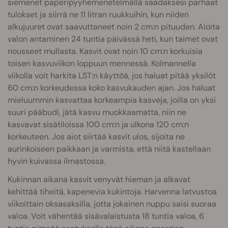
siemenet paperipyyhemenetelmällä saadaksesi parhaat
tulokset ja siirrä ne 11 litran ruukkuihin, kun niiden
alkujuuret ovat saavuttaneet noin 2 cm:n pituuden. Aloita
valon antaminen 24 tuntia päivässä heti, kun taimet ovat
nousseet mullasta. Kasvit ovat noin 10 cm:n korkuisia
toisen kasvuviikon loppuun mennessä. Kolmannella
viikolla voit harkita LST:n käyttöä, jos haluat pitää yksilöt
60 cm:n korkeudessa koko kasvukauden ajan. Jos haluat
mieluummin kasvattaa korkeampia kasveja, joilla on yksi
suuri pääbudi, jätä kasvu muokkaamatta, niin ne
kasvavat sisätiloissa 100 cm:n ja ulkona 120 cm:n
korkeuteen. Jos aiot siirtää kasvit ulos, sijoita ne
aurinkoiseen paikkaan ja varmista, että niitä kastellaan
hyvin kuivassa ilmastossa.
Kukinnan aikana kasvit venyvät hieman ja alkavat
kehittää tiheitä, kapenevia kukintoja. Harvenna latvustoa
viikoittain oksasaksilla, jotta jokainen nuppu saisi suoraa
valoa. Voit vähentää sisävalaistusta 18 tuntia valoa, 6