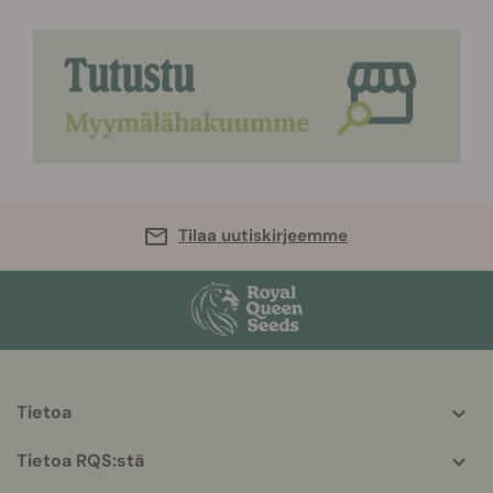
Tilaa uutiskirjeemme
Tietoa
More
helpful
Tietoa RQS:stä
info