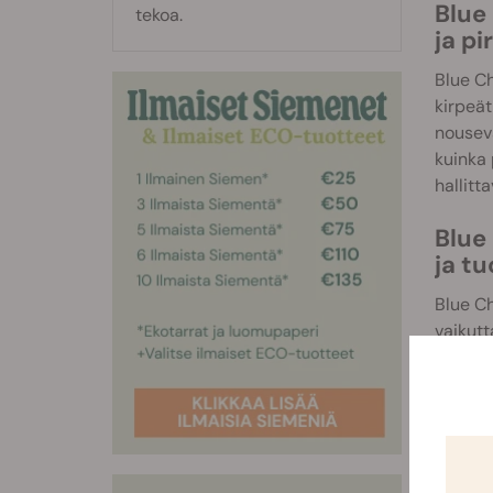
Blue
tekoa.
ja pi
Blue Ch
kirpeät
nouseva
kuinka 
hallitt
Blue
ja tu
Blue Ch
vaikutt
johon o
Pidä ka
ehkäise
aikana,
Vaihtoe
korkeud