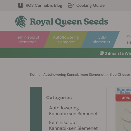
RQS Cannabis Blog
Cooking Guide
F1
Feminisoidut
Autoflowering
CBD
siemenet
siemenet
siemenet
si
🎁
3 ilmaista W
Koti
>
Autoflowering Kannabiksen Siemenet
>
Blue Cheese
Categories
-40%
Autoflowering
Kannabiksen Siemenet
Feminisoidut
Kannabiksen Siemenet