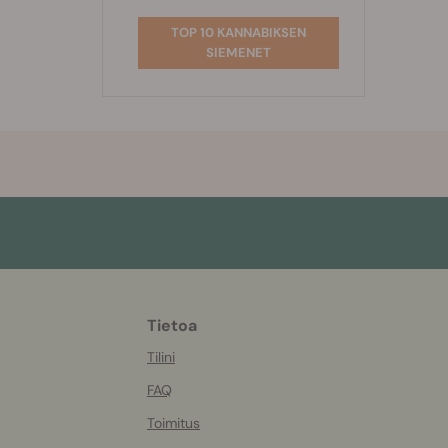
TOP 10 KANNABIKSEN
SIEMENET
Tietoa
More
helpful
Tilini
info
FAQ
Toimitus