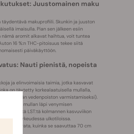
vaikutukset: Juustomainen maku
 täydentävä makuprofiili. Skunkin ja juuston
isellä imaisulla. Pian sen jälkeen esiin
nämä aromit alkavat haihtua, voit tuntea
 Auton 16 %:n THC-pitoisuus tekee siitä
rinomaisesti päiväkäyttöön.
tus: Nauti pienistä, nopeista
oja ja elinvoimaisia taimia, jotka kasvavat
oka on täytetty korkealaatuisella mullalla,
ittiä (riittävän vedenpoiston varmistamiseksi).
n puhkeavan mullan läpi venymisen
kokoa, käytä LST:tä kolmannen kasvuviikon
 60 cm:n korkeudessa ulkotiloissa.
iään ja seurata, kuinka se saavuttaa 70 cm