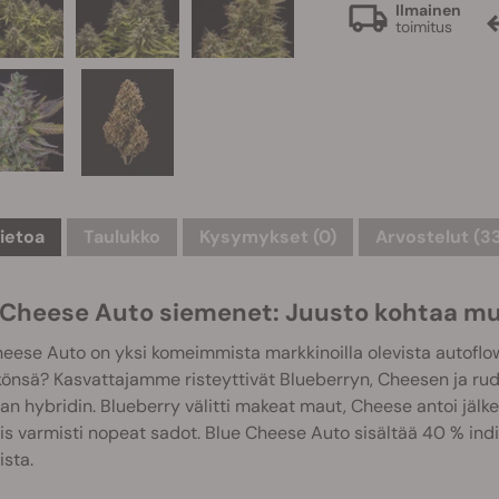
Ilmainen
toimitus
tietoa
Taulukko
Kysymykset
(0)
Arvostelut (3
 Cheese Auto siemenet: Juusto kohtaa m
eese Auto on yksi komeimmista markkinoilla olevista autoflow
önsä? Kasvattajamme risteyttivät Blueberryn, Cheesen ja ru
an hybridin. Blueberry välitti makeat maut, Cheese antoi jälkel
is varmisti nopeat sadot. Blue Cheese Auto sisältää 40 % ind
ista.