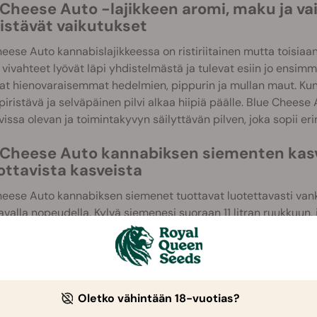
 Cheese Auto -lajikkeen aromi, maku ja 
ristävät vaikutukset
eese Auto kannabislajikkeessa on ristiriitainen mutta toisiaan
 vivahteet lyövät läpi yhdistelmästä ja tulevat esiin jo ensimmä
t hienovaraisemmat hedelmien, pippurin ja mullan maut. Kun 
piristävä ja selväpäinen pilvi alkaa hiipiä päälle. Blue Cheese
avissa olevan ja toimintakyvyn säilyttävän pilven, joka sopii e
 Cheese Auto kannabiksen siementen kasva
ottavista kasveista
eese Auto kannabiksen siemenet tuottavat luotettavasti vankk
avalla nopeudella. Kylvä siemenesi suoraan 11 litran ruukkuun, j
n lisätty orgaanista ainesta (ravinteiden sitomiseksi) ja perli
svatusvaloa päällä 24 tuntia joka päivä heti, kun näet verso
miseksi ja kasvun nopeuttamiseksi. Jos pidät arvossa pientä 
 jotta kasvisi pysyy vain 40 cm:n korkeudessa sisätiloissa tai
htoisesti voit antaa kasvin noudattaa luonnollista kasvurytm
Oletko vähintään 18-vuotias?
en sisätiloissa tai 110 cm ulkotiloissa.