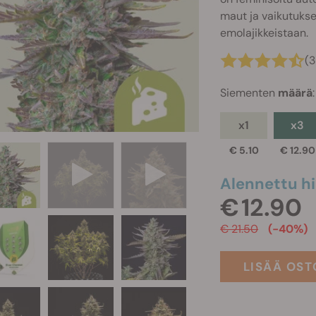
maut ja vaikutuks
emolajikkeistaan.
(
Siementen
määrä
:
x1
x3
€ 5.10
€ 12.90
Alennettu hi
€ 12.90
€ 21.50
(-40%)
LISÄÄ OST