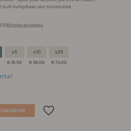
et kuin kumpikaan sen tunnetuista
358)
Kirjoita arvostelu
x5
x10
x25
€ 19.50
€ 36.00
€ 72.00
nta!
OSKORIIN