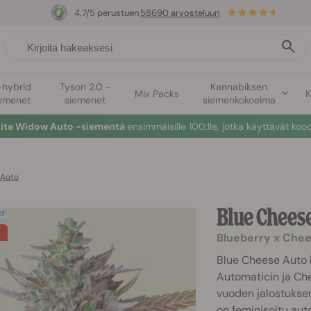
4.7/5 perustuen
58690 arvosteluun
-hybrid
Tyson 2.0 -
Kannabiksen
Mix Packs
K
emenet
siemenet
siemenkokoelma
hite Widow Auto -siementä
ensimmäisille 100:lle, jotka käyttävät koo
 Auto
Blue Chees
Blueberry x Chee
Blue Cheese Auto 
Automaticin ja Che
vuoden jalostuksen
on feminisoitu aut