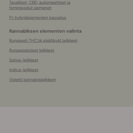
Tavalliset, CBD, automaattiset ja
feminisoidut siemenet
F1-hybridisiementen kasvatus
Kannabiksen siementen valinta
Runsaasti THC:tä sisältävät lajikkeet
Runsassatoiset lajikkeet
Sativa-lajikkeet
Indica-lajikkeet
Violetit kannabislajikkeet