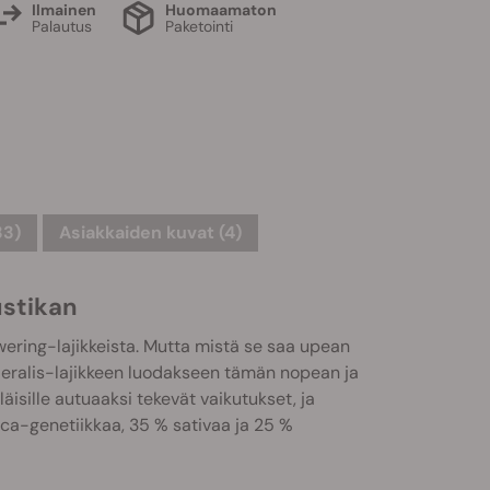
Ilmainen
Huomaamaton
Palautus
Paketointi
33)
Asiakkaiden kuvat (4)
ustikan
ering-lajikkeista. Mutta mistä se saa upean
deralis-lajikkeen luodakseen tämän nopean ja
äisille autuaaksi tekevät vaikutukset, ja
ica-genetiikkaa, 35 % sativaa ja 25 %