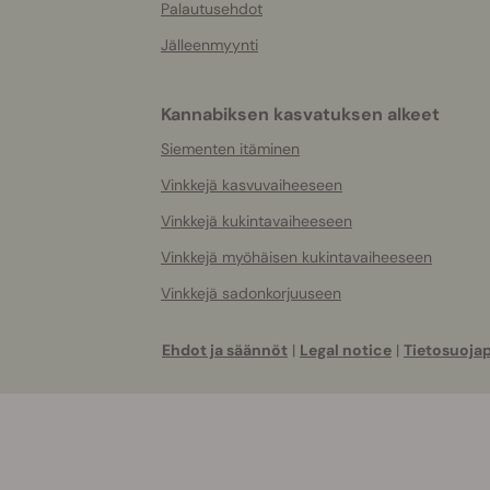
Palautusehdot
Jälleenmyynti
Kannabiksen kasvatuksen alkeet
Siementen itäminen
Vinkkejä kasvuvaiheeseen
Vinkkejä kukintavaiheeseen
Vinkkejä myöhäisen kukintavaiheeseen
Vinkkejä sadonkorjuuseen
Ehdot ja säännöt
|
Legal notice
|
Tietosuojap