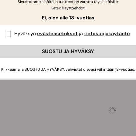
Sivustomme sisältö ja tuotteet on varattu täysi-ikäisille.
Katso käyttöehdot.
siirtyvät kukintavaiheeseen 3-4 viikon kasvukauden jälkeen. Si
stunneliin sateisina kausina suojellaksesi niitä homeelta. Pyr
Ei, olen alle 18-vuotias
lehdet, jotka koskettavat kehittyviä nuppuja tai estävät niitä a
viimeisen viljelyviikon aikana. Tänä aikana huomaat, että kukin
Hyväksyn
evästeasetukset
ja
tietosuojakäytäntö
audu keräämään satoa jopa 375 g/m² sisäkasveista tai 60-110 
.
SUOSTU JA HYVÄKSY
Klikkaamalla SUOSTU JA HYVÄKSY, vahvistat olevasi vähintään 18-vuotias.