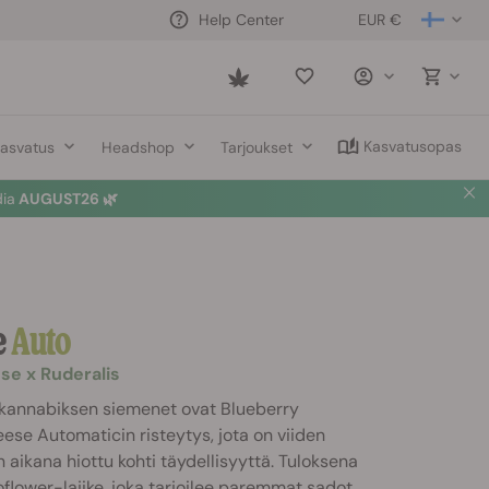
EUR €
Help Center
Saved
items
Kasvatusopas
asvatus
Headshop
Tarjoukset
dia
AUGUST26 🌿
e
Auto
se x Ruderalis
kannabiksen siemenet ovat Blueberry
ese Automaticin risteytys, jota on viiden
 aikana hiottu kohti täydellisyyttä. Tuloksena
oflower-lajike, joka tarjoilee paremmat sadot,