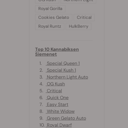
Royal Gorilla
Cookies Gelato
Critical
Royal Runtz
HulkBerry
Top 10 Kannabiksen
Siemenet
1.
Special Queen 1
2.
Special Kush 1
3.
Northern Light Auto
4.
OG Kush
5.
Critical
6.
Quick One
7.
Easy Start
8.
White Widow
9.
Green Gelato Auto
10.
Royal Dwarf