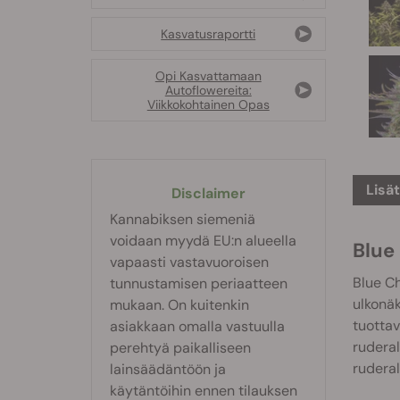
Kasvatusraportti
Opi Kasvattamaan
Autoflowereita:
Viikkokohtainen Opas
Lisä
Disclaimer
Kannabiksen siemeniä
voidaan myydä EU:n alueella
Blue
vapaasti vastavuoroisen
Blue Ch
tunnustamisen periaatteen
ulkonäk
mukaan. On kuitenkin
tuottav
asiakkaan omalla vastuulla
ruderal
perehtyä paikalliseen
ruderal
lainsäädäntöön ja
käytäntöihin ennen tilauksen