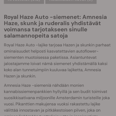
Royal Haze Auto -siemenet: Amnesia
Haze, skunk ja ruderalis yhdistävät
voimansa tarjotakseen sinulle
salamannopeita satoja
Royal Haze Auto -lajike tarjoaa Hazen ja skunkin parhaat
ominaisuudet helposti kasvatettavien autoflower-
siementen muotoisessa paketissa. Asiantuntevat
jalostajamme loivat nämä siemenet yhdistämällä kaksi
koko alan tunnetuimpiin kuuluvaa lajiketta, Amnesia
Hazen ja skunkin.
Amnesia Haze -siemeniä nähdään monien
kannabissiemenpankkien hyllyillä ja sen budit toimivat
suosikkisativana miljoonille Amsterdamin turisteille joka
vuosi. Pikanttien makujensa vuoksi rakastettu lajike
välittää innostavan ja pitkäkestoisen pilven, joka on