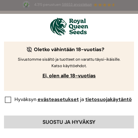
4.7/5 perustuen
58653 arvosteluun
☀️
Summer Sales
: jopa –50 %
valikoiduista tuotteista! ⏤
Osta nyt
🛍️
Oletko vähintään 18-vuotias?
Sivustomme sisältö ja tuotteet on varattu täysi-ikäisille.
Katso käyttöehdot.
Ei, olen alle 18-vuotias
Hyväksyn
evästeasetukset
ja
tietosuojakäytäntö
SUOSTU JA HYVÄKSY