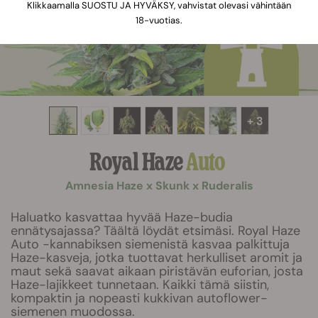
Klikkaamalla SUOSTU JA HYVÄKSY, vahvistat olevasi vähintään
18-vuotias.
+ 3
Royal Haze
Auto
Amnesia Haze x Skunk x Ruderalis
Haluatko kasvattaa hyvää Haze-budia
ennätysajassa? Täältä löydät etsimäsi. Royal Haze
Auto -kannabiksen siemenistä kasvaa palkittuja
Haze-kasveja, jotka tuottavat herkulliset aromit ja
maut sekä saavat aikaan piristävän euforian, josta
Haze-lajikkeet tunnetaan. Kaikki tämä siistin,
kompaktin ja nopeasti kukkivan autoflower-
siemenen muodossa.