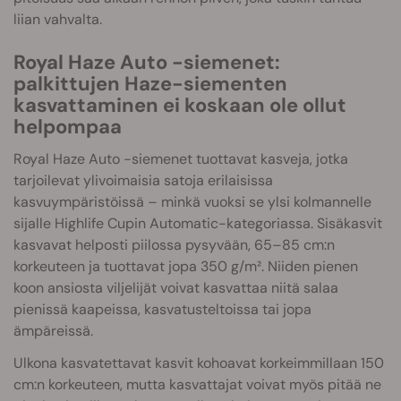
liian vahvalta.
Royal Haze Auto -siemenet:
palkittujen Haze-siementen
kasvattaminen ei koskaan ole ollut
helpompaa
Royal Haze Auto -siemenet tuottavat kasveja, jotka
tarjoilevat ylivoimaisia satoja erilaisissa
kasvuympäristöissä – minkä vuoksi se ylsi kolmannelle
sijalle Highlife Cupin Automatic-kategoriassa. Sisäkasvit
kasvavat helposti piilossa pysyvään, 65–85 cm:n
korkeuteen ja tuottavat jopa 350 g/m². Niiden pienen
koon ansiosta viljelijät voivat kasvattaa niitä salaa
pienissä kaapeissa, kasvatusteltoissa tai jopa
ämpäreissä.
Ulkona kasvatettavat kasvit kohoavat korkeimmillaan 150
cm:n korkeuteen, mutta kasvattajat voivat myös pitää ne