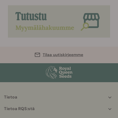
Tilaa uutiskirjeemme
Tietoa
More
helpful
Tietoa RQS:stä
info