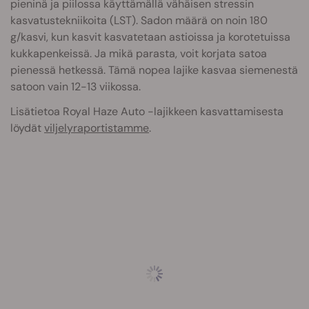
pieninä ja piilossa käyttämällä vähäisen stressin
kasvatuste
kniikoita (LST). Sadon määrä on noin 180
g/kasvi, kun kasvit kasvatetaan astioissa ja korotetuissa
kukkapenkeissä. Ja mikä parasta, voit korjata satoa
pienessä hetkessä. Tämä nopea lajike kasvaa siemenestä
satoon vain 12-13 viikossa.
Lisätietoa Royal Haze Auto -lajikkeen kasvattamisesta
löydät
viljelyraportistamme
.