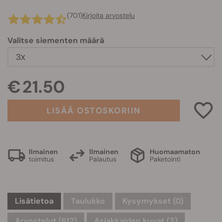
(701)
Kirjoita arvostelu
Valitse siementen määrä
€ 21.50
LISÄÄ OSTOSKORIIN
Ilmainen
Ilmainen
Huomaamaton
toimitus
Palautus
Paketointi
Lisätietoa
Taulukko
Kysymykset
(0)
Arvostelut (612)
Asiakkaiden kuvat (3)