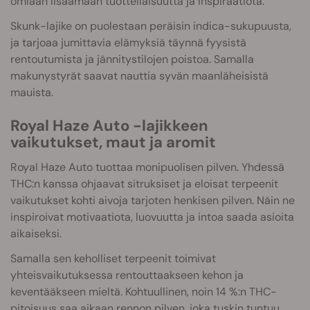
omiaan lisäämään tuotteliaisuutta ja inspiraatiota.
Skunk-lajike on puolestaan peräisin indica-sukupuusta,
ja tarjoaa jumittavia elämyksiä täynnä fyysistä
rentoutumista ja jännitystilojen poistoa. Samalla
makunystyrät saavat nauttia syvän maanläheisistä
mauista.
Royal Haze Auto -lajikkeen
vaikutukset, maut ja aromit
Royal Haze Auto tuottaa monipuolisen pilven. Yhdessä
THC:n kanssa ohjaavat sitruksiset ja eloisat terpeenit
vaikutukset kohti aivoja tarjoten henkisen pilven. Näin ne
inspiroivat motivaatiota, luovuutta ja intoa saada asioita
aikaiseksi.
Samalla sen keholliset terpeenit toimivat
yhteisvaikutuksessa rentouttaakseen kehon ja
keventääkseen mieltä. Kohtuullinen, noin 14 %:n THC-
pitoisuus saa aikaan rennon pilven, joka tuskin tuntuu