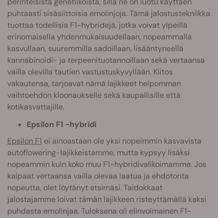
perinteisistä genetiikoista, sillä ne on luotu käyttäen
puhtaasti sisäsiittoisia emolinjoja. Tämä jalostustekniikka
tuottaa todellisia F1-hybridejä, jotka voivat ylpeillä
erinomaisella yhdenmukaisuudellaan, nopeammalla
kasvullaan, suuremmilla sadoillaan, lisääntyneellä
kannabinoidi- ja terpeenituotannoillaan sekä vertaansa
vailla olevilla tautien vastustuskyvyllään. Kiitos
vakautensa, tarjoavat nämä lajikkeet helpomman
vaihtoehdon kloonaukselle sekä kaupallisille että
kotikasvattajille.
Epsilon F1 -hybridi
Epsilon F1
ei ainoastaan ole yksi nopeimmin kasvavista
autoflowering-lajikkeistamme, mutta kypsyy lisäksi
nopeammin kuin koko muu F1-hybridivalikoimamme. Jos
kaipaat vertaansa vailla olevaa laatua ja ehdotonta
nopeutta, olet löytänyt etsimäsi. Taidokkaat
jalostajamme loivat tämän lajikkeen risteyttämällä kaksi
puhdasta emolinjaa. Tuloksena oli elinvoimainen F1-