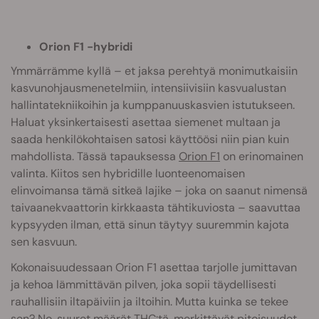
Orion F1 -hybridi
Ymmärrämme kyllä – et jaksa perehtyä monimutkaisiin
kasvunohjausmenetelmiin, intensiivisiin kasvualustan
hallintatekniikoihin ja kumppanuuskasvien istutukseen.
Haluat yksinkertaisesti asettaa siemenet multaan ja
saada henkilökohtaisen satosi käyttöösi niin pian kuin
mahdollista. Tässä tapauksessa
Orion F1
on erinomainen
valinta. Kiitos sen hybridille luonteenomaisen
elinvoimansa tämä sitkeä lajike – joka on saanut nimensä
taivaanekvaattorin kirkkaasta tähtikuviosta – saavuttaa
kypsyyden ilman, että sinun täytyy suuremmin kajota
sen kasvuun.
Kokonaisuudessaan Orion F1 asettaa tarjolle jumittavan
ja kehoa lämmittävän pilven, joka sopii täydellisesti
rauhallisiin iltapäiviin ja iltoihin. Mutta kuinka se tekee
sen? No, suuret määrät THC:tä, merkittävät pitoisuudet