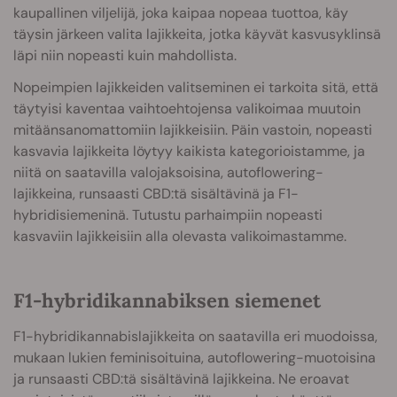
kaupallinen viljelijä, joka kaipaa nopeaa tuottoa, käy
täysin järkeen valita lajikkeita, jotka käyvät kasvusyklinsä
läpi niin nopeasti kuin mahdollista.
Nopeimpien lajikkeiden valitseminen ei tarkoita sitä, että
täytyisi kaventaa vaihtoehtojensa valikoimaa muutoin
mitäänsanomattomiin lajikkeisiin. Päin vastoin, nopeasti
kasvavia lajikkeita löytyy kaikista kategorioistamme, ja
niitä on saatavilla valojaksoisina, autoflowering-
lajikkeina, runsaasti CBD:tä sisältävinä ja F1-
hybridisiemeninä. Tutustu parhaimpiin nopeasti
kasvaviin lajikkeisiin alla olevasta valikoimastamme.
F1-hybridikannabiksen siemenet
F1-hybridikannabislajikkeita on saatavilla eri muodoissa,
mukaan lukien feminisoituina, autoflowering-muotoisina
ja runsaasti CBD:tä sisältävinä lajikkeina. Ne eroavat