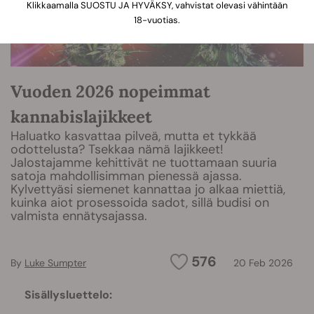
Klikkaamalla SUOSTU JA HYVÄKSY, vahvistat olevasi vähintään
18-vuotias.
Vuoden 2026 nopeimmat
kannabislajikkeet
Haluatko kasvattaa pilveä, mutta et tykkää
odottelusta? Tsekkaa nämä lajikkeet!
Jalostajamme kehittivät ne tuottamaan suuria
satoja mahdollisimman pienessä ajassa.
Kylvettyäsi siemenet kannattaa jo alkaa miettiä,
kuinka aiot prosessoida sadot, sillä budisi on
valmista ennätysajassa.
576
By
Luke Sumpter
20 Feb 2026
Sisällysluettelo: