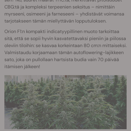
CBG:tä ja kompleksi terpeenien sekoitus – nimittäin
myrseeni, osimeeni ja farneseeni – yhdistävät voimansa
tarjotakseen tämän miellyttävän lopputuloksen.
Orion F1:n kompakti indicatyypillinen muoto tarkoittaa
sitä, että se sopii hyvin kasvatettavaksi pieniin ja piilossa
oleviin tiloihin: se kasvaa korkeintaan 80 cm:n mittaiseksi.
Valmistaudu korjaamaan tämän autoflowering-lajikkeen
sato, joka on pullollaan hartsista budia vain 70 päivää
itämisen jälkeen!