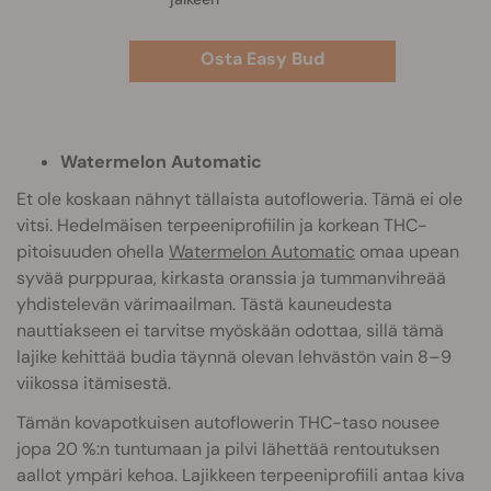
Osta Easy Bud
Watermelon Automatic
Et ole koskaan nähnyt tällaista autofloweria. Tämä ei ole
vitsi. Hedelmäisen terpeeniprofiilin ja korkean THC-
pitoisuuden ohella
Watermelon Automatic
omaa upean
syvää purppuraa, kirkasta oranssia ja tummanvihreää
yhdistelevän värimaailman. Tästä kauneudesta
nauttiakseen ei tarvitse myöskään odottaa, sillä tämä
lajike kehittää budia täynnä olevan lehvästön vain 8–9
viikossa itämisestä.
Tämän kovapotkuisen autoflowerin THC-taso nousee
jopa 20 %:n tuntumaan ja pilvi lähettää rentoutuksen
aallot ympäri kehoa. Lajikkeen terpeeniprofiili antaa kiva