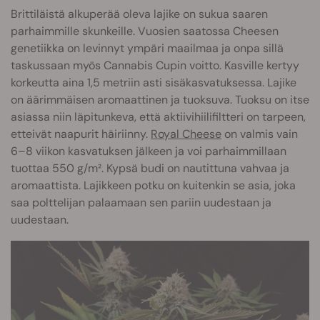
Brittiläistä alkuperää oleva lajike on sukua saaren
parhaimmille skunkeille. Vuosien saatossa Cheesen
genetiikka on levinnyt ympäri maailmaa ja onpa sillä
taskussaan myös Cannabis Cupin voitto. Kasville kertyy
korkeutta aina 1,5 metriin asti sisäkasvatuksessa. Lajike
on äärimmäisen aromaattinen ja tuoksuva. Tuoksu on itse
asiassa niin läpitunkeva, että aktiivihiilifiltteri on tarpeen,
etteivät naapurit häiriinny.
Royal Cheese
on valmis vain
6–8 viikon kasvatuksen jälkeen ja voi parhaimmillaan
tuottaa 550 g/m². Kypsä budi on nautittuna vahvaa ja
aromaattista. Lajikkeen potku on kuitenkin se asia, joka
saa polttelijan palaamaan sen pariin uudestaan ja
uudestaan.