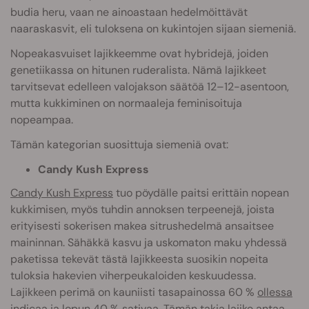
budia heru, vaan ne ainoastaan hedelmöittävät
naaraskasvit, eli tuloksena on kukintojen sijaan siemeniä.
Nopeakasvuiset lajikkeemme ovat hybridejä, joiden
genetiikassa on hitunen ruderalista. Nämä lajikkeet
tarvitsevat edelleen valojakson säätöä 12–12-asentoon,
mutta kukkiminen on normaaleja feminisoituja
nopeampaa.
Tämän kategorian suosittuja siemeniä ovat:
Candy Kush Express
Candy Kush Express
tuo pöydälle paitsi erittäin nopean
kukkimisen, myös tuhdin annoksen terpeenejä, joista
erityisesti sokerisen makea sitrushedelmä ansaitsee
maininnan. Sähäkkä kasvu ja uskomaton maku yhdessä
paketissa tekevät tästä lajikkeesta suosikin nopeita
tuloksia hakevien viherpeukaloiden keskuudessa.
Lajikkeen perimä on kauniisti tasapainossa 60 %
ollessa
indicaa
ja lopun 40 % sativaa. Tämän takia lajike antaa