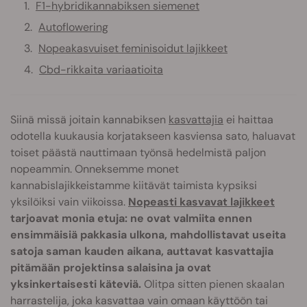
F1-hybridikannabiksen siemenet
Autoflowering
Nopeakasvuiset feminisoidut lajikkeet
Cbd-rikkaita variaatioita
Siinä missä joitain kannabiksen
kasvattajia
ei haittaa
odotella kuukausia korjatakseen kasviensa sato, haluavat
toiset päästä nauttimaan työnsä hedelmistä paljon
nopeammin. Onneksemme monet
kannabislajikkeistamme kiitävät taimista kypsiksi
yksilöiksi vain viikoissa.
Nopeasti kasvavat lajikkeet
tarjoavat monia etuja: ne ovat valmiita ennen
ensimmäisiä pakkasia ulkona, mahdollistavat useita
satoja saman kauden aikana, auttavat kasvattajia
pitämään projektinsa salaisina ja ovat
yksinkertaisesti käteviä.
Olitpa sitten pienen skaalan
harrastelija, joka kasvattaa vain omaan käyttöön tai