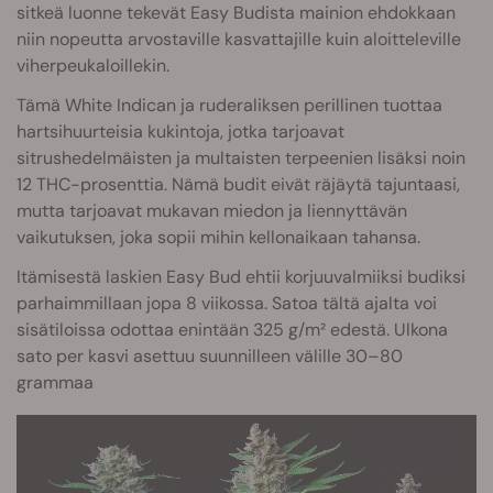
sitkeä luonne tekevät Easy Budista mainion ehdokkaan
niin nopeutta arvostaville kasvattajille kuin aloitteleville
viherpeukaloillekin.
Tämä White Indican ja ruderaliksen perillinen tuottaa
hartsihuurteisia kukintoja, jotka tarjoavat
sitrushedelmäisten ja multaisten terpeenien lisäksi noin
12 THC-prosenttia. Nämä budit eivät räjäytä tajuntaasi,
mutta tarjoavat mukavan miedon ja liennyttävän
vaikutuksen, joka sopii mihin kellonaikaan tahansa.
Itämisestä laskien Easy Bud ehtii korjuuvalmiiksi budiksi
parhaimmillaan jopa 8 viikossa. Satoa tältä ajalta voi
sisätiloissa odottaa enintään 325 g/m² edestä. Ulkona
sato per kasvi asettuu suunnilleen välille 30–80
grammaa