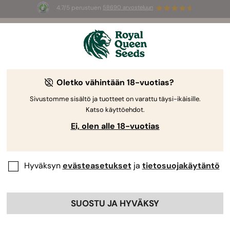
4.7/5 perustuen
58690 arvosteluun
☀️
Summer Sales
: jopa –50 %
valikoiduista tuotteista! ⏤
Osta nyt
🛍️
Oletko vähintään 18-vuotias?
The RQS Blog
Sivustomme sisältö ja tuotteet on varattu täysi-ikäisille.
Katso käyttöehdot.
Kannabis-lifestyleblogit
Lajikkeet ja tuotteet
Ei, olen alle 18-vuotias
Hyväksyn
evästeasetukset
ja
tietosuojakäytäntö
SUOSTU JA HYVÄKSY