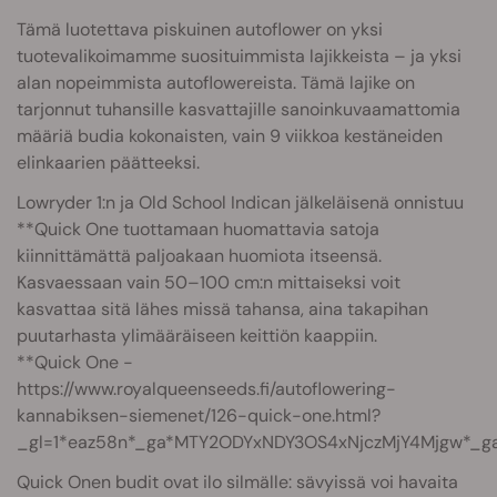
Tämä luotettava piskuinen autoflower on yksi
tuotevalikoimamme suosituimmista lajikkeista – ja yksi
alan nopeimmista autoflowereista. Tämä lajike on
tarjonnut tuhansille kasvattajille sanoinkuvaamattomia
määriä budia kokonaisten, vain 9 viikkoa kestäneiden
elinkaarien päätteeksi.
Lowryder 1:n ja Old School Indican jälkeläisenä onnistuu
**Quick One tuottamaan huomattavia satoja
kiinnittämättä paljoakaan huomiota itseensä.
Kasvaessaan vain 50–100 cm:n mittaiseksi voit
kasvattaa sitä lähes missä tahansa, aina takapihan
puutarhasta ylimääräiseen keittiön kaappiin.
**Quick One -
https://www.royalqueenseeds.fi/autoflowering-
kannabiksen-siemenet/126-quick-one.html?
_gl=1*eaz58n*_ga*MTY2ODYxNDY3OS4xNjczMjY4Mjgw*_
Quick Onen budit ovat ilo silmälle: sävyissä voi havaita