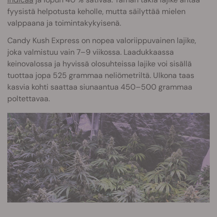
fyysistä helpotusta keholle, mutta säilyttää mielen
valppaana ja toimintakykyisenä.
Candy Kush Express on nopea valoriippuvainen lajike,
joka valmistuu vain 7–9 viikossa. Laadukkaassa
keinovalossa ja hyvissä olosuhteissa lajike voi sisällä
tuottaa jop
a 525 grammaa neliömetriltä. Ulkona taas
kasvia kohti saattaa siunaantua 450–500 grammaa
poltettavaa.