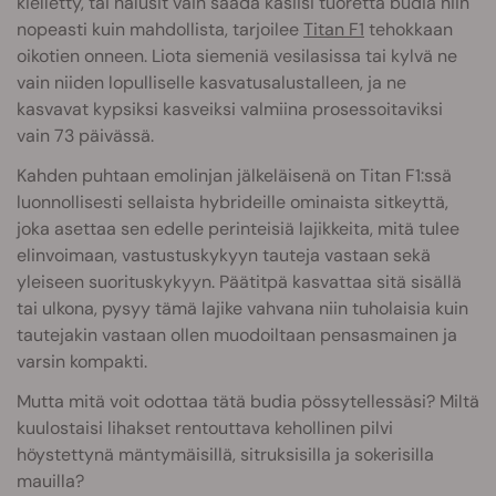
kielletty, tai halusit vain saada käsiisi tuoretta budia niin
nopeasti kuin mahdollista, tarjoilee
Titan F1
tehokkaan
oikotien onneen. Liota siemeniä vesilasissa tai kylvä ne
vain niiden lopulliselle kasvatusalustalleen, ja ne
kasvavat kypsiksi kasveiksi valmiina prosessoitaviksi
vain 73 päivässä.
Kahden puhtaan emolinjan jälkeläisenä on Titan F1:ssä
luonnollisesti sellaista hybrideille ominaista sitkeyttä,
joka asettaa sen edelle perinteisiä lajikkeita, mitä tulee
elinvoimaan, vastustuskykyyn tauteja vastaan sekä
yleiseen suorituskykyyn. Päätitpä kasvattaa sitä sisällä
tai ulkona, pysyy tämä lajike vahvana niin tuholaisia kuin
tautejakin vastaan ollen muodoiltaan pensasmainen ja
varsin kompakti.
Mutta mitä voit odottaa tätä budia pössytellessäsi? Miltä
kuulostaisi lihakset rentouttava kehollinen pilvi
höystettynä mäntymäisillä, sitruksisilla ja sokerisilla
mauilla?