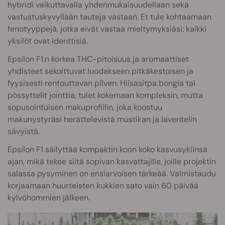
hybridi vaikuttavalla yhdenmukaisuudellaan sekä
vastustuskyvyllään tauteja vastaan. Et tule kohtaamaan
fenotyyppejä, jotka eivät vastaa mieltymyksiäsi: kaikki
yksilöt ovat identtisiä.
Epsilon F1:n korkea THC-pitoisuus ja aromaattiset
yhdisteet sekoittuvat luodakseen pitkäkestoisen ja
fyysisesti rentouttavan pilven. Hiisasitpa bongia tai
pössyttelit jointtia, tulet kokemaan kompleksin, mutta
sopusointuisen makuprofiilin, joka koostuu
makunystyräsi herättelevistä mustikan ja laventelin
sävyistä.
Epsilon F1 säilyttää kompaktin koon koko kasvusyklinsä
ajan, mikä tekee siitä sopivan kasvattajille, joille projektin
salassa pysyminen on ensiarvoisen tärkeää. Valmistaudu
korjaamaan huurteisten kukkien sato vain 60 päivää
kylvöhommien jälkeen.