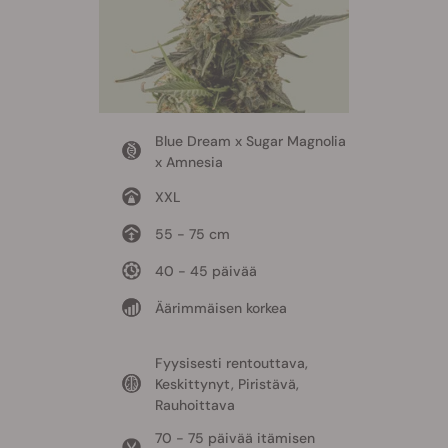
Blue Dream x Sugar Magnolia
x Amnesia
XXL
55 - 75 cm
40 - 45 päivää
Äärimmäisen korkea
Fyysisesti rentouttava,
Keskittynyt, Piristävä,
Rauhoittava
70 - 75 päivää itämisen