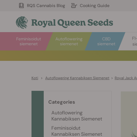
RQS Cannabis Blog
Cooking Guide
F1
Feminisoidut
Autoflowering
CBD
siemenet
siemenet
siemenet
si
Koti
>
Autoflowering Kannabiksen Siemenet
>
Royal Jack A
Categories
Autoflowering
Kannabiksen Siemenet
Feminisoidut
Kannabiksen Siemenet