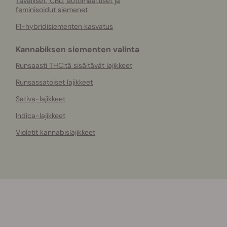
Tavalliset, CBD, automaattiset ja
feminisoidut siemenet
F1-hybridisiementen kasvatus
Kannabiksen siementen valinta
Runsaasti THC:tä sisältävät lajikkeet
Runsassatoiset lajikkeet
Sativa-lajikkeet
Indica-lajikkeet
Violetit kannabislajikkeet