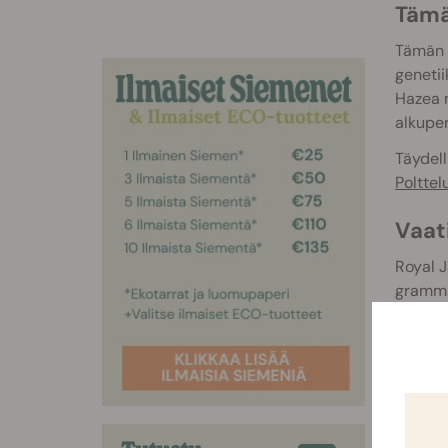
Tämä 
Tämän l
genetii
Hazea m
alkuper
Täydell
Poltte
Vaat
Royal J
grammaa
korkeud
on ylpe
siement