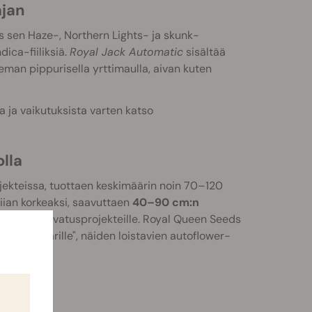
ajan
os sen Haze-, Northern Lights- ja skunk-
dica-fiiliksiä.
Royal Jack Automatic
sisältää
eman pippurisella yrttimaulla, aivan kuten
 ja vaikutuksista varten katso
lla
jekteissa, tuottaen keskimäärin noin 70–120
iian korkeaksi, saavuttaen
40–90 cm:n
mmille kasvatusprojekteille. Royal Queen Seeds
pun keisarille", näiden loistavien autoflower-