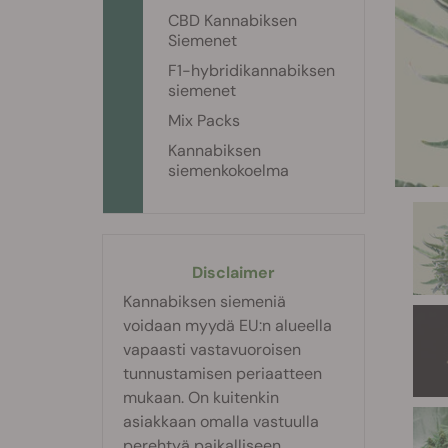
CBD Kannabiksen
Siemenet
F1-hybridikannabiksen
siemenet
Mix Packs
Kannabiksen
siemenkokoelma
Disclaimer
Kannabiksen siemeniä
voidaan myydä EU:n alueella
vapaasti vastavuoroisen
tunnustamisen periaatteen
mukaan. On kuitenkin
asiakkaan omalla vastuulla
perehtyä paikalliseen