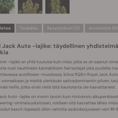
tietoa
Taulukko
Kysymykset
(2)
Arvostelut (61
 Jack Auto -lajike: täydellinen yhdistelmä
kia
rer -lajike on yhtä kuuluisa kuin mies, jolta se on saanut nim
esta ovat nauttineen kannabiksen harrastajat joka puolella maa
ettavassa autoflower-muodossa, kiitos RQS:n Royal Jack Auto
 voimakkaan ja mieltä ylentävän sativadominantin pilven, tarjo
ävää heille, jotka eivät vielä tätä kaunotarta ole kasvattaneet.
ack Auto -lajike on monin tavoin kuin miniversio alkuperäises
wering-ominaisuuksistaan, voidaan sitä kasvattaa lähes miss
oidut kasvit nopeasti ollen valmiita sadonkorjuuseen vain
11-