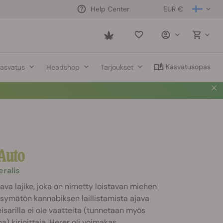
EUR €
Help Center
Saved
items
Kasvatusopas
asvatus
Headshop
Tarjoukset
Auto
eralis
tava lajike, joka on nimetty loistavan miehen
symätön kannabiksen laillistamista ajava
Keisarilla ei ole vaatteita (tunnetaan myös
 kirjoittaja. Herer oli voimakas