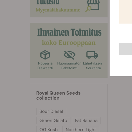
Royal Queen Seeds
collection
Sour Diesel
Green Gelato
Fat Banana
OG Kush
Northern Light