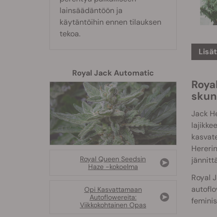
lainsäädäntöön ja
käytäntöihin ennen tilauksen
tekoa.
Lisä
Royal Jack Automatic
Royal
skun
Jack He
lajikke
kasvat
Hererin
Royal Queen Seedsin
jännitt
Haze -kokoelma
Royal J
autoflo
Opi Kasvattamaan
Autoflowereita:
feminis
Viikkokohtainen Opas