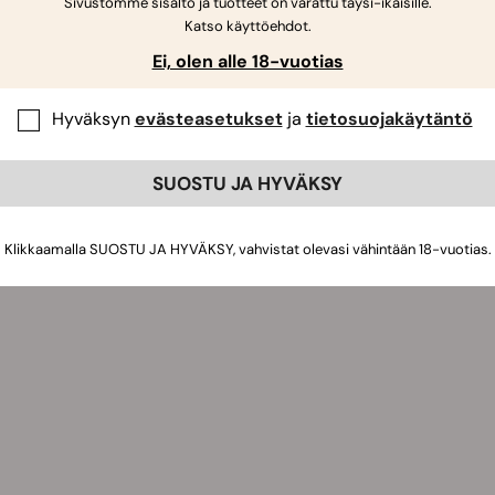
Sivustomme sisältö ja tuotteet on varattu täysi-ikäisille.
Katso käyttöehdot.
Ei, olen alle 18-vuotias
Hyväksyn
evästeasetukset
ja
tietosuojakäytäntö
SUOSTU JA HYVÄKSY
Klikkaamalla SUOSTU JA HYVÄKSY, vahvistat olevasi vähintään 18-vuotias.