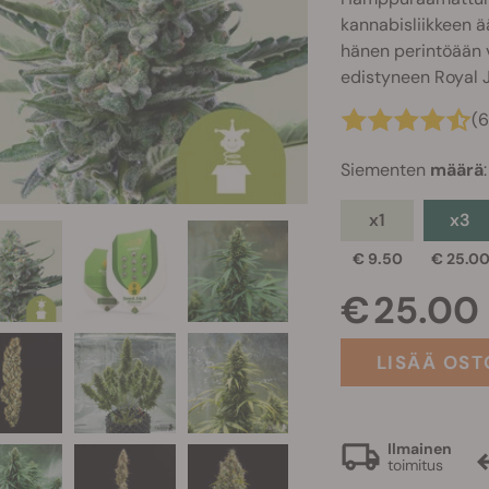
kannabisliikkeen 
hänen perintöään 
edistyneen Royal J
(
Siementen
määrä
:
x1
x3
€ 9.50
€ 25.0
€ 25.00
LISÄÄ OST
Ilmainen
toimitus