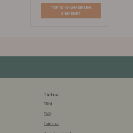
TOP 10 KANNABIKSEN
SIEMENET
Tietoa
More
helpful
Tilini
info
FAQ
Toimitus