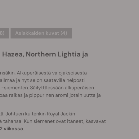
8)
Asiakkaiden kuvat (4)
 Hazea, Northern Lightia ja
ensäkin. Alkuperäisestä valojaksoisesta
ilmaa ja nyt se on saatavilla helposti
 -siementen. Säilyttäessään alkuperäisen
aa raikas ja pippurinen aromi jotain uutta ja
tä. Johtuen kuitenkin Royal Jackin
ä tahansa! Kun siemenet ovat itäneet, kasvavat
12 viikossa
.