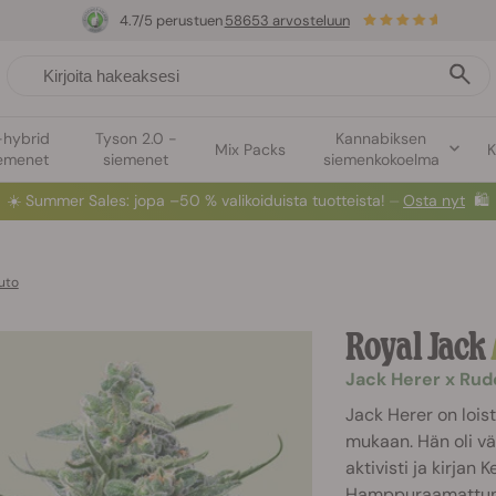
4.7/5 perustuen
58653 arvosteluun
-hybrid
Tyson 2.0 -
Kannabiksen
Mix Packs
K
emenet
siemenet
siemenkokoelma
☀️
Summer Sales
: jopa –50 % valikoiduista tuotteista! ⏤
Osta nyt
🛍️
uto
Royal Jack
Jack Herer x Rud
Jack Herer on lois
mukaan. Hän oli vä
aktivisti ja kirjan 
Hamppuraamattuna)