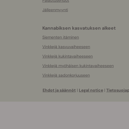
Palautusehdot
Jälleenmyynti
Kannabiksen kasvatuksen alkeet
Siementen itäminen
Vinkkejä kasvuvaiheeseen
Vinkkejä kukintavaiheeseen
Vinkkejä myöhäisen kukintavaiheeseen
Vinkkejä sadonkorjuuseen
Ehdot ja säännöt
|
Legal notice
|
Tietosuojap