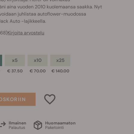
ääni aina vuoden 2010 kuolemaansa saakka. Nyt
voidaan juhlistaa autoflower-muodossa
ack Auto -lajikkeella.
668)
Kirjoita arvostelu
x5
x10
x25
0
€ 37.50
€ 70.00
€ 140.00
OSKORIIN
Ilmainen
Huomaamaton
Palautus
Paketointi