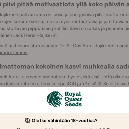
pilvi pitää motivaatiota yllä koko päivän 
ajikkeen päävaikutus on luova ja energisoiva pilvi, mutta kiit
kkojen sekoituksensa, tuo se myös rentouttavia ja jumittavia in
uistuttavan pippurisen profiilin. Savu on raikas ja pehmeä hi
äinen Jack Herer -lajikekin.
istä aistinvaraista kuvausta Do-Si-Dos Auto -lajikkeen mausta
luraporttimme
.
imattoman kokoinen kasvi muhkealla sado
ack Auto -siemenet suoriutuvat hyvin sekä sisä- että ulkopro
 kasvia kohden ulkona ja jopa 400 g/m² sisällä. Se ei kasva l
en, mikä tekee siitä ideaalin pienemmille ja huomaamattoma
ä voidessaan osoittaa jatkossakin kunniaa Jack Hererille, "Ham
en avulla.
Oletko vähintään 18-vuotias?