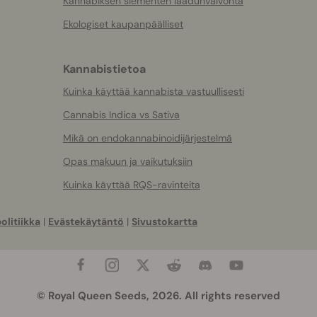
Kannabiksen siementen laadunvalvonta
Ekologiset kaupanpäälliset
Kannabistietoa
Kuinka käyttää kannabista vastuullisesti
Cannabis Indica vs Sativa
Mikä on endokannabinoidijärjestelmä
Opas makuun ja vaikutuksiin
Kuinka käyttää RQS-ravinteita
olitiikka
|
Evästekäytäntö
|
Sivustokartta
© Royal Queen Seeds, 2026. All rights reserved