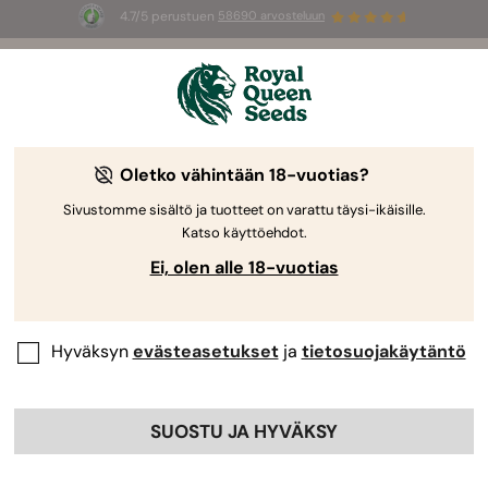
4.7/5 perustuen
58690 arvosteluun
🎁
3 White Widow Auto mag
INGYEN az
első 100 számára, aki használja az
AUGUST26 🌿
Oletko vähintään 18-vuotias?
Sivustomme sisältö ja tuotteet on varattu täysi-ikäisille.
Katso käyttöehdot.
Ei, olen alle 18-vuotias
Hyväksyn
evästeasetukset
ja
tietosuojakäytäntö
SUOSTU JA HYVÄKSY