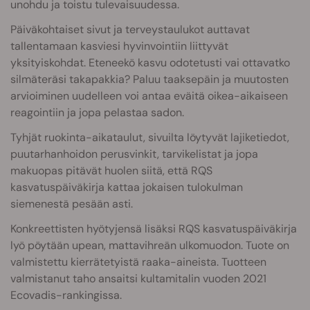
unohdu ja toistu tulevaisuudessa.
Päiväkohtaiset sivut ja terveystaulukot auttavat
tallentamaan kasviesi hyvinvointiin liittyvät
yksityiskohdat. Eteneekö kasvu odotetusti vai ottavatko
silmäteräsi takapakkia? Paluu taaksepäin ja muutosten
arvioiminen uudelleen voi antaa eväitä oikea-aikaiseen
reagointiin ja jopa pelastaa sadon.
Tyhjät ruokinta-aikataulut, sivuilta löytyvät lajiketiedot,
puutarhanhoidon perusvinkit, tarvikelistat ja jopa
makuopas pitävät huolen siitä, että RQS
kasvatuspäiväkirja kattaa jokaisen tulokulman
siemenestä pesään asti.
Konkreettisten hyötyjensä lisäksi RQS kasvatuspäiväkirja
lyö pöytään upean, mattavihreän ulkomuodon. Tuote on
valmistettu kierrätetyistä raaka-aineista. Tuotteen
valmistanut taho ansaitsi kultamitalin vuoden 2021
Ecovadis-rankingissa.