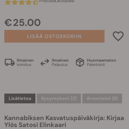
(8)
Kirjoita arvostelu
€ 25.00
LISÄÄ OSTOSKORIIN
Ilmainen
Ilmainen
Huomaamaton
toimitus
Palautus
Paketointi
Lisätietoa
Kysymykset
(2)
Arvostelut (8)
Kannabiksen Kasvatuspäiväkirja: Kirjaa
Ylös Satosi Elinkaari