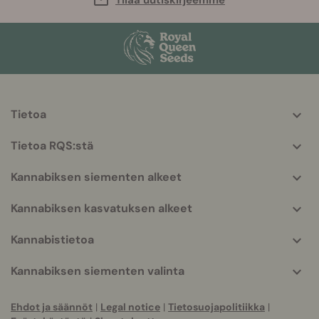
Tietoa
More
helpful
Tietoa RQS:stä
info
Kannabiksen siementen alkeet
Kannabiksen kasvatuksen alkeet
Kannabistietoa
Kannabiksen siementen valinta
Ehdot ja säännöt
|
Legal notice
|
Tietosuojapolitiikka
|