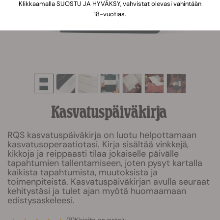
Klikkaamalla SUOSTU JA HYVÄKSY, vahvistat olevasi vähintään
18-vuotias.
+ 1
Kasvatuspäiväkirja
RQS kasvatuspäiväkirja on luotu helpottamaan
kasvatusoperaatiotasi. Kirja sisältää vinkkejä,
kikkoja ja reippaasti tilaa jokaiselle päivälle
tapahtumien tallentamiseen, joten pysyt kartalla
kaikista tapahtumista, muutoksista ja
toimenpiteistä. Kasvatuspäiväkirjan avulla seuraat
kehitystäsi ja tulet ajan myötä huomaamaan
edistysaskeleesi.