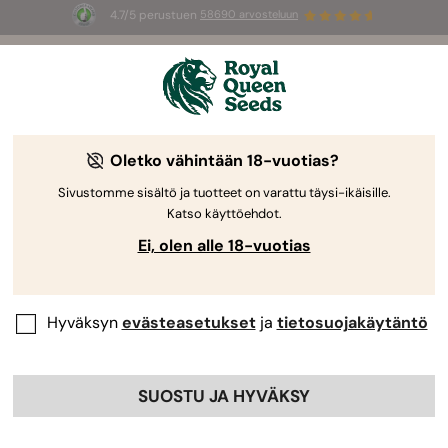
4.7/5 perustuen
58690 arvosteluun
🎁
3 White Widow Auto mag
INGYEN az
első 100 számára, aki használja az
AUGUST26 🌿
Oletko vähintään 18-vuotias?
Sivustomme sisältö ja tuotteet on varattu täysi-ikäisille.
Katso käyttöehdot.
Ei, olen alle 18-vuotias
Hyväksyn
evästeasetukset
ja
tietosuojakäytäntö
SUOSTU JA HYVÄKSY