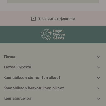
Tilaa uutiskirjeemme
Tietoa
More
helpful
Tietoa RQS:stä
info
Kannabiksen siementen alkeet
Kannabiksen kasvatuksen alkeet
Kannabistietoa