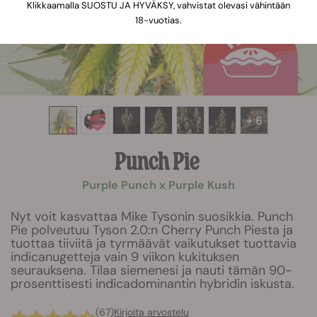
Klikkaamalla SUOSTU JA HYVÄKSY, vahvistat olevasi vähintään
18-vuotias.
+ 6
Punch Pie
Purple Punch x Purple Kush
Nyt voit kasvattaa Mike Tysonin suosikkia. Punch
Pie polveutuu Tyson 2.0:n Cherry Punch Piesta ja
tuottaa tiiviitä ja tyrmäävät vaikutukset tuottavia
indicanugetteja vain 9 viikon kukituksen
seurauksena. Tilaa siemenesi ja nauti tämän 90-
prosenttisesti indicadominantin hybridin iskusta.
(67)
Kirjoita arvostelu