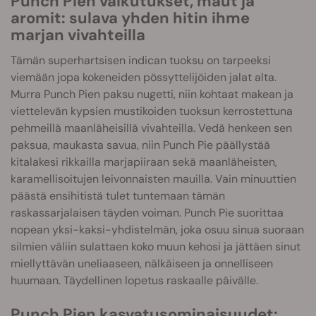
Punch Pien vaikutukset, maut ja
aromit: sulava yhden hitin ihme
marjan vivahteilla
Tämän superhartsisen indican tuoksu on tarpeeksi
viemään jopa kokeneiden pössyttelijöiden jalat alta.
Murra Punch Pien paksu nugetti, niin kohtaat makean ja
viettelevän kypsien mustikoiden tuoksun kerrostettuna
pehmeillä maanläheisillä vivahteilla. Vedä henkeen sen
paksua, maukasta savua, niin Punch Pie päällystää
kitalakesi rikkailla marjapiiraan sekä maanläheisten,
karamellisoitujen leivonnaisten mauilla. Vain minuuttien
päästä ensihitistä tulet tuntemaan tämän
raskassarjalaisen täyden voiman. Punch Pie suorittaa
nopean yksi-kaksi-yhdistelmän, joka osuu sinua suoraan
silmien väliin sulattaen koko muun kehosi ja jättäen sinut
miellyttävän uneliaaseen, nälkäiseen ja onnelliseen
huumaan. Täydellinen lopetus raskaalle päivälle.
Punch Pien kasvatusominaisuudet: