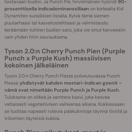
loistavaan budiin. Ja Punch Pie, hirviömäinen hybridi
90-
prosenttisella indicadominanssillaan
on korkealla Kid
Dynamiten suosikkien listalla. Kylvä tämä siemen
puutarhaasi tai kasvatustelttaasi ja valmistaudu
keräämään tuhtien budien sato, joka vie sinut kanveesiin
vain yhden hitin seurauksena.
Tyson 2.0:n Cherry Punch Pien (Purple
Punch x Purple Kush) massiivisen
kokoinen jälkeläinen
Tyson 2.0:n Cherry Punch Piesta polveutuvassa Punch
Piessa
yhdistyvät kahden mestari-indican geenit –
nämä ovat nimeltään Purple Punch ja Purple Kush.
Tuloksena on sitkeä ja vanttera kasvi, joka kasvaa
valtaisasti vegetatiivisen vaiheensa aikana. Kukkiessaan
se tuottaa nopeasti rotevia pääkukintoja täynnä tiiviitä ja
trikomien täyteisiä kukkia.