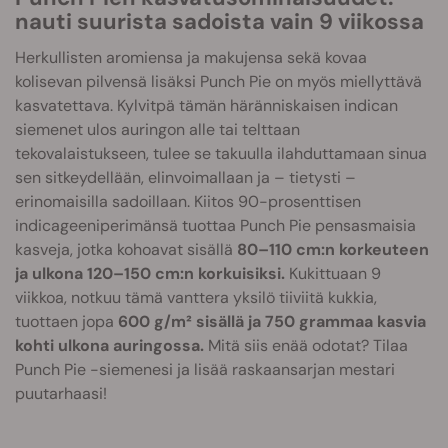
nauti suurista sadoista vain 9 viikossa
Herkullisten aromiensa ja makujensa sekä kovaa
kolisevan pilvensä lisäksi Punch Pie on myös miellyttävä
kasvatettava. Kylvitpä tämän häränniskaisen indican
siemenet ulos auringon alle tai telttaan
tekovalaistukseen, tulee se takuulla ilahduttamaan sinua
sen sitkeydellään, elinvoimallaan ja – tietysti –
erinomaisilla sadoillaan. Kiitos 90-prosenttisen
indicageeniperimänsä tuottaa Punch Pie pensasmaisia
kasveja, jotka kohoavat sisällä
80–110 cm:n korkeuteen
ja ulkona 120–150 cm:n korkuisiksi.
Kukittuaan 9
viikkoa, notkuu tämä vanttera yksilö tiiviitä kukkia,
tuottaen jopa
600 g/m² sisällä ja 750 grammaa kasvia
kohti ulkona auringossa.
Mitä siis enää odotat? Tilaa
Punch Pie -siemenesi ja lisää raskaansarjan mestari
puutarhaasi!