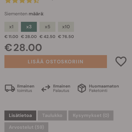
Siementen
määrä
:
x1
x3
x5
x10
€ 11.00
€ 28.00
€ 42.50
€ 76.50
€ 28.00
LISÄÄ OSTOSKORIIN
Ilmainen
Ilmainen
Huomaamaton
toimitus
Palautus
Paketointi
Lisätietoa
Taulukko
Kysymykset
(0)
Arvostelut (59)