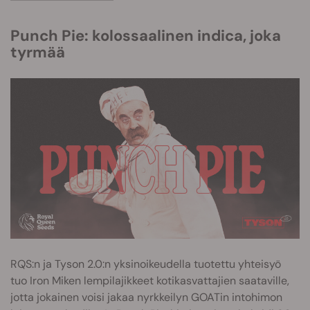
Punch Pie: kolossaalinen indica, joka
tyrmää
RQS:n ja Tyson 2.0:n yksinoikeudella tuotettu yhteisyö
tuo Iron Miken lempilajikkeet kotikasvattajien saataville,
jotta jokainen voisi jakaa nyrkkeilyn GOATin intohimon