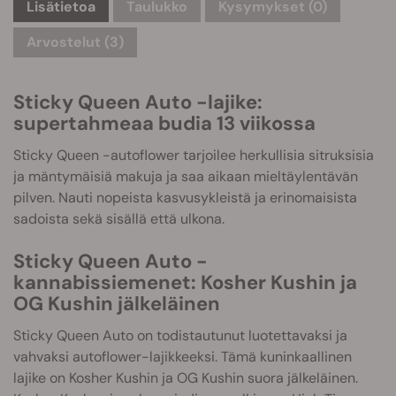
Lisätietoa
Taulukko
Kysymykset
(0)
Arvostelut (3)
Sticky Queen Auto -lajike:
supertahmeaa budia 13 viikossa
Sticky Queen -autoflower tarjoilee herkullisia sitruksisia
ja mäntymäisiä makuja ja saa aikaan mieltäylentävän
pilven. Nauti nopeista kasvusykleistä ja erinomaisista
sadoista sekä sisällä että ulkona.
Sticky Queen Auto -
kannabissiemenet: Kosher Kushin ja
OG Kushin jälkeläinen
Sticky Queen Auto on todistautunut luotettavaksi ja
vahvaksi autoflower-lajikkeeksi. Tämä kuninkaallinen
lajike on Kosher Kushin ja OG Kushin suora jälkeläinen.