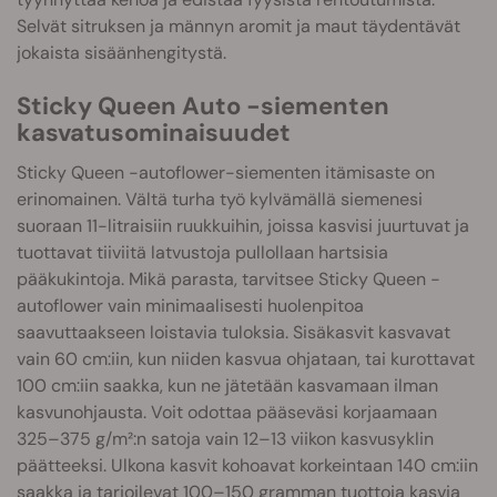
Selvät sitruksen ja männyn aromit ja maut täydentävät
jokaista sisäänhengitystä.
Sticky Queen Auto -siementen
kasvatusominaisuudet
Sticky Queen -autoflower-siementen itämisaste on
erinomainen. Vältä turha työ kylvämällä siemenesi
suoraan 11-litraisiin ruukkuihin, joissa kasvisi juurtuvat ja
tuottavat tiiviitä latvustoja pullollaan hartsisia
pääkukintoja. Mikä parasta, tarvitsee Sticky Queen -
autoflower vain minimaalisesti huolenpitoa
saavuttaakseen loistavia tuloksia. Sisäkasvit kasvavat
vain 60 cm:iin, kun niiden kasvua ohjataan, tai kurottavat
100 cm:iin saakka, kun ne jätetään kasvamaan ilman
kasvunohjausta. Voit odottaa pääseväsi korjaamaan
325–375 g/m²:n satoja vain 12–13 viikon kasvusyklin
päätteeksi. Ulkona kasvit kohoavat korkeintaan 140 cm:iin
saakka ja tarjoilevat 100–150 gramman tuottoja kasvia