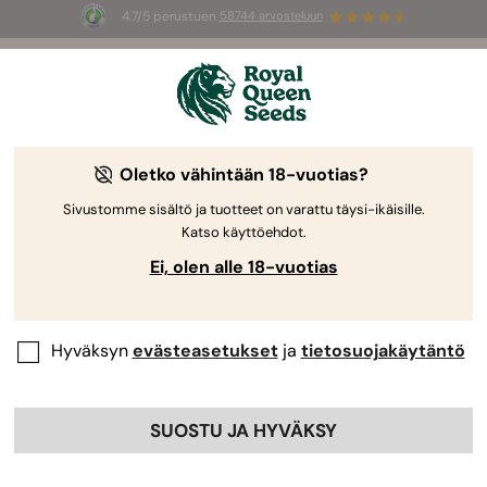
4.7/5 perustuen
58744 arvosteluun
🎁
3 White Widow Auto mag
INGYEN az
első 100 számára, aki használja az
AUGUST26 🌿
Oletko vähintään 18-vuotias?
Sivustomme sisältö ja tuotteet on varattu täysi-ikäisille.
Katso käyttöehdot.
Ei, olen alle 18-vuotias
Hyväksyn
evästeasetukset
ja
tietosuojakäytäntö
SUOSTU JA HYVÄKSY