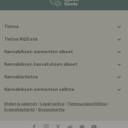
Tietoa
More
helpful
Tietoa RQS:stä
info
Kannabiksen siementen alkeet
Kannabiksen kasvatuksen alkeet
Kannabistietoa
Kannabiksen siementen valinta
Ehdot ja säännöt
|
Legal notice
|
Tietosuojapolitiikka
|
Evästekäytäntö
|
Sivustokartta