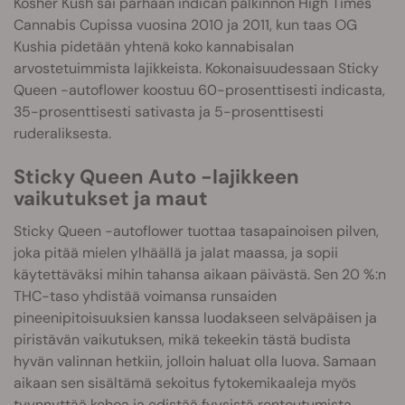
Kosher Kush sai parhaan indican palkinnon High Times
Cannabis Cupissa vuosina 2010 ja 2011, kun taas OG
Kushia pidetään yhtenä koko kannabisalan
arvostetuimmista lajikkeista. Kokonaisuudessaan Sticky
Queen -autoflower koostuu 60-prosenttisesti indicasta,
35-prosenttisesti sativasta ja 5-prosenttisesti
ruderaliksesta.
Sticky Queen Auto -lajikkeen
vaikutukset ja maut
Sticky Queen -autoflower tuottaa tasapainoisen pilven,
joka pitää mielen ylhäällä ja jalat maassa, ja sopii
käytettäväksi mihin tahansa aikaan päivästä. Sen 20 %:n
THC-taso yhdistää voimansa runsaiden
pineenipitoisuuksien kanssa luodakseen selväpäisen ja
piristävän vaikutuksen, mikä tekeekin tästä budista
hyvän valinnan hetkiin, jolloin haluat olla luova. Samaan
aikaan sen sisältämä sekoitus fytokemikaaleja myös
tyynnyttää kehoa ja edistää fyysistä rentoutumista.