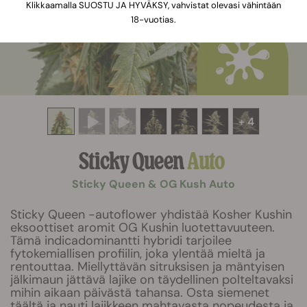
Klikkaamalla SUOSTU JA HYVÄKSY, vahvistat olevasi vähintään
18-vuotias.
+ 4
Sticky Queen
Auto
Sticky Queen & OG Kush Auto
Sticky Queen -autoflower yhdistää Kosher Kushin
eksoottiset aromit OG Kushin luotettavuuteen.
Tämä indicadominantti hybridi tarjoilee
fytokemiallisen profiilin, joka ylentää mieltä ja
rentouttaa. Miellyttävän sitruksisen ja mäntyisen
jälkimaun jättävä lajike on täydellinen polteltavaksi
mihin aikaan päivästä tahansa. Osta siemenet
täältä ja nauti lajikkeen mahtavasta nopeudesta ja