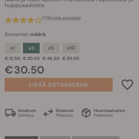
huippusadoista.
(5)
Kirjoita arvostelu
Siementen
määrä
:
x1
x3
x5
x10
€ 12.50
€ 30.50
€ 46.50
€ 85.00
€ 30.50
LISÄÄ OSTOSKORIIN
Ilmainen
Ilmainen
Huomaamaton
toimitus
Palautus
Paketointi