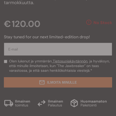
tarmokkuutta.
€ 120.00
No Stock
Stay tuned for our next limited-edition drop!
Olen lukenut ja ymmärrän
Tietosuojakäytännön
, ja hyväksyn,
että minulle ilmoitetaan, kun "The Jawbreaker" on taas
varastossa, ja että saan henkilökohtaisia viestejä.
*
ILMOITA MINULLE
Ilmainen
Ilmainen
Huomaamaton
toimitus
Palautus
Paketointi