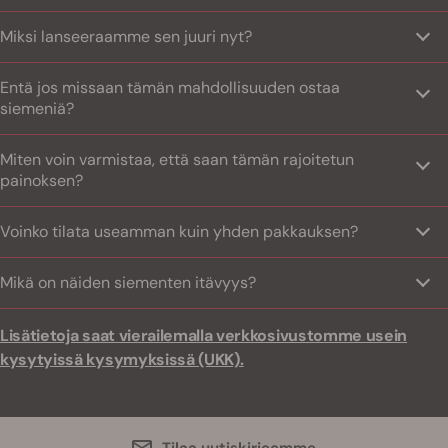
Miksi lanseeraamme sen juuri nyt?
Entä jos missaan tämän mahdollisuuden ostaa
siemeniä?
Miten voin varmistaa, että saan tämän rajoitetun
painoksen?
Voinko tilata useamman kuin yhden pakkauksen?
Mikä on näiden siementen itävyys?
Lisätietoja saat vierailemalla verkkosivustomme
usein
kysytyissä kysymyksissä (UKK).
Tilaa uutiskirjeemme