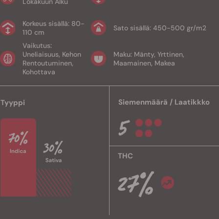
Lokakuun Alku
Korkeus sisällä: 80-
Sato sisällä: 450-500 gr/m2
110 cm
Vaikutus:
Uneliaisuus, Kehon
Maku: Mänty, Yrttinen,
Rentoutuminen,
Maamainen, Makea
Kohottava
Siemenmäärä / Laatikkko
Tyyppi
THC