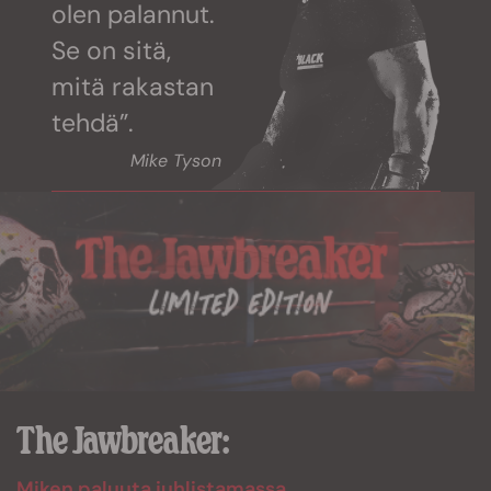
olen palannut.
Se on sitä,
mitä rakastan
tehdä”.
Mike Tyson
The Jawbreaker:
Miken paluuta juhlistamassa