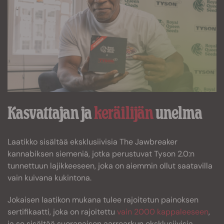
Kasvattajan ja
keräilijän
unelma
Laatikko sisältää eksklusiivisia The Jawbreaker
kannabiksen siemeniä, jotka perustuvat Tyson 2.0:n
tunnettuun lajikkeeseen, joka on aiemmin ollut saatavilla
vain kuivana kukintona.
Jokaisen laatikon mukana tulee rajoitetun painoksen
sertifikaatti, joka on rajoitettu
vain 2000 kappaleeseen
,
ja se sisältää suoranaisen aarrearkun eksklusiivisia