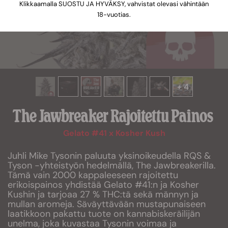
Klikkaamalla SUOSTU JA HYVÄKSY, vahvistat olevasi vähintään
18-vuotias.
+ 4
The Jawbreaker Rajoitettu Painos
Gelato #41 x Kosher Kush
Juhli Mike Tysonin paluuta yksinoikeudella RQS &
Tyson -yhteistyön hedelmällä, The Jawbreakerilla.
Tämä vain 2000 kappaleeseen rajoitettu
erikoispainos yhdistää Gelato #41:n ja Kosher
Kushin ja tarjoaa 27 % THC:tä sekä männyn ja
mullan aromeja. Säväyttävään mustapunaiseen
laatikkoon pakattu tuote on kannabiskeräilijän
unelma, joka kuvastaa Tysonin voimaa ja