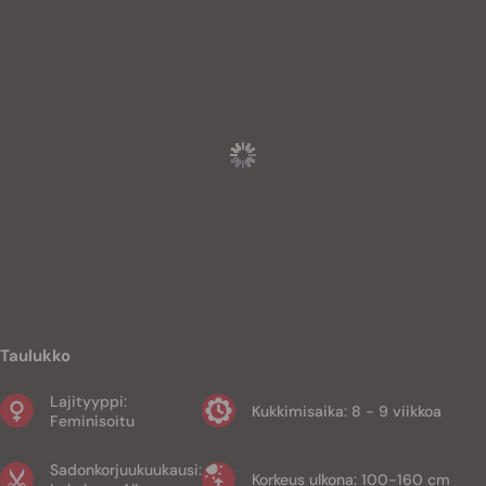
Taulukko
Lajityyppi:
Kukkimisaika: 8 - 9 viikkoa
Feminisoitu
Sadonkorjuukuukausi:
Korkeus ulkona: 100-160 cm