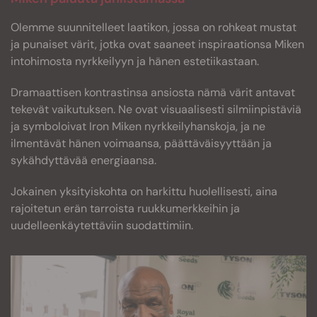
Olemme suunnitelleet laatikon, jossa on rohkeat mustat
ja punaiset värit, jotka ovat saaneet inspiraationsa Miken
intohimosta nyrkkeilyyn ja hänen estetiikastaan.
Dramaattisen kontrastinsa ansiosta nämä värit antavat
tekevät vaikutuksen. Ne ovat visuaalisesti silmiinpistäviä
ja symboloivat Iron Miken nyrkkeilyhanskoja, ja ne
ilmentävät hänen voimaansa, päättäväisyyttään ja
sykähdyttävää energiaansa.
Jokainen yksityiskohta on harkittu huolellisesti, aina
rajoitetun erän tarroista ruukkumerkkeihin ja
uudelleenkäytettäviin suodattimiin.