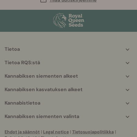
Tietoa
More
helpful
Tietoa RQS:stä
info
Kannabiksen siementen alkeet
Kannabiksen kasvatuksen alkeet
Kannabistietoa
Kannabiksen siementen valinta
Ehdot ja säännöt
|
Legal notice
|
Tietosuojapolitiikka
|