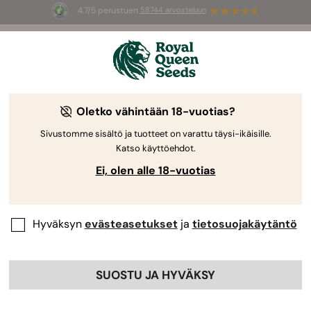
4.7/5 perustuen
58744 arvosteluun
🎁
3 White Widow Auto mag
INGYEN az
első 100 számára, aki használja az
AUGUST26 🌿
Oletko vähintään 18-vuotias?
Sivustomme sisältö ja tuotteet on varattu täysi-ikäisille.
Katso käyttöehdot.
Ei, olen alle 18-vuotias
Hyväksyn
evästeasetukset
ja
tietosuojakäytäntö
SUOSTU JA HYVÄKSY