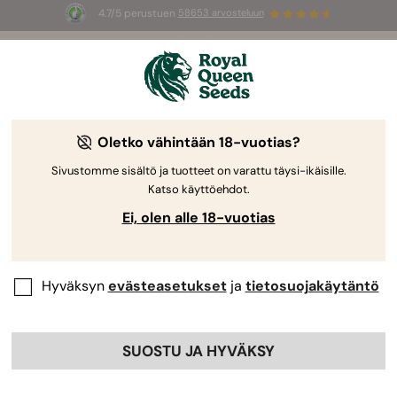
4.7/5 perustuen
58653 arvosteluun
☀️
Summer Sales
: jopa –50 %
valikoiduista tuotteista! ⏤
Osta nyt
🛍️
Oletko vähintään 18-vuotias?
Sivustomme sisältö ja tuotteet on varattu täysi-ikäisille.
Katso käyttöehdot.
Ei, olen alle 18-vuotias
Hyväksyn
evästeasetukset
ja
tietosuojakäytäntö
SUOSTU JA HYVÄKSY