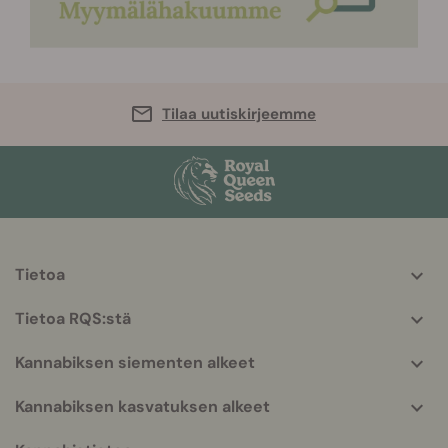
Tilaa uutiskirjeemme
Tietoa
More
helpful
Tietoa RQS:stä
info
Kannabiksen siementen alkeet
Kannabiksen kasvatuksen alkeet