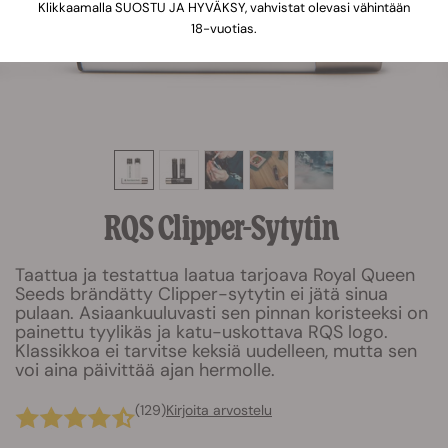
Klikkaamalla SUOSTU JA HYVÄKSY, vahvistat olevasi vähintään
18-vuotias.
RQS Clipper-Sytytin
Taattua ja testattua laatua tarjoava Royal Queen
Seeds brändätty Clipper-sytytin ei jätä sinua
pulaan. Asiaankuuluvasti sen pinnan koristeeksi on
painettu tyylikäs ja katu-uskottava RQS logo.
Klassikkoa ei tarvitse keksiä uudelleen, mutta sen
voi aina päivittää ajan hermolle.
(129)
Kirjoita arvostelu