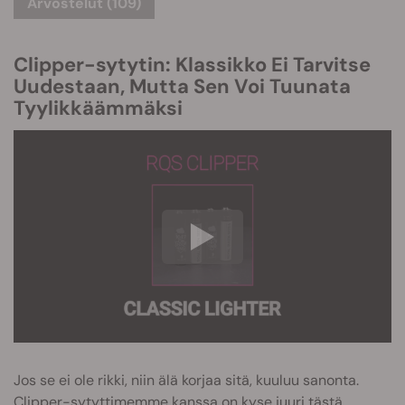
Arvostelut (109)
Clipper-sytytin: Klassikko Ei Tarvitse
Uudestaan, Mutta Sen Voi Tuunata
Tyylikkäämmäksi
Jos se ei ole rikki, niin älä korjaa sitä, kuuluu sanonta.
Clipper-sytyttimemme kanssa on kyse juuri tästä.