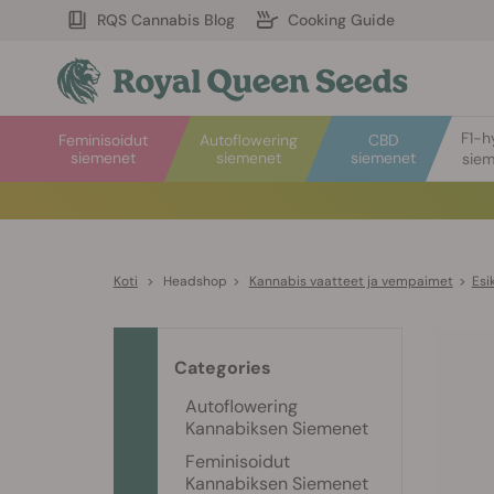
RQS Cannabis Blog
Cooking Guide
F1-h
Feminisoidut
Autoflowering
CBD
siemenet
siemenet
siemenet
sie
Koti
>
Headshop
>
Kannabis vaatteet ja vempaimet
>
Esi
Categories
Autoflowering
Kannabiksen Siemenet
Feminisoidut
Kannabiksen Siemenet