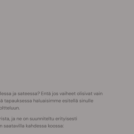
essa ja sateessa? Entä jos vaiheet olisivat vain
iinä tapauksessa haluaisimme esitellä sinulle
ltteluun.
ta, ja ne on suunniteltu erityisesti
on saatavilla kahdessa koossa: