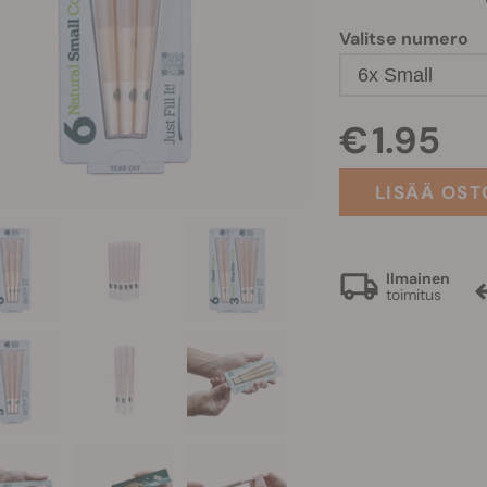
Valitse numero
6x Small
€ 1.95
LISÄÄ OST
Ilmainen
toimitus