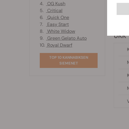
4.
OG Kush
useimpi
5.
Critical
Lisäksi
6.
Quick One
Täytä, s
7.
Easy Start
8.
White Widow
UKK
9.
Green Gelato Auto
10.
Royal Dwarf
K
TOP 10 KANNABIKSEN
SIEMENET
M