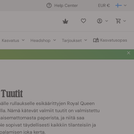
EUR €
Help Center
Saved
items
Kasvatusopas
Kasvatus
Headshop
Tarjoukset
 Tuutit
äälle rullaukselle esikäärittyjen Royal Queen
lla. Nämä kätevät valmiit tuutit on valmistettu
lkaisemattomasta paperista, ja niitä saa
 sopivat täydellisesti kaikkiin tilanteisiin ja
palamisen joka kerta.