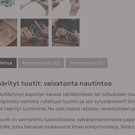
tietoa
Kysymykset
(0)
Arvostelut (0)
ärityt tuutit: vaivatonta nautintoa
kyllästynyt paperien kanssa sähläämiseen tai rullaukseen tuul
 ripottelu valmiiksi rullattuun tuuttiin ja sen sytyttäminen? S
si käärityt tuuttimme. Ne ovat nopea ratkaisu vaivattomaan po
utit on valmistettu luonnollisesta, valkaisemattomasta paperis
ijoille, jotka haluavat mukavuutta ilman kompromisseja. Niitä 