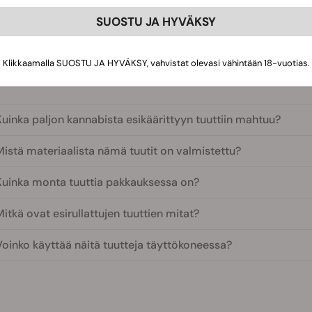
en täyttökoneiden kanssa, mikä mahdollistaa entistä nopeam
SUOSTU JA HYVÄKSY
 iskunkestävä pakkaus tarkoittaa, että voit laittaa ne taskuusi, 
ulje ja sytytä.
Klikkaamalla SUOSTU JA HYVÄKSY, vahvistat olevasi vähintään 18-vuotias.
uinka paljon kannabista esikäärittyyn tuuttiin mahtuu?
Mistä materiaalista nämä tuutit on valmistettu?
Kuinka monta tuuttia pakkauksessa on?
itkä ovat esirullattujen tuuttien mitat?
Voinko käyttää näitä tuutteja täyttökoneessa?