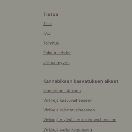
Tietoa
More
helpful
Tilini
info
FAQ
Toimitus
Palautusehdot
Jälleenmyynti
Kannabiksen kasvatuksen alkeet
Siementen itäminen
Vinkkejä kasvuvaiheeseen
Vinkkejä kukintavaiheeseen
Vinkkejä myöhäisen kukintavaiheeseen
Vinkkejä sadonkorjuuseen