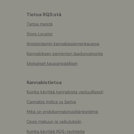
Tietoa RQS:stä
Tietoa meistä
Store Locator
Amsterdamin kannabissiemenkauppa
Kannabiksen siementen laadunvalvonta
Ekologiset kaupanpäälliset
Kannabistietoa
Kuinka käyttää kannabista vastuullisesti
Cannabis Indica vs Sativa
Mikä on endokannabinoidijärjestelmä
Opas makuun ja vaikutuksiin
Kuinka käyttää RQS-ravinteita