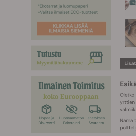
Lisä
Esikä
Oletko 
yrttien
valmiik
Nämä tu
polttel