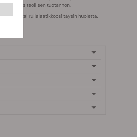
man, lähes teollisen tuotannon.
laukkuusi tai rullalaatikkoosi täysin huoletta.