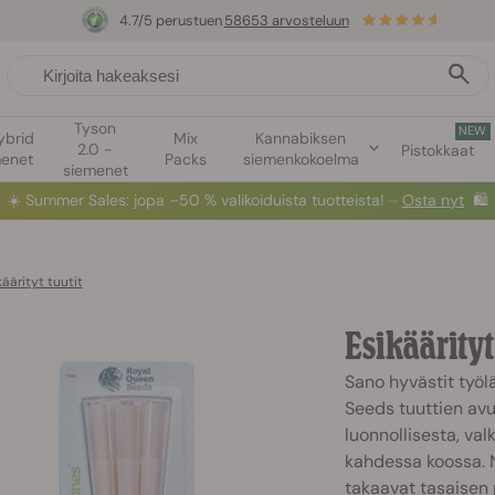
4.7/5 perustuen
58653 arvosteluun
Tyson
NEW
ybrid
Mix
Kannabiksen
2.0 -
Pistokkaat
menet
Packs
siemenkokoelma
siemenet
☀️
Summer Sales
: jopa –50 % valikoiduista tuotteista! ⏤
Osta nyt
🛍️
käärityt tuutit
Esikäärityt
Sano hyvästit työl
Seeds tuuttien avu
luonnollisesta, va
kahdessa koossa. Ne
takaavat tasaisen 