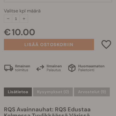
Valitse kpl määrä
€ 10.00
LISÄÄ OSTOSKORIIN
Ilmainen
Ilmainen
Huomaamaton
toimitus
Palautus
Paketointi
Lisätietoa
Kysymykset
(0)
Arvostelut (9)
RQS Avainnauhat: RQS Edustaa
Kolmessa Tyylikkäässä Värissä