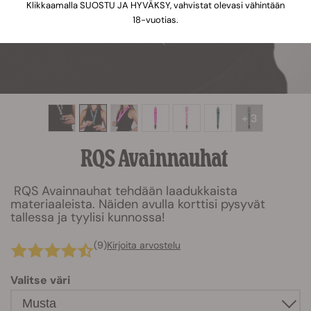
Klikkaamalla SUOSTU JA HYVÄKSY, vahvistat olevasi vähintään
18-vuotias.
+ 3
RQS Avainnauhat
RQS Avainnauhat tehdään laadukkaista
materiaaleista. Näiden avulla korttisi pysyvät
tallessa ja tyylisi kunnossa!
(9)
Kirjoita arvostelu
Valitse väri