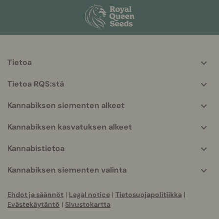
Tietoa
More
helpful
Tietoa RQS:stä
info
Kannabiksen siementen alkeet
Kannabiksen kasvatuksen alkeet
Kannabistietoa
Kannabiksen siementen valinta
Ehdot ja säännöt
|
Legal notice
|
Tietosuojapolitiikka
|
Evästekäytäntö
|
Sivustokartta