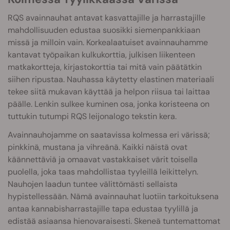
RQS avainnauhat antavat kasvattajille ja harrastajille
mahdollisuuden edustaa suosikki siemenpankkiaan
missä ja milloin vain. Korkealaatuiset avainnauhamme
kantavat työpaikan kulkukorttia, julkisen liikenteen
matkakortteja, kirjastokorttia tai mitä vain päätätkin
siihen ripustaa. Nauhassa käytetty elastinen materiaali
tekee siitä mukavan käyttää ja helpon riisua tai laittaa
päälle. Lenkin sulkee kuminen osa, jonka koristeena on
tuttukin tutumpi RQS leijonalogo tekstin kera.
Avainnauhojamme on saatavissa kolmessa eri värissä;
pinkkinä, mustana ja vihreänä. Kaikki näistä ovat
käännettäviä ja omaavat vastakkaiset värit toisella
puolella, joka taas mahdollistaa tyyleillä leikittelyn.
Nauhojen laadun tuntee välittömästi sellaista
hypistellessään. Nämä avainnauhat luotiin tarkoituksena
antaa kannabisharrastajille tapa edustaa tyylillä ja
edistää asiaansa hienovaraisesti. Skeneä tuntemattomat