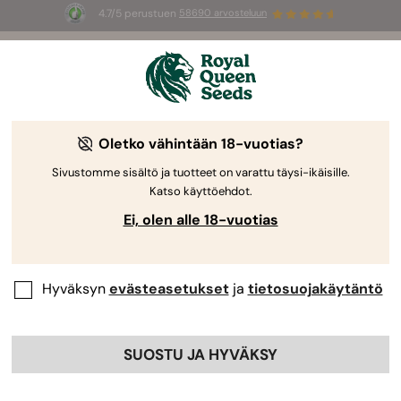
4.7/5 perustuen
58690 arvosteluun
🎁
3 White Widow Auto mag
INGYEN az
első 100 számára, aki használja az
AUGUST26 🌿
Oletko vähintään 18-vuotias?
Sivustomme sisältö ja tuotteet on varattu täysi-ikäisille.
Katso käyttöehdot.
Ei, olen alle 18-vuotias
Hyväksyn
evästeasetukset
ja
tietosuojakäytäntö
SUOSTU JA HYVÄKSY