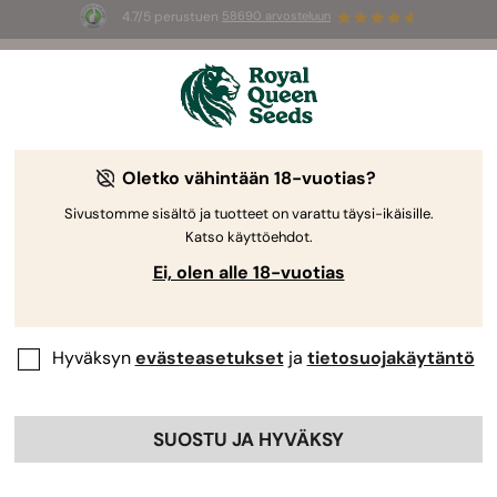
4.7/5 perustuen
58690 arvosteluun
🎁
3 White Widow Auto mag
INGYEN az
első 100 számára, aki használja az
AUGUST26 🌿
-25%
Oletko vähintään 18-vuotias?
Sivustomme sisältö ja tuotteet on varattu täysi-ikäisille.
Katso käyttöehdot.
Ei, olen alle 18-vuotias
Hyväksyn
evästeasetukset
ja
tietosuojakäytäntö
SUOSTU JA HYVÄKSY