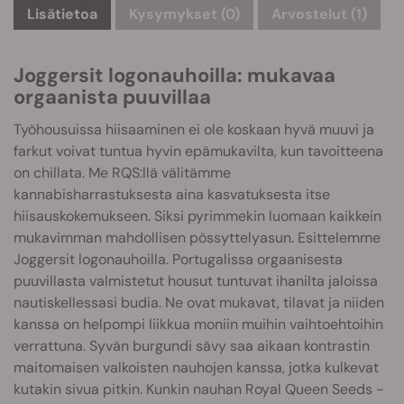
Lisätietoa
Kysymykset
(0)
Arvostelut (1)
Joggersit logonauhoilla: mukavaa
orgaanista puuvillaa
Työhousuissa hiisaaminen ei ole koskaan hyvä muuvi ja
farkut voivat tuntua hyvin epämukavilta, kun tavoitteena
on chillata. Me RQS:llä välitämme
kannabisharrastuksesta aina kasvatuksesta itse
hiisauskokemukseen. Siksi pyrimmekin luomaan kaikkein
mukavimman mahdollisen pössyttelyasun. Esittelemme
Joggersit logonauhoilla. Portugalissa orgaanisesta
puuvillasta valmistetut housut tuntuvat ihanilta jaloissa
nautiskellessasi budia. Ne ovat mukavat, tilavat ja niiden
kanssa on helpompi liikkua moniin muihin vaihtoehtoihin
verrattuna. Syvän burgundi sävy saa aikaan kontrastin
maitomaisen valkoisten nauhojen kanssa, jotka kulkevat
kutakin sivua pitkin. Kunkin nauhan Royal Queen Seeds -