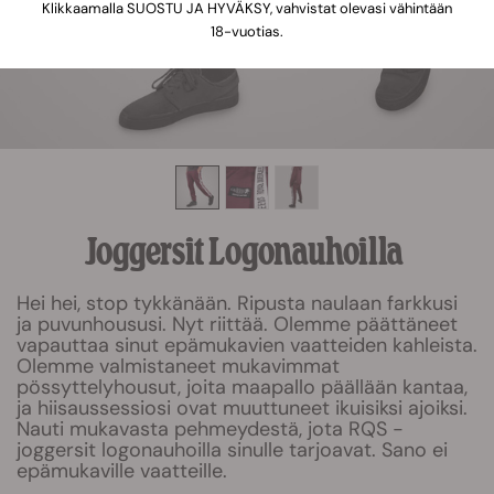
Klikkaamalla SUOSTU JA HYVÄKSY, vahvistat olevasi vähintään
18-vuotias.
Joggersit Logonauhoilla
Hei hei, stop tykkänään. Ripusta naulaan farkkusi
ja puvunhoususi. Nyt riittää. Olemme päättäneet
vapauttaa sinut epämukavien vaatteiden kahleista.
Olemme valmistaneet mukavimmat
pössyttelyhousut, joita maapallo päällään kantaa,
ja hiisaussessiosi ovat muuttuneet ikuisiksi ajoiksi.
Nauti mukavasta pehmeydestä, jota RQS -
joggersit logonauhoilla sinulle tarjoavat. Sano ei
epämukaville vaatteille.