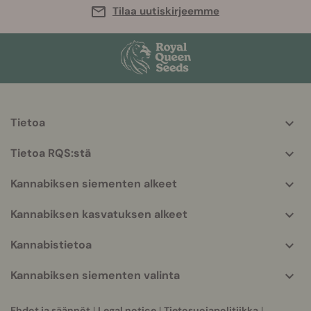
Tilaa uutiskirjeemme
Tietoa
More
helpful
Tietoa RQS:stä
info
Kannabiksen siementen alkeet
Kannabiksen kasvatuksen alkeet
Kannabistietoa
Kannabiksen siementen valinta
Ehdot ja säännöt
|
Legal notice
|
Tietosuojapolitiikka
|