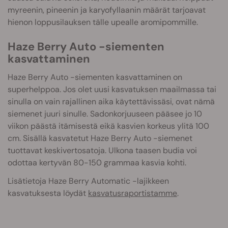
myreenin, pineenin ja karyofyllaanin määrät tarjoavat
hienon loppusilauksen tälle upealle aromipommille.
Haze Berry Auto -siementen
kasvattaminen
Haze Berry Auto -siementen kasvattaminen on
superhelppoa. J
os olet uusi kasvatuksen maailmassa tai
sinulla on vain rajallinen aika käytettävissäsi, ovat nämä
siemenet juuri sinulle. Sadonkorjuuseen pääsee jo 10
viikon päästä itämisestä eikä kasvien korkeus ylitä 100
cm. Sisällä kasvatetut Haze Berry Auto -siemenet
tuottavat keskivertosatoja. Ulkona taasen budia voi
odottaa kertyvän 80-150 grammaa kasvia kohti.
Lisätietoja Haze Berry Automatic -lajikkeen
kasvatuksesta löydät
kasvatusraportistamme
.