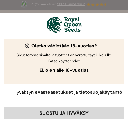
4.7/5 perustuen
58690 arvosteluun
🎁
3 White Widow Auto mag
INGYEN az
első 100 számára, aki használja az
AUGUST26 🌿
Oletko vähintään 18-vuotias?
-50%
Sivustomme sisältö ja tuotteet on varattu täysi-ikäisille.
Katso käyttöehdot.
Ei, olen alle 18-vuotias
Hyväksyn
evästeasetukset
ja
tietosuojakäytäntö
SUOSTU JA HYVÄKSY