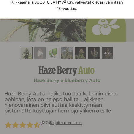
Klikkaamalla SUOSTU JA HYVÄKSY, vahvistat olevasi vähintään
18-vuotias.
+ 4
Haze Berry
Auto
Haze Berry x Blueberry Auto
Haze Berry Auto -lajike tuottaa kofeiinimaisen
pöhinän, jota on helppo hallita. Lajikkeen
hienovarainen pilvi auttaa keskittymään
pistämättä käyttäjän hermoja ylikierroksille
(180)
Kirjoita arvostelu