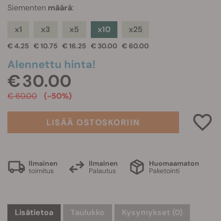
Siementen
määrä
:
x1
x3
x5
x10
x25
€ 4.25
€ 10.75
€ 16.25
€ 30.00
€ 60.00
Alennettu hinta!
€ 30.00
€ 60.00
(-50%)
LISÄÄ OSTOSKORIIN
Ilmainen
Ilmainen
Huomaamaton
toimitus
Palautus
Paketointi
Lisätietoa
Taulukko
Kysymykset
(0)