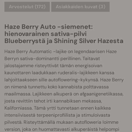
Arvostelut (172)
Asiakkaiden kuvat (3)
Haze Berry Auto -siemenet:
hienovarainen sativa-pilvi
Blueberrystä ja Shining Silver Hazesta
Haze Berry Automatic -lajike on legendaarisen Haze
Berryn sativa-dominantti perillinen. Taitavat
jalostajamme risteyttivät tämän energisoivan
kaunottaren laadukkaan ruderalis-lajikkeen kanssa
lahjoittaakseen sille autoflowering-kykynsä. Haze Berry
on nimenä tunnettu koko kannabista polttavassa
maailmassa. Lajikkeen alkuperä on afgaanigenetiikassa,
josta revittiin tehot irti kannabiksen mekassa,
Kaliforniassa. Tämä yrtti tunnetaan ennen kaikkea
intensiivisestä terpeeniprofiilista ja stimuloivasta
pilvestä. Risteyttämällä mukaan autofloweria loimme
version, joka on huomattavasti alkuperäistä helpompi