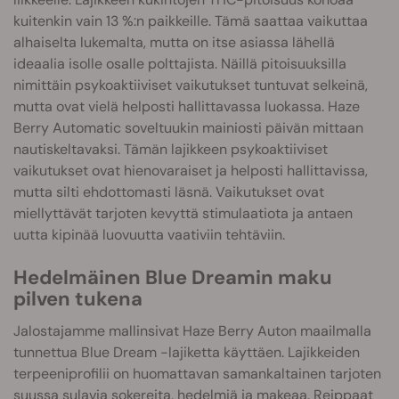
kuitenkin vain 13 %:n paikkeille. Tämä saattaa vaikuttaa
alhaiselta lukemalta, mutta on itse asiassa lähellä
ideaalia isolle osalle polttajista. Näillä pitoisuuksilla
nimittäin psykoaktiiviset vaikutukset tuntuvat selkeinä,
mutta ovat vielä helposti hallittavassa luokassa. Haze
Berry Automatic soveltuukin mainiosti päivän mittaan
nautiskeltavaksi. Tämän lajikkeen psykoaktiiviset
vaikutukset ovat hienovaraiset ja helposti hallittavissa,
mutta silti ehdottomasti läsnä. Vaikutukset ovat
miellyttävät tarjoten kevyttä stimulaatiota ja antaen
uutta kipinää luovuutta vaativiin tehtäviin.
Hedelmäinen Blue Dreamin maku
pilven tukena
Jalostajamme mallinsivat Haze Berry Auton maailmalla
tunnettua Blue Dream -lajiketta käyttäen. Lajikkeiden
terpeeniprofilii on huomattavan samankaltainen tarjoten
suussa sulavia sokereita, hedelmiä ja makeaa. Reippaat