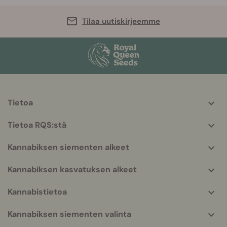
Tilaa uutiskirjeemme
Tietoa
More
helpful
Tietoa RQS:stä
info
Kannabiksen siementen alkeet
Kannabiksen kasvatuksen alkeet
Kannabistietoa
Kannabiksen siementen valinta