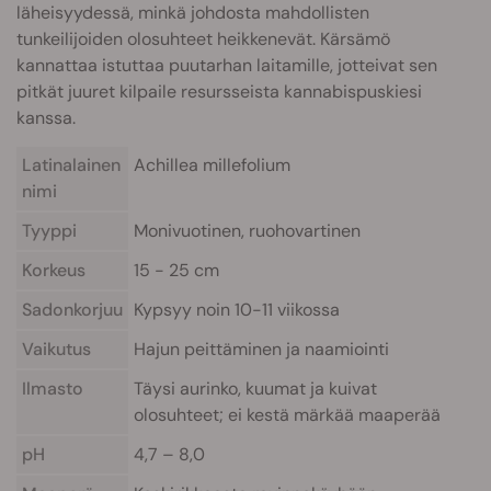
läheisyydessä, minkä johdosta mahdollisten
tunkeilijoiden olosuhteet heikkenevät. Kärsämö
kannattaa istuttaa puutarhan laitamille, jotteivat sen
pitkät juuret kilpaile resursseista kannabispuskiesi
kanssa.
Latinalainen
Achillea millefolium
nimi
Tyyppi
Monivuotinen, ruohovartinen
Korkeus
15 - 25 cm
Sadonkorjuu
Kypsyy noin 10-11 viikossa
Vaikutus
Hajun peittäminen ja naamiointi
Ilmasto
Täysi aurinko, kuumat ja kuivat
olosuhteet; ei kestä märkää maaperää
pH
4,7 – 8,0