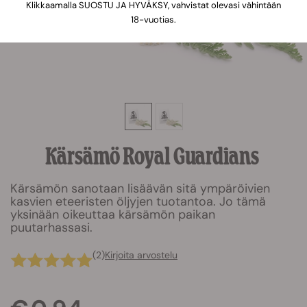
Klikkaamalla SUOSTU JA HYVÄKSY, vahvistat olevasi vähintään
18-vuotias.
Kärsämö Royal Guardians
Kärsämön sanotaan lisäävän sitä ympäröivien
kasvien eteeristen öljyjen tuotantoa. Jo tämä
yksinään oikeuttaa kärsämön paikan
puutarhassasi.
(2)
Kirjoita arvostelu