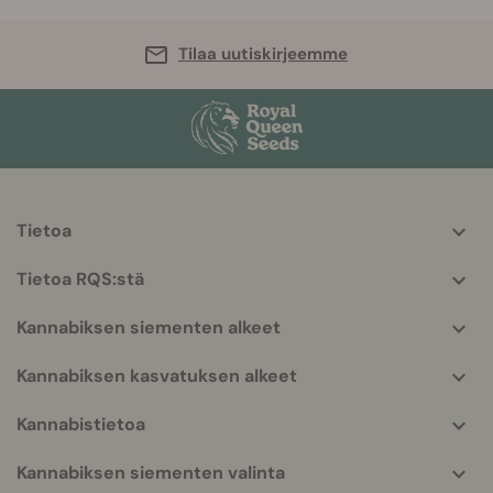
Tilaa uutiskirjeemme
Tietoa
More
helpful
Tietoa RQS:stä
info
Kannabiksen siementen alkeet
Kannabiksen kasvatuksen alkeet
Kannabistietoa
Kannabiksen siementen valinta