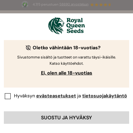
4.7/5 perustuen
58690 arvosteluun
🎁
3 White Widow Auto mag
INGYEN az
első 100 számára, aki használja az
AUGUST26 🌿
Oletko vähintään 18-vuotias?
Sivustomme sisältö ja tuotteet on varattu täysi-ikäisille.
Katso käyttöehdot.
Ei, olen alle 18-vuotias
Hyväksyn
evästeasetukset
ja
tietosuojakäytäntö
SUOSTU JA HYVÄKSY