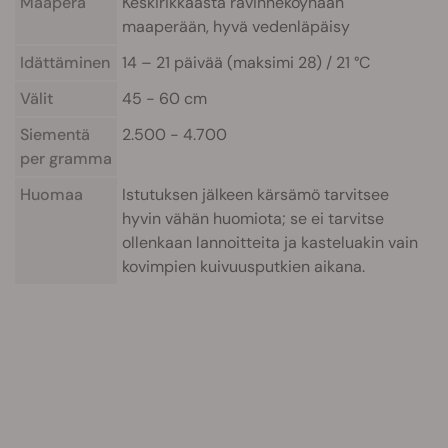
Maaperä
Keskirikkaasta ravinneköyhään
maaperään, hyvä vedenläpäisy
Idättäminen
14 – 21 päivää (maksimi 28) / 21 °C
Välit
45 - 60 cm
Siementä
2.500 - 4.700
per gramma
Huomaa
Istutuksen jälkeen kärsämö tarvitsee
hyvin vähän huomiota; se ei tarvitse
ollenkaan lannoitteita ja kasteluakin vain
kovimpien kuivuusputkien aikana.