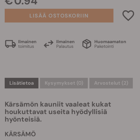
€ 0.94
LISÄÄ OSTOSKORIIN
Ilmainen
Ilmainen
Huomaamaton
toimitus
Palautus
Paketointi
Lisätietoa
Kysymykset
(0)
Arvostelut (2)
Kärsämön kauniit vaaleat kukat
houkuttavat useita hyödyllisiä
hyönteisiä.
KÄRSÄMÖ