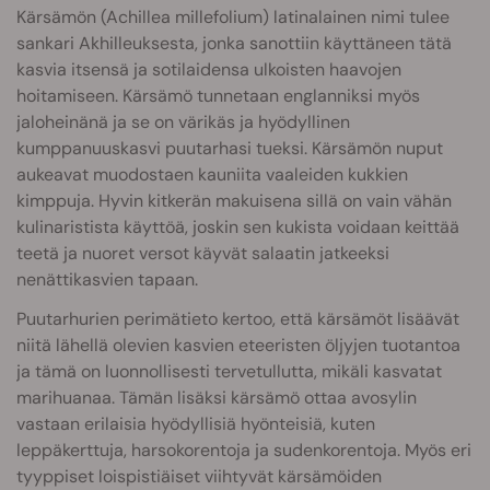
Kärsämön (Achillea millefolium) latinalainen nimi tulee
sankari Akhilleuksesta, jonka sanottiin käyttäneen tätä
kasvia itsensä ja sotilaidensa ulkoisten haavojen
hoitamiseen. Kärsämö tunnetaan englanniksi myös
jaloheinänä ja se on värikäs ja hyödyllinen
kumppanuuskasvi puutarhasi tueksi. Kärsämön nuput
aukeavat muodostaen kauniita vaaleiden kukkien
kimppuja. Hyvin kitkerän makuisena sillä on vain vähän
kulinaristista käyttöä, joskin sen kukista voidaan keittää
teetä ja nuoret versot käyvät salaatin jatkeeksi
nenättikasvien tapaan.
Puutarhurien perimätieto kertoo, että kärsämöt lisäävät
niitä lähellä olevien kasvien eteeristen öljyjen tuotantoa
ja tämä on luonnollisesti tervetullutta, mikäli kasvatat
marihuanaa. Tämän lisäksi kärsämö ottaa avosylin
vastaan erilaisia hyödyllisiä hyönteisiä, kuten
leppäkerttuja, harsokorentoja ja sudenkorentoja. Myös eri
tyyppiset loispistiäiset viihtyvät kärsämöiden