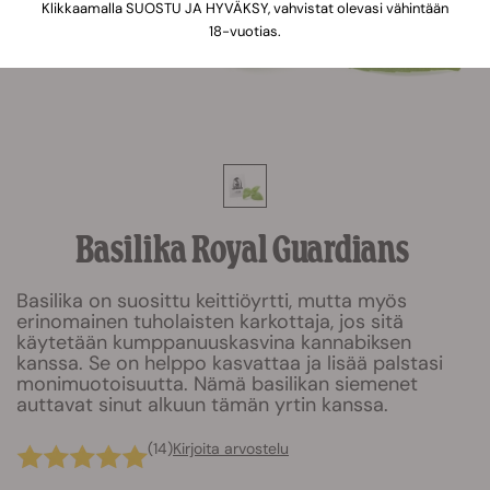
Klikkaamalla SUOSTU JA HYVÄKSY, vahvistat olevasi vähintään
18-vuotias.
Basilika Royal Guardians
Basilika on suosittu keittiöyrtti, mutta myös
erinomainen tuholaisten karkottaja, jos sitä
käytetään kumppanuuskasvina kannabiksen
kanssa. Se on helppo kasvattaa ja lisää palstasi
monimuotoisuutta. Nämä basilikan siemenet
auttavat sinut alkuun tämän yrtin kanssa.
(14)
Kirjoita arvostelu