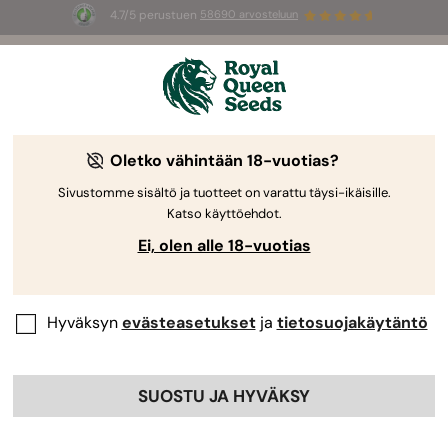
4.7/5 perustuen
58690 arvosteluun
🎁
3 White Widow Auto mag
INGYEN az
első 100 számára, aki használja az
AUGUST26 🌿
Oletko vähintään 18-vuotias?
Sivustomme sisältö ja tuotteet on varattu täysi-ikäisille.
Katso käyttöehdot.
Ei, olen alle 18-vuotias
Hyväksyn
evästeasetukset
ja
tietosuojakäytäntö
SUOSTU JA HYVÄKSY