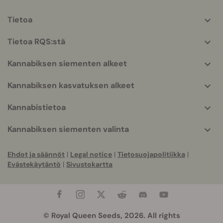
Tietoa
More
helpful
Tietoa RQS:stä
info
Kannabiksen siementen alkeet
Kannabiksen kasvatuksen alkeet
Kannabistietoa
Kannabiksen siementen valinta
Ehdot ja säännöt
|
Legal notice
|
Tietosuojapolitiikka
|
Evästekäytäntö
|
Sivustokartta
© Royal Queen Seeds, 2026. All rights