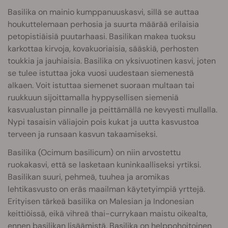
Basilika on mainio kumppanuuskasvi, sillä se auttaa
houkuttelemaan perhosia ja suurta määrää erilaisia
petopistiäisiä puutarhaasi. Basilikan makea tuoksu
karkottaa kirvoja, kovakuoriaisia, sääskiä, perhosten
toukkia ja jauhiaisia. Basilika on yksivuotinen kasvi, joten
se tulee istuttaa joka vuosi uudestaan siemenestä
alkaen. Voit istuttaa siemenet suoraan multaan tai
ruukkuun sijoittamalla hyppysellisen siemeniä
kasvualustan pinnalle ja peittämällä ne kevyesti mullalla.
Nypi tasaisin väliajoin pois kukat ja uutta kasvustoa
terveen ja runsaan kasvun takaamiseksi.
Basilika (Ocimum basilicum) on niin arvostettu
ruokakasvi, että se lasketaan kuninkaalliseksi yrtiksi.
Basilikan suuri, pehmeä, tuuhea ja aromikas
lehtikasvusto on eräs maailman käytetyimpiä yrttejä.
Erityisen tärkeä basilika on Malesian ja Indonesian
keittiöissä, eikä vihreä thai-currykaan maistu oikealta,
ennen basilikan lisäämistä. Basilika on helppohoitoinen