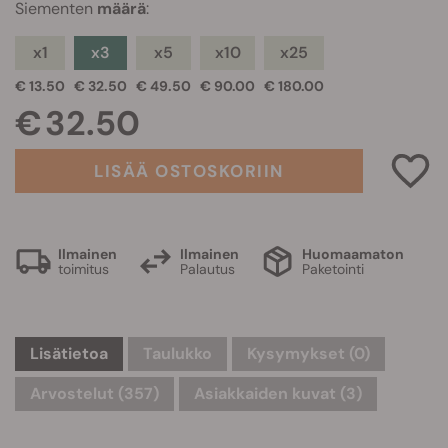
Siementen
määrä
:
x1
x3
x5
x10
x25
€ 13.50
€ 32.50
€ 49.50
€ 90.00
€ 180.00
€ 32.50
LISÄÄ OSTOSKORIIN
Ilmainen
Ilmainen
Huomaamaton
toimitus
Palautus
Paketointi
Lisätietoa
Taulukko
Kysymykset
(0)
Arvostelut (357)
Asiakkaiden kuvat (3)