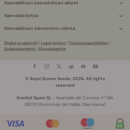
Kannabiksen kasvatuksen alkeet
Kannabistietoa
Kannabiksen siementen valinta
Ehdot ja säännöt
|
Legal notice
|
Tietosuojapolitiikka
|
Evästekäytäntö
|
Sivustokartta
© Royal Queen Seeds, 2026. All rights
reserved
Snorkel Spain SL
- Apartado de Correos nº 146,
08170 Montornès del Vallès (Barcelona)