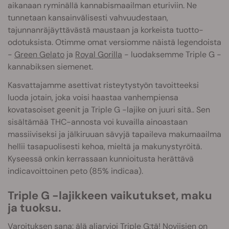
aikanaan ryminällä kannabismaailman eturiviin. Ne
tunnetaan kansainvälisesti vahvuudestaan,
tajunnanräjäyttävästä maustaan ja korkeista tuotto-
odotuksista. Otimme omat versiomme näistä legendoista
-
Green Gelato
ja
Royal Gorilla
- luodaksemme Triple G -
kannabiksen siemenet.
Kasvattajamme asettivat risteytystyön tavoitteeksi
luoda jotain, joka voisi haastaa vanhempiensa
kovatasoiset geenit ja Triple G -lajike on juuri sitä.. Sen
sisältämää THC-annosta voi kuvailla ainoastaan
massiiviseksi ja jälkiruuan sävyjä tapaileva makumaailma
hellii tasapuolisesti kehoa, mieltä ja makunystyröitä.
Kyseessä onkin kerrassaan kunnioitusta herättävä
indicavoittoinen peto (85% indicaa).
Triple G -lajikkeen vaikutukset, maku
ja tuoksu.
Varoituksen sana: älä aliarvioi Triple G:tä! Noviisien on