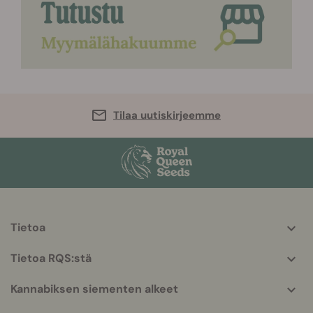
Tilaa uutiskirjeemme
Tietoa
More
helpful
Tietoa RQS:stä
info
Kannabiksen siementen alkeet