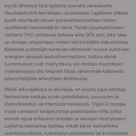
syytä lähestyä tätä lajiketta suurella varauksella.
Nautiskele hitti kerrallaan, varovaisesti. Lajikkeen uhkeat
budit näyttävät olevan purskahtamaisillaan niiden
sisältämän hartsimäärän takia. Tämän psykoaktiivisen
nektarin THC-pitoisuus kohoaa aina 26% asti, joka taas
on omiaan ampumaan mielen kiertoradalle sekunneissa.
Kokeneet polttelijat tuntevat välittömät nousut euforisen
energian iskiessä keskushermostoon. Vaikka nämä
tuntemukset ovat miellyttäviä, voi olotilan muutoksen
intensiivisyys olla helposti liikaa vähemmän kokeneille
pössyttelijöille aiheuttaen ahdistusta.
Mikäli alkuräjähdys ei ole liikaa, on sinulla lupa odottaa
fantastista matkaa syvän pohdiskelun, luovuuden ja
itsetutkistelun värittämissä merkeissä. Triple G tarjoaa
myös runsaasti terapeuttista potentiaalia niille, jotka
etsivät apua erilaisten oireiden ja vaivojen lievitykseen.
Lajiketta kannattaa koittaa, mikäli kärsii esimerkiksi
unettomuudesta, ruokahalun puutteesta tai kroonisesta