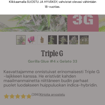
Klikkaamalla SUOSTU JA HYVÄKSY, vahvistat olevasi vähintään
18-vuotias.
+ 3
Triple G
Gorilla Glue #4 x Gelato 33
Kasvattajamme onnistuivat erinomaisesti Triple G
-lajikkeen kanssa. He eristivät kahden
maailmanmainetta niittäneen budin parhaat
puolet luodakseen huippuluokan indica-hybridin.
(396)
Kirjoita arvostelu