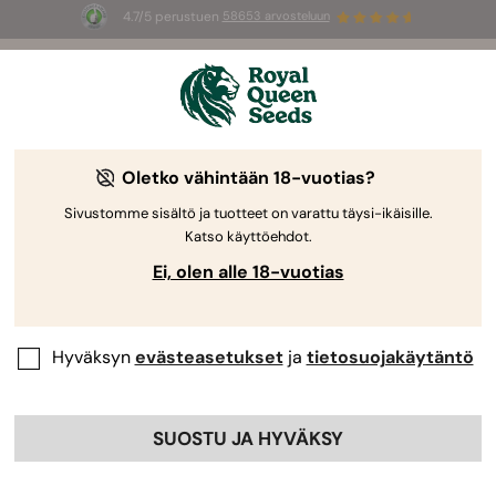
4.7/5 perustuen
58653 arvosteluun
☀️
Summer Sales
: jopa –50 %
valikoiduista tuotteista! ⏤
Osta nyt
🛍️
Oletko vähintään 18-vuotias?
Sivustomme sisältö ja tuotteet on varattu täysi-ikäisille.
Katso käyttöehdot.
Ei, olen alle 18-vuotias
Hyväksyn
evästeasetukset
ja
tietosuojakäytäntö
SUOSTU JA HYVÄKSY