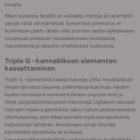
kivusta.
Maun puolesta tarjolla on suklaata, marjoja ja karamellin
sävyjä näitä värittämässä. Sensorinen pommitus ei
kuitenkaan pääty tähän, sillä aromien osalta lajikkeeseen
tutustuvat pääsevät nautiskelemaan multaisista,
mausteisista ja dieseliin vivahtavista tuoksuista.
Triple G -kannabiksen siementen
kasvattaminen
Triple G -siemenistä kasvaa kasveja, jotka muodostavat
tiheän latvuston kapeita, piikkimäisiä kukintoja. Näiden
budien koristeena toimivat kirkkaan oranssit emit ja
tiheä, psykoaktiivinen peite trikromeja. Lajikkeen vahvasti
indicaan nojaava genetiikka näkyy kasvin puskamaisessa
ulkomuodossa, joka tekee samalla myös kasvatuksesta
helpomman tehtävän. Kasvattajat voivat käyttää
esimerkiksi latvomista tai erilaisia
kasvunmuokkaustekniikoita maksimaalisen budimäärän