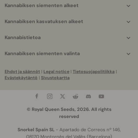
Kannabiksen siementen alkeet
Kannabiksen kasvatuksen alkeet
Kannabistietoa
Kannabiksen siementen valinta
Ehdot ja säännöt
|
Legal notice
|
Tietosuojapolitiikka
|
Evästekäytäntö
|
Sivustokartta
© Royal Queen Seeds, 2026. All rights
reserved
Snorkel Spain SL
- Apartado de Correos nº 146,
08170 Montornès del Vallès (Barcelona)