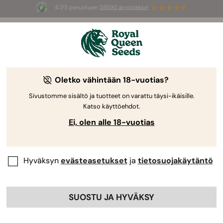
4.7/5 perustuen
58690 arvosteluun
Uutuuksia
Oletko vähintään 18-vuotias?
Explore the latest products from RQS
Sivustomme sisältö ja tuotteet on varattu täysi-ikäisille.
Kaikki
Feminisoidut
Katso käyttöehdot.
Ei, olen alle 18-vuotias
Hyväksyn
evästeasetukset
ja
tietosuojakäytäntö
SUOSTU JA HYVÄKSY