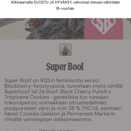
Klikkaamalla SUOSTU JA HYVÄKSY, vahvistat olevasi vähintään
18-vuotias.
Super Boof
Super Boof on RQS:n feminisoitu versio
Blockberry-fenotyypistä, tunnetaan myös nimillä
Superboof tai Ze Boof. Black Cherry Punch x
Tropicana Cookies -genetiikka tuo runsaan
trikomipeiton, voimakkaan sitrushedelmän,
purppuraisen värin ja noin 28 % THC:tä, asettaen
hänet Cookies Gelaton ja Permanent Markerin
rinnalle vahvimpaan valikoimaamme.