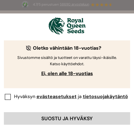
4.7/5 perustuen
58690 arvosteluun
🎁
3 White Widow Auto mag
INGYEN az
első 100 számára, aki használja az
AUGUST26 🌿
Oletko vähintään 18-vuotias?
Sivustomme sisältö ja tuotteet on varattu täysi-ikäisille.
Katso käyttöehdot.
Ei, olen alle 18-vuotias
Hyväksyn
evästeasetukset
ja
tietosuojakäytäntö
SUOSTU JA HYVÄKSY