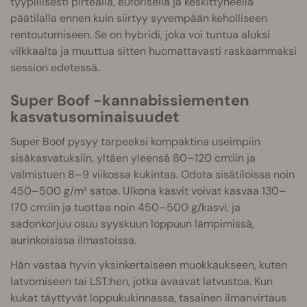
tyypillisesti pirteällä, euforisella ja keskittyneellä
päätilalla ennen kuin siirtyy syvempään keholliseen
rentoutumiseen. Se on hybridi, joka voi tuntua aluksi
vilkkaalta ja muuttua sitten huomattavasti raskaammaksi
session edetessä.
Super Boof -kannabissiementen
kasvatusominaisuudet
Super Boof pysyy tarpeeksi kompaktina useimpiin
sisäkasvatuksiin, yltäen yleensä 80–120 cm:iin ja
valmistuen 8–9 viikossa kukintaa. Odota sisätiloissa noin
450–500 g/m² satoa. Ulkona kasvit voivat kasvaa 130–
170 cm:iin ja tuottaa noin 450–500 g/kasvi, ja
sadonkorjuu osuu syyskuun loppuun lämpimissä,
aurinkoisissa ilmastoissa.
Hän vastaa hyvin yksinkertaiseen muokkaukseen, kuten
latvomiseen tai LST:hen, jotka avaavat latvustoa. Kun
kukat täyttyvät loppukukinnassa, tasainen ilmanvirtaus