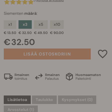
(1)
Kirjoita arvostelu
Siementen
määrä
:
x1
x3
x5
x10
€ 13.50
€ 32.50
€ 49.50
€ 90.00
€ 32.50
LISÄÄ OSTOSKORIIN
Ilmainen
Ilmainen
Huomaamaton
toimitus
Palautus
Paketointi
Lisätietoa
Taulukko
Kysymykset
(0)
Arvostelut (1)