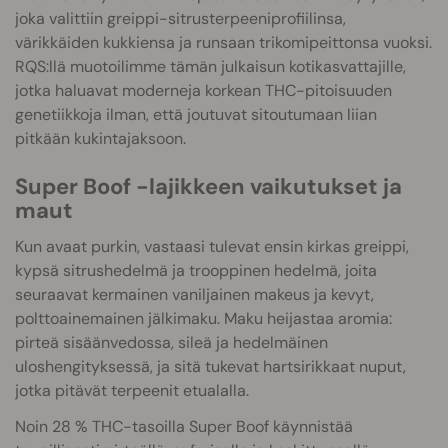
joka valittiin greippi-sitrusterpeeniprofiilinsa,
värikkäiden kukkiensa ja runsaan trikomipeittonsa vuoksi.
RQS:llä muotoilimme tämän julkaisun kotikasvattajille,
jotka haluavat moderneja korkean THC-pitoisuuden
genetiikkoja ilman, että joutuvat sitoutumaan liian
pitkään kukintajaksoon.
Super Boof -lajikkeen vaikutukset ja
maut
Kun avaat purkin, vastaasi tulevat ensin kirkas greippi,
kypsä sitrushedelmä ja trooppinen hedelmä, joita
seuraavat kermainen vaniljainen makeus ja kevyt,
polttoainemainen jälkimaku. Maku heijastaa aromia:
pirteä sisäänvedossa, sileä ja hedelmäinen
uloshengityksessä, ja sitä tukevat hartsirikkaat nuput,
jotka pitävät terpeenit etualalla.
Noin 28 % THC-tasoilla Super Boof käynnistää