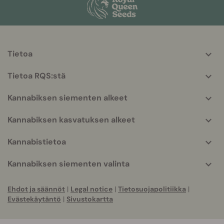
Tietoa
More
helpful
Tietoa RQS:stä
info
Kannabiksen siementen alkeet
Kannabiksen kasvatuksen alkeet
Kannabistietoa
Kannabiksen siementen valinta
Ehdot ja säännöt
|
Legal notice
|
Tietosuojapolitiikka
|
Evästekäytäntö
|
Sivustokartta