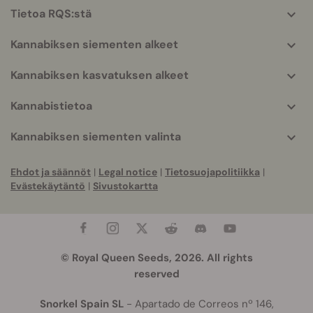
helpful
Tietoa RQS:stä
info
Kannabiksen siementen alkeet
Kannabiksen kasvatuksen alkeet
Kannabistietoa
Kannabiksen siementen valinta
Ehdot ja säännöt
|
Legal notice
|
Tietosuojapolitiikka
|
Evästekäytäntö
|
Sivustokartta
© Royal Queen Seeds, 2026. All rights
reserved
Snorkel Spain SL
- Apartado de Correos nº 146,