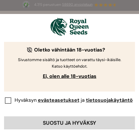
4.7/5 perustuen
58690 arvosteluun
🎁
3 White Widow Auto mag
INGYEN az
első 100 számára, aki használja az
AUGUST26 🌿
Oletko vähintään 18-vuotias?
Sivustomme sisältö ja tuotteet on varattu täysi-ikäisille.
Katso käyttöehdot.
Ei, olen alle 18-vuotias
Hyväksyn
evästeasetukset
ja
tietosuojakäytäntö
SUOSTU JA HYVÄKSY