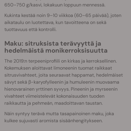
650–750 g/kasvi, lokakuun loppuun mennessä.
Kukinta kestää noin 9–10 viikkoa (60–65 päivää), joten
aikataulu on luotettava, kun tavoitteena on sekä
tuottavuus että kontrolli.
Maku: sitruksista terävyyttä ja
hedelmäistä monikerroksisuutta
The 2019:n terpeeniprofiili on kirkas ja kerroksellinen.
Kokemuksen aloittavat limoneenin tuomat raikkaat
sitrusvivahteet, joita seuraavat happamat, hedelmäiset
sävyt sekä β-karyofylleenin ja humuleenin muovaama
hienovarainen yrttinen syvyys. Pineenin ja myrseenin
vivahteet viimeistelevät kokonaisuuden tuoden
raikkautta ja pehmeän, maadoittavan taustan.
Näin syntyy terävä mutta tasapainoinen maku, joka
kulkee sujuvasti aromista sisäänhengitykseen.