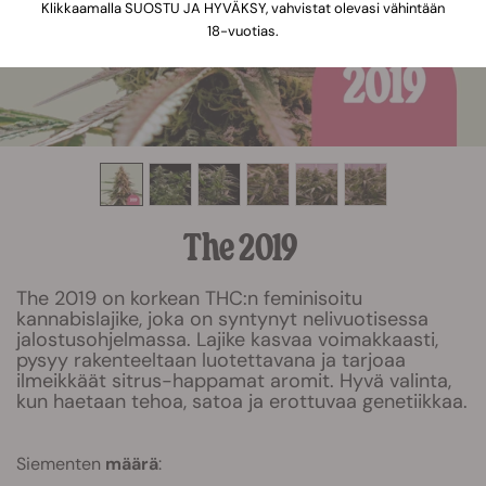
Klikkaamalla SUOSTU JA HYVÄKSY, vahvistat olevasi vähintään
18-vuotias.
The 2019
The 2019 on korkean THC:n feminisoitu
kannabislajike, joka on syntynyt nelivuotisessa
jalostusohjelmassa. Lajike kasvaa voimakkaasti,
pysyy rakenteeltaan luotettavana ja tarjoaa
ilmeikkäät sitrus-happamat aromit. Hyvä valinta,
kun haetaan tehoa, satoa ja erottuvaa genetiikkaa.
Siementen
määrä
: