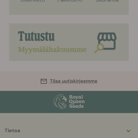
Tilaa uutiskirjeemme
Tietoa
More