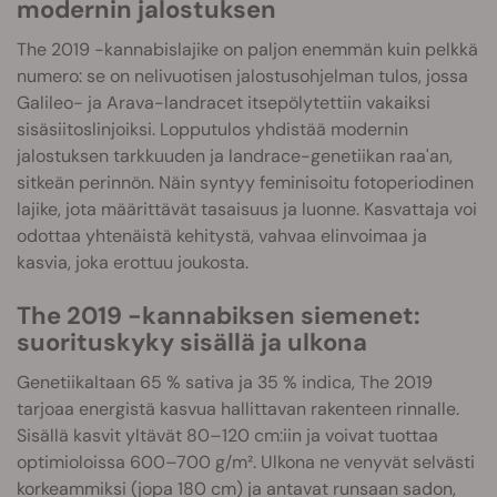
modernin jalostuksen
The 2019 -kannabislajike on paljon enemmän kuin pelkkä
numero: se on nelivuotisen jalostusohjelman tulos, jossa
Galileo- ja Arava-landracet itsepölytettiin vakaiksi
sisäsiitoslinjoiksi. Lopputulos yhdistää modernin
jalostuksen tarkkuuden ja landrace-genetiikan raa'an,
sitkeän perinnön. Näin syntyy feminisoitu fotoperiodinen
lajike, jota määrittävät tasaisuus ja luonne. Kasvattaja voi
odottaa yhtenäistä kehitystä, vahvaa elinvoimaa ja
kasvia, joka erottuu joukosta.
The 2019 -kannabiksen siemenet:
suorituskyky sisällä ja ulkona
Genetiikaltaan 65 % sativa ja 35 % indica, The 2019
tarjoaa energistä kasvua hallittavan rakenteen rinnalle.
Sisällä kasvit yltävät 80–120 cm:iin ja voivat tuottaa
optimioloissa 600–700 g/m². Ulkona ne venyvät selvästi
korkeammiksi (jopa 180 cm) ja antavat runsaan sadon,