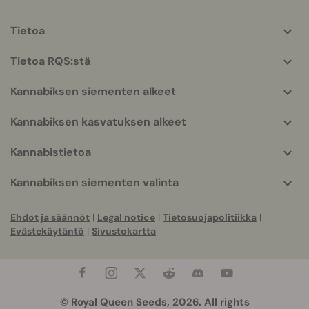
Tietoa
More
helpful
Tietoa RQS:stä
info
Kannabiksen siementen alkeet
Kannabiksen kasvatuksen alkeet
Kannabistietoa
Kannabiksen siementen valinta
Ehdot ja säännöt
|
Legal notice
|
Tietosuojapolitiikka
|
Evästekäytäntö
|
Sivustokartta
© Royal Queen Seeds, 2026. All rights