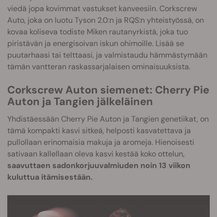
viedä jopa kovimmat vastukset kanveesiin. Corkscrew
Auto, joka on luotu Tyson 2.0:n ja RQS:n yhteistyössä, on
kovaa koliseva todiste Miken rautanyrkistä, joka tuo
piristävän ja energisoivan iskun ohimoille. Lisää se
puutarhaasi tai telttaasi, ja valmistaudu hämmästymään
tämän vantteran raskassarjalaisen ominaisuuksista.
Corkscrew Auton siemenet: Cherry Pie
Auton ja Tangien jälkeläinen
Yhdistäessään Cherry Pie Auton ja Tangien genetiikat, on
tämä kompakti kasvi sitkeä, helposti kasvatettava ja
pullollaan erinomaisia makuja ja aromeja. Hienoisesti
sativaan kallellaan oleva kasvi kestää koko ottelun,
saavuttaen sadonkorjuuvalmiuden noin 13 viikon
kuluttua itämisestään.