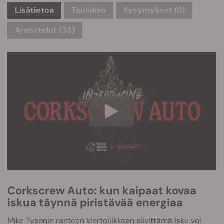
Lisätietoa
Taulukko
Kysymykset
(0)
Arvostelut (33)
Corkscrew Auto: kun kaipaat kovaa
iskua täynnä piristävää energiaa
Mike Tysonin ranteen kiertoliikkeen siivittämä isku voi