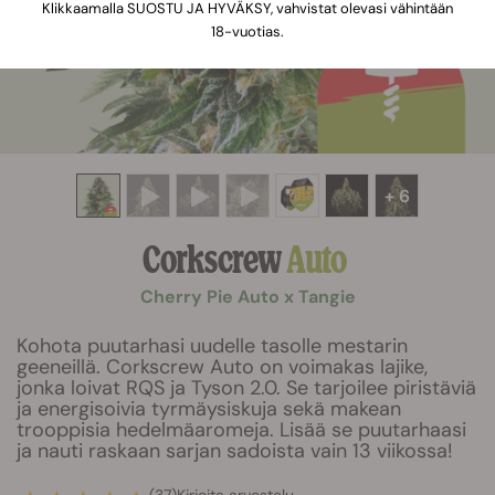
Klikkaamalla SUOSTU JA HYVÄKSY, vahvistat olevasi vähintään
18-vuotias.
+ 6
Corkscrew
Auto
Cherry Pie Auto x Tangie
Kohota puutarhasi uudelle tasolle mestarin
geeneillä. Corkscrew Auto on voimakas lajike,
jonka loivat RQS ja Tyson 2.0. Se tarjoilee piristäviä
ja energisoivia tyrmäysiskuja sekä makean
trooppisia hedelmäaromeja. Lisää se puutarhaasi
ja nauti raskaan sarjan sadoista vain 13 viikossa!