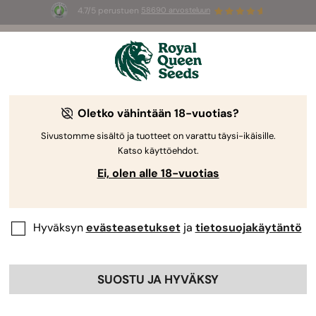
4.7/5 perustuen
58690 arvosteluun
🎁
3 White Widow Auto mag
INGYEN az
első 100 számára, aki használja az
AUGUST26 🌿
Oletko vähintään 18-vuotias?
-25%
Sivustomme sisältö ja tuotteet on varattu täysi-ikäisille.
Katso käyttöehdot.
Ei, olen alle 18-vuotias
Hyväksyn
evästeasetukset
ja
tietosuojakäytäntö
SUOSTU JA HYVÄKSY