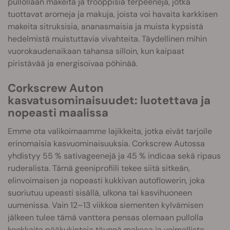
pullollaan makeita ja trooppisia terpeenejä, jotka
tuottavat aromeja ja makuja, joista voi havaita karkkisen
makeita sitruksisia, ananasmaisia ja muista kypsistä
hedelmistä muistuttavia vivahteita. Täydellinen mihin
vuorokaudenaikaan tahansa silloin, kun kaipaat
piristävää ja energisoivaa pöhinää.
Corkscrew Auton
kasvatusominaisuudet: luotettava ja
nopeasti maalissa
Emme ota valikoimaamme lajikkeita, jotka eivät tarjoile
erinomaisia kasvuominaisuuksia. Corkscrew Autossa
yhdistyy 55 % sativageenejä ja 45 % indicaa sekä ripaus
ruderalista. Tämä geeniprofiili tekee siitä sitkeän,
elinvoimaisen ja nopeasti kukkivan autoflowerin, joka
suoriutuu upeasti sisällä, ulkona tai kasvihuoneen
uumenissa. Vain 12–13 viikkoa siementen kylvämisen
jälkeen tulee tämä vanttera pensas olemaan pullolla
kookkaita pääkukintoja täynnä makeaa ja voimallista