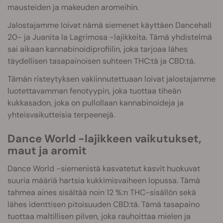
mausteiden ja makeuden aromeihin.
Jalostajamme loivat nämä siemenet käyttäen Dancehall
20- ja Juanita la Lagrimosa -lajikkeita. Tämä yhdistelmä
sai aikaan kannabinoidiprofiilin, joka tarjoaa lähes
täydellisen tasapainoisen suhteen THC:tä ja CBD:tä.
Tämän risteytyksen vakiinnutettuaan loivat jalostajamme
luotettavamman fenotyypin, joka tuottaa tiheän
kukkasadon, joka on pullollaan kannabinoideja ja
yhteisvaikutteisia terpeenejä.
Dance World -lajikkeen vaikutukset,
maut ja aromit
Dance World -siemenistä kasvatetut kasvit huokuvat
suuria määriä hartsia kukkimisvaiheen lopussa. Tämä
tahmea aines sisältää noin 12 %:n THC-sisällön sekä
lähes identtisen pitoisuuden CBD:tä. Tämä tasapaino
tuottaa maltillisen pilven, joka rauhoittaa mielen ja