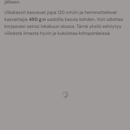
jälkeen.
Ulkokasvit kasvavat jopa 120 cm:iin ja hemmottelevat
kasvattajia
450 g:n
sadoilla kasvia kohden. Voit odottaa
korjaavasi satosi lokakuun alussa. Tämä yksilö selviytyy
viileästä ilmasta hyvin ja kukoistaa kohopenkeissä.