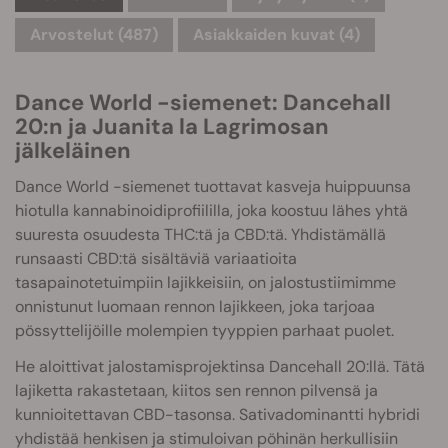
Arvostelut (487)
Asiakkaiden kuvat (4)
Dance World -siemenet: Dancehall
20:n ja Juanita la Lagrimosan
jälkeläinen
Dance World -siemenet tuottavat kasveja huippuunsa
hiotulla kannabinoidiprofiililla, joka koostuu lähes yhtä
suuresta osuudesta THC:tä ja CBD:tä. Yhdistämällä
runsaasti CBD:tä sisältäviä variaatioita
tasapainotetuimpiin lajikkeisiin, on jalostustiimimme
onnistunut luomaan rennon lajikkeen, joka tarjoaa
pössyttelijöille molempien tyyppien parhaat puolet.
He aloittivat jalostamisprojektinsa Dancehall 20:llä. Tätä
lajiketta rakastetaan, kiitos sen rennon pilvensä ja
kunnioitettavan CBD-tasonsa. Sativadominantti hybridi
yhdistää henkisen ja stimuloivan pöhinän herkullisiin