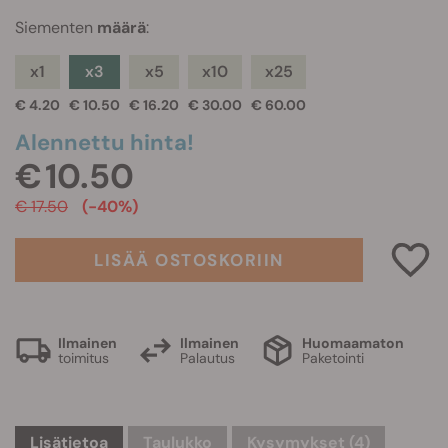
Siementen
määrä
:
x1
x3
x5
x10
x25
€ 4.20
€ 10.50
€ 16.20
€ 30.00
€ 60.00
Alennettu hinta!
€ 10.50
€ 17.50
(-40%)
LISÄÄ OSTOSKORIIN
Ilmainen
Ilmainen
Huomaamaton
toimitus
Palautus
Paketointi
Lisätietoa
Taulukko
Kysymykset
(4)