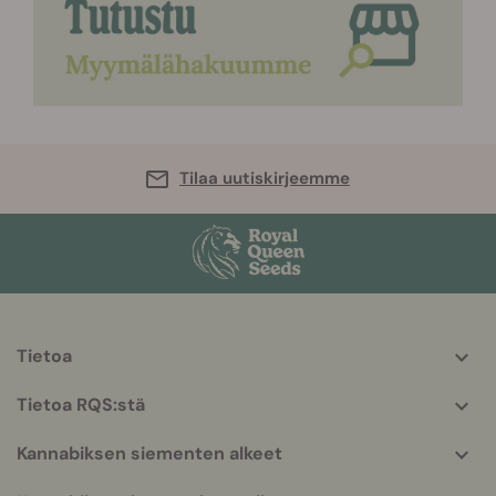
Tilaa uutiskirjeemme
Tietoa
More
helpful
Tietoa RQS:stä
info
Kannabiksen siementen alkeet