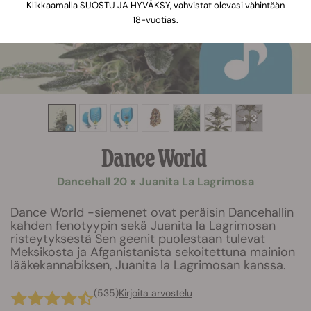
Klikkaamalla SUOSTU JA HYVÄKSY, vahvistat olevasi vähintään
18-vuotias.
+ 3
Dance World
Dancehall 20 x Juanita La Lagrimosa
Dance World -siemenet ovat peräisin Dancehallin
kahden fenotyypin sekä Juanita la Lagrimosan
risteytyksestä Sen geenit puolestaan tulevat
Meksikosta ja Afganistanista sekoitettuna mainion
lääkekannabiksen, Juanita la Lagrimosan kanssa.
(535)
Kirjoita arvostelu