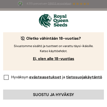
4.7/5 perustuen
58653 arvosteluun
☀️
Summer Sales
: jopa –50 %
valikoiduista tuotteista! ⏤
Osta nyt
🛍️
Oletko vähintään 18-vuotias?
-40%
Sivustomme sisältö ja tuotteet on varattu täysi-ikäisille.
Katso käyttöehdot.
Ei, olen alle 18-vuotias
Hyväksyn
evästeasetukset
ja
tietosuojakäytäntö
SUOSTU JA HYVÄKSY