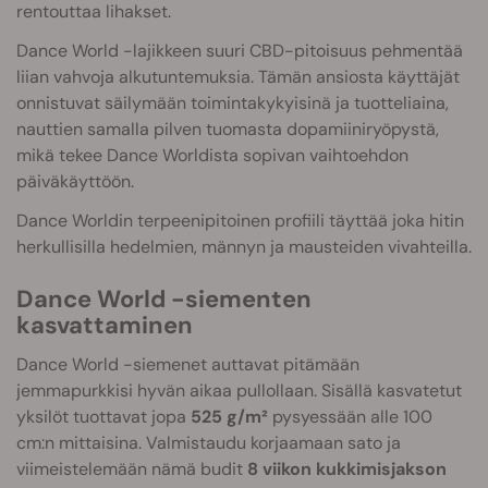
rentouttaa lihakset.
Dance World -lajikkeen suuri CBD-pitoisuus pehmentää
liian vahvoja alkutuntemuksia. Tämän ansiosta käyttäjät
onnistuvat säilymään toimintakykyisinä ja tuotteliaina,
nauttien samalla pilven tuomasta dopamiiniryöpystä,
mikä tekee Dance Worldista sopivan vaihtoehdon
päiväkäyttöön.
Dance Worldin terpeenipitoinen profiili täyttää joka hitin
herkullisilla hedelmien, männyn ja mausteiden vivahteilla.
Dance World -siementen
kasvattaminen
Dance World -siemenet auttavat pitämään
jemmapurkkisi hyvän aikaa pullollaan. Sisällä kasvatetut
yksilöt tuottavat jopa
525 g/m²
pysyessään alle 100
cm:n mittaisina. Valmistaudu korjaamaan sato ja
viimeistelemään nämä budit
8 viikon kukkimisjakson