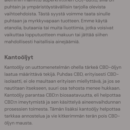
puhtain ja ympäristöystävällisin tarjolla olevista
vaihtoehdoista. Tästä syystä voimme taata sinulle
puhtaan ja myrkkyvapaan tuotteen. Emme käytä
etanolia, butaania tai muita liuottimia, jotka voisivat
vaikuttaa lopputuotteen makuun tai jättää siihen
mahdollisesti haitallisia ainejäämiä.
Kantoöljyt
Kantoöljy on uuttomenetelmän ohella tärkeä CBD-öljyn
laatua määrittävä tekijä. Puhdas CBD, erityisesti CBD-
isolaatti, ei ole maultaan erityisen miellyttävä, ja jos se
nautitaan itsekseen, suuri osa tehosta menee hukkaan.
Kantoöljy parantaa CBD:n biosaatavuutta, eli helpottaa
CBD:n imeytymistä ja sen käsittelyä aineenvaihdunnan
prosessien toimesta. Tämän lisäksi kantoöljy helpottaa
tarkkaa annostelua ja vie kitkerimmän terän pois CBD-
öljyn mausta.