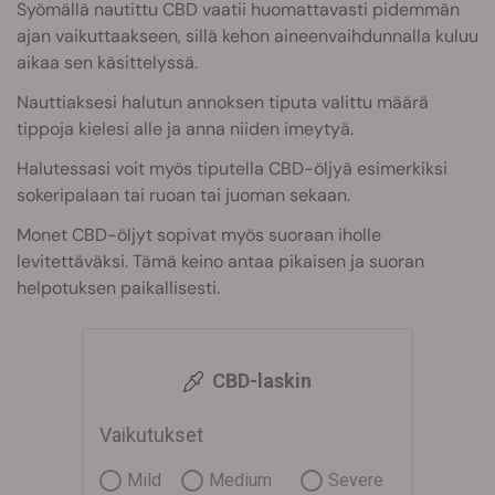
Syömällä nautittu CBD vaatii huomattavasti pidemmän
ajan vaikuttaakseen, sillä kehon aineenvaihdunnalla kuluu
aikaa sen käsittelyssä.
Nauttiaksesi halutun annoksen tiputa valittu määrä
tippoja kielesi alle ja anna niiden imeytyä.
Halutessasi voit myös tiputella CBD-öljyä esimerkiksi
sokeripalaan tai ruoan tai juoman sekaan.
Monet CBD-öljyt sopivat myös suoraan iholle
levitettäväksi. Tämä keino antaa pikaisen ja suoran
helpotuksen paikallisesti.
CBD-laskin
Vaikutukset
Mild
Medium
Severe