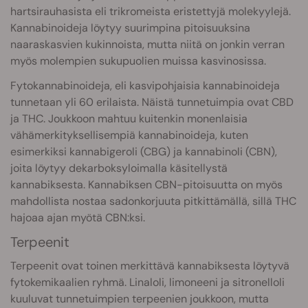
hartsirauhasista eli trikromeista eristettyjä molekyylejä.
Kannabinoideja löytyy suurimpina pitoisuuksina
naaraskasvien kukinnoista, mutta niitä on jonkin verran
myös molempien sukupuolien muissa kasvinosissa.
Fytokannabinoideja, eli kasvipohjaisia kannabinoideja
tunnetaan yli 60 erilaista. Näistä tunnetuimpia ovat CBD
ja THC. Joukkoon mahtuu kuitenkin monenlaisia
vähämerkityksellisempiä kannabinoideja, kuten
esimerkiksi kannabigeroli (CBG) ja kannabinoli (CBN),
joita löytyy dekarboksyloimalla käsitellystä
kannabiksesta. Kannabiksen CBN-pitoisuutta on myös
mahdollista nostaa sadonkorjuuta pitkittämällä, sillä THC
hajoaa ajan myötä CBN:ksi.
Terpeenit
Terpeenit ovat toinen merkittävä kannabiksesta löytyvä
fytokemikaalien ryhmä. Linaloli, limoneeni ja sitronelloli
kuuluvat tunnetuimpien terpeenien joukkoon, mutta