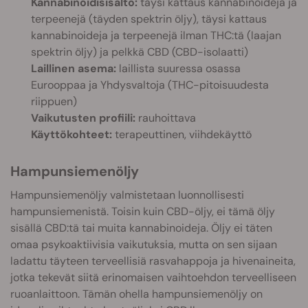
Kannabinoidisisältö:
täysi kattaus kannabinoideja ja
terpeenejä (täyden spektrin öljy), täysi kattaus
kannabinoideja ja terpeenejä ilman THC:tä (laajan
spektrin öljy) ja pelkkä CBD (CBD-isolaatti)
Laillinen asema:
laillista suuressa osassa
Eurooppaa ja Yhdysvaltoja (THC-pitoisuudesta
riippuen)
Vaikutusten profiili:
rauhoittava
Käyttökohteet:
terapeuttinen, viihdekäyttö
Hampunsiemenöljy
Hampunsiemenöljy valmistetaan luonnollisesti
hampunsiemenistä. Toisin kuin CBD-öljy, ei tämä öljy
sisällä CBD:tä tai muita kannabinoideja. Öljy ei täten
omaa psykoaktiivisia vaikutuksia, mutta on sen sijaan
ladattu täyteen terveellisiä rasvahappoja ja hivenaineita,
jotka tekevät siitä erinomaisen vaihtoehdon terveelliseen
ruoanlaittoon. Tämän ohella hampunsiemenöljy on