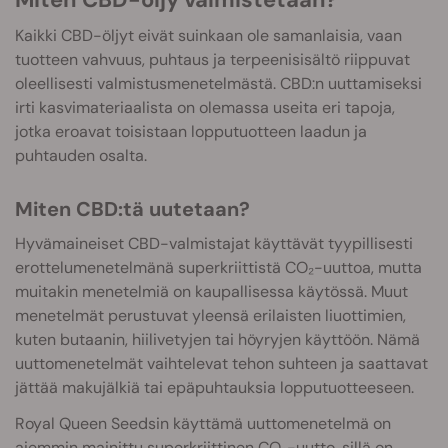
Kaikki CBD-öljyt eivät suinkaan ole samanlaisia, vaan
tuotteen vahvuus, puhtaus ja terpeenisisältö riippuvat
oleellisesti valmistusmenetelmästä. CBD:n uuttamiseksi
irti kasvimateriaalista on olemassa useita eri tapoja,
jotka eroavat toisistaan lopputuotteen laadun ja
puhtauden osalta.
Miten CBD:tä uutetaan?
Hyvämaineiset CBD-valmistajat käyttävät tyypillisesti
erottelumenetelmänä superkriittistä CO₂-uuttoa, mutta
muitakin menetelmiä on kaupallisessa käytössä. Muut
menetelmät perustuvat yleensä erilaisten liuottimien,
kuten butaanin, hiilivetyjen tai höyryjen käyttöön. Nämä
uuttomenetelmät vaihtelevat tehon suhteen ja saattavat
jättää makujälkiä tai epäpuhtauksia lopputuotteeseen.
Royal Queen Seedsin käyttämä uuttomenetelmä on
aiemmin mainittu superkriittinen CO₂-uutto, sillä on