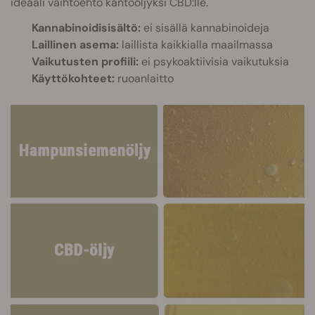
ideaali vaihtoehto kantoöljyksi CBD:lle.
Kannabinoidisisältö:
ei sisällä kannabinoideja
Laillinen asema:
laillista kaikkialla maailmassa
Vaikutusten profiili:
ei psykoaktiivisia vaikutuksia
Käyttökohteet:
ruoanlaitto