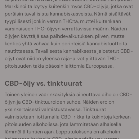
Markkinoilta löytyy kuitenkin myös CBD-öljyjä, jotka ovat
peräisin tavallisista kannabiskasveista. Nämä sisältävät
tyypillisesti jonkin verran THC:tä, muttei kuitenkaan
varsinaiseen THC-öljyyn verrattavissa määrin. Näiden
öljyjen käyttäjä saa päihdevaikutuksen, pilven, muttei
kenties yhtä vahvaa kuin perinteisiä kannabistuotteita
nautittaessa. Tavallisesta kannabiksesta jalostetut CBD-
öljyt ovat niiden yleensä raja-arvot ylittävän THC-
pitoisuuden takia pääosin laittomia Euroopassa.
CBD-öljy vs. tinktuurat
Toinen yleinen väärinkäsityksiä aiheuttava aihe on CBD-
öljyn ja CBD-tinktuuroiden suhde. Näiden ero on
yksinkertaisesti valmistustavassa. Tinktuurat
valmistetaan liottamalla CBD-rikkaita kukintoja korkean
pitoisuuden alkoholissa, jota lämmitetään alhaisella
lämmöllä tuntien ajan. Lopputuloksena on alkoholin