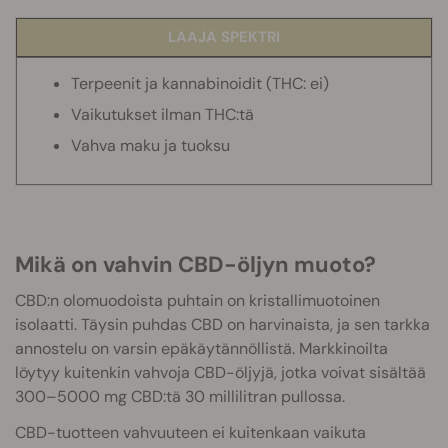
LAAJA SPEKTRI
Terpeenit ja kannabinoidit (THC: ei)
Vaikutukset ilman THC:tä
Vahva maku ja tuoksu
Mikä on vahvin CBD-öljyn muoto?
CBD:n olomuodoista puhtain on kristallimuotoinen
isolaatti. Täysin puhdas CBD on harvinaista, ja sen tarkka
annostelu on varsin epäkäytännöllistä. Markkinoilta
löytyy kuitenkin vahvoja CBD-öljyjä, jotka voivat sisältää
300–5000 mg CBD:tä 30 millilitran pullossa.
CBD-tuotteen vahvuuteen ei kuitenkaan vaikuta