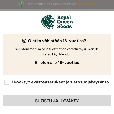
4.7/5 perustuen
58690 arvosteluun
Kaikki Mitä Sinun Tulee Tietää CBD-
öljystä
Oletko vähintään 18-vuotias?
Sivustomme sisältö ja tuotteet on varattu täysi-ikäisille.
Katso käyttöehdot.
Ei, olen alle 18-vuotias
Hyväksyn
evästeasetukset
ja
tietosuojakäytäntö
CBD kuuluu suosituimpien hyvinvoinnin tueksi
tarkoitettujen
ravintolisien
joukkoon. Tässä artikkelissa
SUOSTU JA HYVÄKSY
kerromme kaiken mitä sinun tulee tietää aiheesta.
Sisällysluettelo: