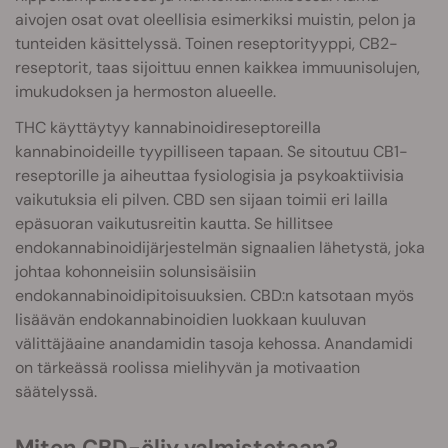
aivojen osat ovat oleellisia esimerkiksi muistin, pelon ja
tunteiden käsittelyssä. Toinen reseptorityyppi, CB2-
reseptorit, taas sijoittuu ennen kaikkea immuunisolujen,
imukudoksen ja hermoston alueelle.
THC käyttäytyy kannabinoidireseptoreilla
kannabinoideille tyypilliseen tapaan. Se sitoutuu CB1-
reseptorille ja aiheuttaa fysiologisia ja psykoaktiivisia
vaikutuksia eli pilven. CBD sen sijaan toimii eri lailla
epäsuoran vaikutusreitin kautta. Se hillitsee
endokannabinoidijärjestelmän signaalien lähetystä, joka
johtaa kohonneisiin solunsisäisiin
endokannabinoidipitoisuuksien. CBD:n katsotaan myös
lisäävän endokannabinoidien luokkaan kuuluvan
välittäjäaine anandamidin tasoja kehossa. Anandamidi
on tärkeässä roolissa mielihyvän ja motivaation
säätelyssä.
Miten CBD-öljy valmistetaan?