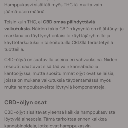
Hamppukasvi sisältää myös THC:tä, mutta vain
jäämätason määriä.
Toisin kuin
THC
, ei
CBD omaa päihdyttäviä
vaikutuksia.
Näiden takia CBD:n kysyntä on räjähtänyt ja
markkina on täyttynyt erilaisille käyttäjäryhmille ja
käyttötarkoituksiin tarkoitetuilla CBD:llä terästetyillä
tuotteilla.
CBD-öljyä on saatavilla useina eri vahvuuksina. Niiden
reseptit saattavat sisältää vain kannabidiolia
kantoöljyssä, mutta suosituimmat öljyt ovat sellaisia,
joissa on mukana vaikutuksia täydentämässä myös
muita hamppukasveista löytyviä komponentteja.
CBD-öljyn osat
CBD-öljyt sisältävät yleensä kaikkia hamppukasvista
löytyviä ainesosia. Tämä tarkoittaa ennen kaikkea
kannabinoideja
, jotka ovat hamppukasvin