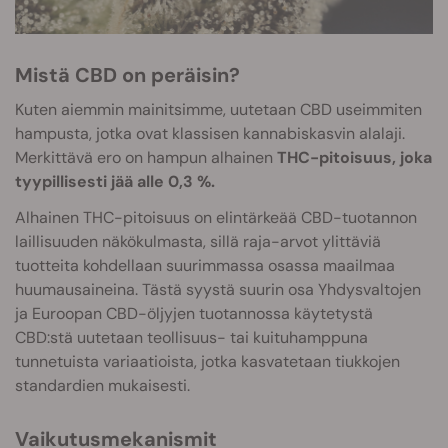
Mistä CBD on peräisin?
Kuten aiemmin mainitsimme, uutetaan CBD useimmiten
hampusta, jotka ovat klassisen kannabiskasvin alalaji.
Merkittävä ero on hampun alhainen
THC-pitoisuus, joka
tyypillisesti jää alle 0,3 %.
Alhainen THC-pitoisuus on elintärkeää CBD-tuotannon
laillisuuden näkökulmasta, sillä raja-arvot ylittäviä
tuotteita kohdellaan suurimmassa osassa maailmaa
huumausaineina. Tästä syystä suurin osa Yhdysvaltojen
ja Euroopan CBD-öljyjen tuotannossa käytetystä
CBD:stä uutetaan teollisuus- tai kuituhamppuna
tunnetuista variaatioista, jotka kasvatetaan tiukkojen
standardien mukaisesti.
Vaikutusmekanismit