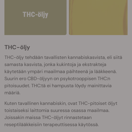
THC-öljy
THC-öljy tehdään tavallisten kannabiskasvista, eli siitä
samasta kasvista, jonka kukintoja ja ekstrakteja
käytetään ympäri maailmaa päihteenä ja lääkkeenä.
Suurin ero CBD-öljyyn on psykotrooppisen THC:n
pitoisuudet. THC:tä ei hampusta löydy mainittavia
määriä.
Kuten tavallinen kannabiskin, ovat THC-pitoiset öljyt
toistaiseksi laittomia suuressa osassa maailmaa.
Joissakin maissa THC-öljyt rinnastetaan
reseptilääkkeisiin terapeuttisessa käytössä.