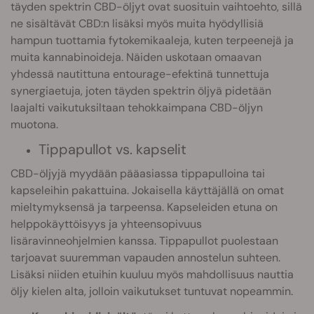
täyden spektrin CBD-öljyt ovat suosituin vaihtoehto, sillä
ne sisältävät CBD:n lisäksi myös muita hyödyllisiä
hampun tuottamia fytokemikaaleja, kuten terpeenejä ja
muita kannabinoideja. Näiden uskotaan omaavan
yhdessä nautittuna entourage-efektinä tunnettuja
synergiaetuja, joten täyden spektrin öljyä pidetään
laajalti vaikutuksiltaan tehokkaimpana CBD-öljyn
muotona.
Tippapullot vs. kapselit
CBD-öljyjä myydään pääasiassa tippapulloina tai
kapseleihin pakattuina. Jokaisella käyttäjällä on omat
mieltymyksensä ja tarpeensa. Kapseleiden etuna on
helppokäyttöisyys ja yhteensopivuus
lisäravinneohjelmien kanssa. Tippapullot puolestaan
tarjoavat suuremman vapauden annostelun suhteen.
Lisäksi niiden etuihin kuuluu myös mahdollisuus nauttia
öljy kielen alta, jolloin vaikutukset tuntuvat nopeammin.