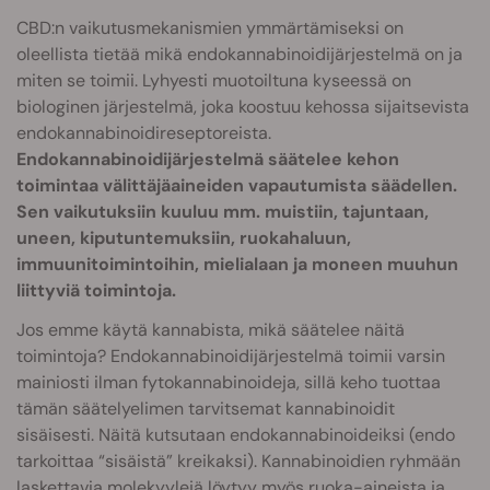
CBD:n vaikutusmekanismien ymmärtämiseksi on
oleellista tietää mikä endokannabinoidijärjestelmä on ja
miten se toimii. Lyhyesti muotoiltuna kyseessä on
biologinen järjestelmä, joka koostuu kehossa sijaitsevista
endokannabinoidireseptoreista.
Endokannabinoidijärjestelmä säätelee kehon
toimintaa välittäjäaineiden vapautumista säädellen.
Sen vaikutuksiin kuuluu mm. muistiin, tajuntaan,
uneen, kiputuntemuksiin, ruokahaluun,
immuunitoimintoihin, mielialaan ja moneen muuhun
liittyviä toimintoja.
Jos emme käytä kannabista, mikä säätelee näitä
toimintoja? Endokannabinoidijärjestelmä toimii varsin
mainiosti ilman fytokannabinoideja, sillä keho tuottaa
tämän säätelyelimen tarvitsemat kannabinoidit
sisäisesti. Näitä kutsutaan endokannabinoideiksi (endo
tarkoittaa “sisäistä” kreikaksi). Kannabinoidien ryhmään
laskettavia molekyylejä löytyy myös ruoka-aineista ja