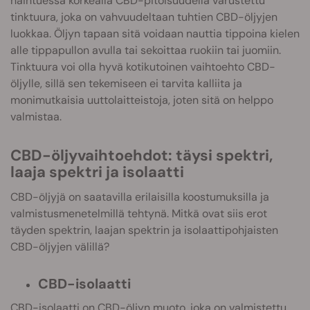
haihtuessa korkealla CBD-pitoisuudella varustettu
tinktuura, joka on vahvuudeltaan tuhtien CBD-öljyjen
luokkaa. Öljyn tapaan sitä voidaan nauttia tippoina kielen
alle tippapullon avulla tai sekoittaa ruokiin tai juomiin.
Tinktuura voi olla hyvä kotikutoinen vaihtoehto CBD-
öljylle, sillä sen tekemiseen ei tarvita kalliita ja
monimutkaisia uuttolaitteistoja, joten sitä on helppo
valmistaa.
CBD-öljyvaihtoehdot: täysi spektri,
laaja spektri ja isolaatti
CBD-öljyjä on saatavilla erilaisilla koostumuksilla ja
valmistusmenetelmillä tehtynä. Mitkä ovat siis erot
täyden spektrin, laajan spektrin ja isolaattipohjaisten
CBD-öljyjen välillä?
CBD-isolaatti
CBD-isolaatti on CBD-öljyn muoto, joka on valmistettu