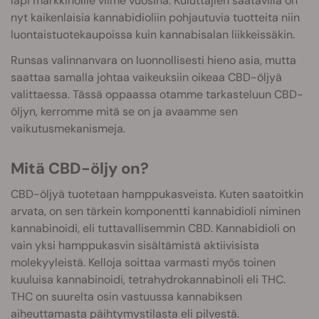
läpi markkinoille viime vuosina. Kuluttajien saatavilla on
nyt kaikenlaisia kannabidioliin pohjautuvia tuotteita niin
luontaistuotekaupoissa kuin kannabisalan liikkeissäkin.
Runsas valinnanvara on luonnollisesti hieno asia, mutta
saattaa samalla johtaa vaikeuksiin oikeaa CBD-öljyä
valittaessa. Tässä oppaassa otamme tarkasteluun CBD-
öljyn, kerromme mitä se on ja avaamme sen
vaikutusmekanismeja.
Mitä CBD-öljy on?
CBD-öljyä tuotetaan hamppukasveista. Kuten saatoitkin
arvata, on sen tärkein komponentti kannabidioli niminen
kannabinoidi, eli tuttavallisemmin CBD. Kannabidioli on
vain yksi hamppukasvin sisältämistä aktiivisista
molekyyleistä. Kelloja soittaa varmasti myös toinen
kuuluisa kannabinoidi, tetrahydrokannabinoli eli THC.
THC on suurelta osin vastuussa kannabiksen
aiheuttamasta päihtymystilasta eli pilvestä.