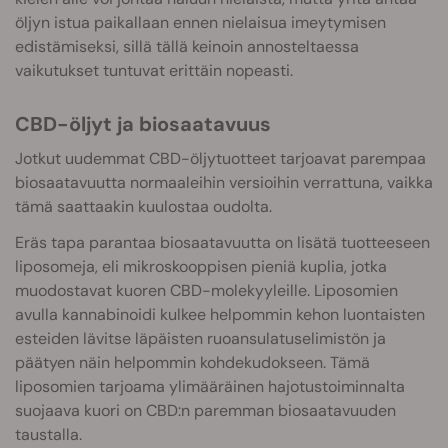
öljyn istua paikallaan ennen nielaisua imeytymisen
edistämiseksi, sillä tällä keinoin annosteltaessa
vaikutukset tuntuvat erittäin nopeasti.
CBD-öljyt ja biosaatavuus
Jotkut uudemmat CBD-öljytuotteet tarjoavat parempaa
biosaatavuutta normaaleihin versioihin verrattuna, vaikka
tämä saattaakin kuulostaa oudolta.
Eräs tapa parantaa biosaatavuutta on lisätä tuotteeseen
liposomeja, eli mikroskooppisen pieniä kuplia, jotka
muodostavat kuoren CBD-molekyyleille. Liposomien
avulla kannabinoidi kulkee helpommin kehon luontaisten
esteiden lävitse läpäisten ruoansulatuselimistön ja
päätyen näin helpommin kohdekudokseen. Tämä
liposomien tarjoama ylimääräinen hajotustoiminnalta
suojaava kuori on CBD:n paremman biosaatavuuden
taustalla.