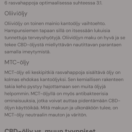
6 rasvahappoja optimaalisessa suhteessa 3:1.
Oliiviöljy
Oliiviöljy on toinen mainio kantoöljy vaihtoehto.
Hampunsiemen tapaan sillä on itsessään lukuisia
tunnettuja terveyshyötyjä. Oliiviöljyn maku on hyvä ja se
tekee CBD-öljystä miellyttävän nautittavan parantaen
samalla imeytymistä.
MTC-öljy
MCT-öljy eli keskipitkiä rasvahappoja sisältävä öljy on
kolmas ehdokas kantoöljyksi. Sen kemiallisen rakenteen
takia keho pystyy hajottamaan sen muita öljyjä
helpommin. MCT-öljyllä on myös antibakteerisia
ominaisuuksia, jotka voivat auttaa pidentämään CBD-
öljyn käyttöikää. Mitä makuun ja ulkonäköön tulee, on
MCT-öljy neutraalin mauton ja väritön.
CBD-öljy vs. muun tyyppiset