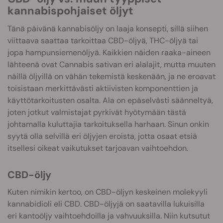
kannabispohjaiset öljyt
Tänä päivänä kannabisöljy on laaja konsepti, sillä siihen
viittaava saattaa tarkoittaa CBD-öljyä, THC-öljyä tai
jopa hampunsiemenöljyä. Kaikkien näiden raaka-aineen
lähteenä ovat Cannabis sativan eri alalajit, mutta muuten
näillä öljyillä on vähän tekemistä keskenään, ja ne eroavat
toisistaan merkittävästi aktiivisten komponenttien ja
käyttötarkoitusten osalta. Ala on epäselvästi säänneltyä,
joten jotkut valmistajat pyrkivät hyötymään tästä
johtamalla kuluttajia tarkoituksella harhaan. Sinun onkin
syytä olla selvillä eri öljyjen eroista, jotta osaat etsiä
itsellesi oikeat vaikutukset tarjoavan vaihtoehdon.
CBD-öljy
Kuten nimikin kertoo, on CBD-öljyn keskeinen molekyyli
kannabidioli eli CBD. CBD-öljyjä on saatavilla lukuisilla
eri kantoöljy vaihtoehdoilla ja vahvuuksilla. Niin kutsutut