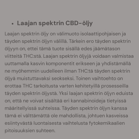
Laajan spektrin CBD-öljy
Laajan spektrin öljy on välimuoto isolaattipohjaisen ja
täyden spektrin öljyn välillä. Tärkein ero täyden spektrin
öljyyn on, ettei tämä tuote sisällä edes jäämätason
viitteitä THC:stä. Laajan spektrin öljyjä voidaan valmistaa
uuttamalla kasvin komponentit erikseen ja yhdistämällä
ne myöhemmin uudelleen ilman THC:tä täyden spektrin
öljyä muistuttavaksi seokseksi. Toinen vaihtoehto on
erottaa THC tarkoitusta varten kehitetyillä prosesseilla
täyden spektrin öljystä. Yksi laajan spektrin öljyn eduista
on, että ne voivat sisältää eri kannabinoideja tietyissä
määritellyissä suhteissa. Täyden spektrin öljyn kanssa
tämä ei välttämättä ole mahdollista, johtuen kasveissa
esiintyvästä luontaisesta vaihtelusta fytokemikaalien
pitoisuuksien suhteen.