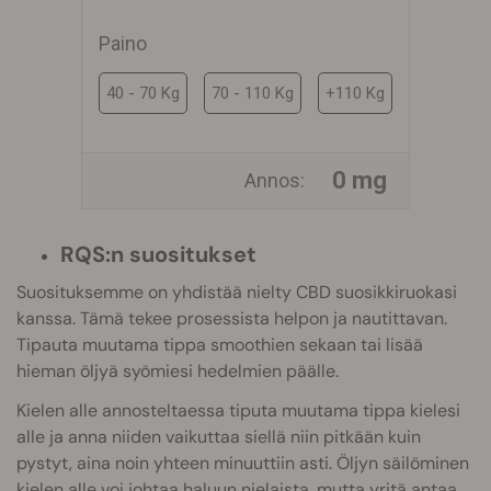
Paino
40 - 70 Kg
70 - 110 Kg
+110 Kg
0 mg
Annos:
RQS:n suositukset
Suosituksemme on yhdistää nielty CBD suosikkiruokasi
kanssa. Tämä tekee prosessista helpon ja nautittavan.
Tipauta muutama tippa smoothien sekaan tai lisää
hieman öljyä syömiesi hedelmien päälle.
Kielen alle annosteltaessa tiputa muutama tippa kielesi
alle ja anna niiden vaikuttaa siellä niin pitkään kuin
pystyt, aina noin yhteen minuuttiin asti. Öljyn säilöminen
kielen alle voi johtaa haluun nielaista, mutta yritä antaa