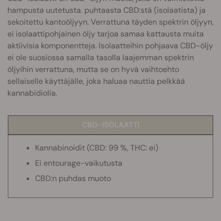
hampusta uutetusta. puhtaasta CBD:stä (isolaatista) ja
sekoitettu kantoöljyyn. Verrattuna täyden spektrin öljyyn,
ei isolaattipohjainen öljy tarjoa samaa kattausta muita
aktiivisia komponentteja. Isolaatteihin pohjaava CBD-öljy
ei ole suosiossa samalla tasolla laajemman spektrin
öljyihin verrattuna, mutta se on hyvä vaihtoehto
sellaiselle käyttäjälle, joka haluaa nauttia pelkkää
kannabidiolia.
CBD-ISOLAATTI
Kannabinoidit (CBD: 99 %, THC: ei)
Ei entourage-vaikutusta
CBD:n puhdas muoto