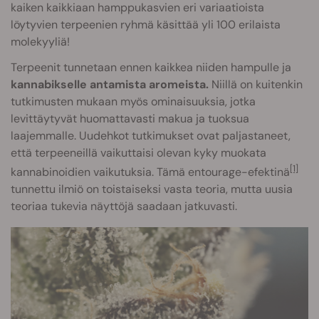
kaiken kaikkiaan hamppukasvien eri variaatioista
löytyvien terpeenien ryhmä käsittää yli 100 erilaista
molekyyliä!
Terpeenit tunnetaan ennen kaikkea niiden hampulle ja
kannabikselle antamista aromeista.
Niillä on kuitenkin
tutkimusten mukaan myös ominaisuuksia, jotka
levittäytyvät huomattavasti makua ja tuoksua
laajemmalle. Uudehkot tutkimukset ovat paljastaneet,
että terpeeneillä vaikuttaisi olevan kyky muokata
[1]
kannabinoidien vaikutuksia. Tämä entourage-efektinä
tunnettu ilmiö on toistaiseksi vasta teoria, mutta uusia
teoriaa tukevia näyttöjä saadaan jatkuvasti.