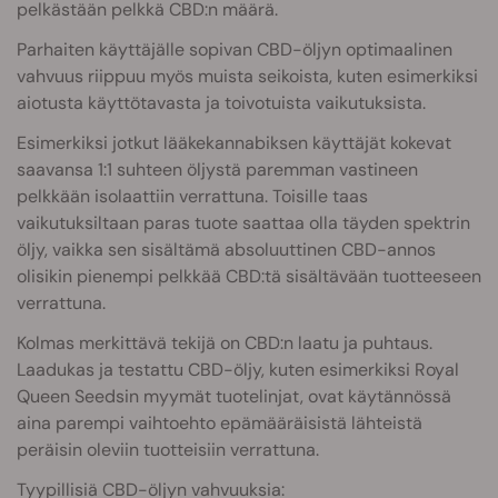
pelkästään pelkkä CBD:n määrä.
Parhaiten käyttäjälle sopivan CBD-öljyn optimaalinen
vahvuus riippuu myös muista seikoista, kuten esimerkiksi
aiotusta käyttötavasta ja toivotuista vaikutuksista.
Esimerkiksi jotkut lääkekannabiksen käyttäjät kokevat
saavansa 1:1 suhteen öljystä paremman vastineen
pelkkään isolaattiin verrattuna. Toisille taas
vaikutuksiltaan paras tuote saattaa olla täyden spektrin
öljy, vaikka sen sisältämä absoluuttinen CBD-annos
olisikin pienempi pelkkää CBD:tä sisältävään tuotteeseen
verrattuna.
Kolmas merkittävä tekijä on CBD:n laatu ja puhtaus.
Laadukas ja testattu CBD-öljy, kuten esimerkiksi Royal
Queen Seedsin myymät tuotelinjat, ovat käytännössä
aina parempi vaihtoehto epämääräisistä lähteistä
peräisin oleviin tuotteisiin verrattuna.
Tyypillisiä CBD-öljyn vahvuuksia: