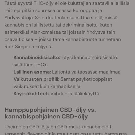
Tästä syystä THC-öljy ei ole kuluttajien saatavilla laillisia
reittejä pitkin suuressa osassa Eurooppaa ja
Yhdysvaltoja. Se on kuitenkin suosittua siellä, missä
kannabis on laillistettu tai dekriminalisoitu, kuten
esimerkiksi Alankomaissa tai joissain Yhdysvaltain
osavaltioissa – joissa tämä kannabistuote tunnetaan
Rick Simpson -öljynä.
Kannabinoidisisältö:
Täysi kannabinoidisisältö,
sisältäen THC:n
Laillinen asema:
Laitonta valtaosassa maailmaa
Vaikutusten profiili:
Samat psykotrooppiset
vaikutukset kuin kannabiksella
Käyttökohteet:
Viihde- ja lääkekäyttö
Hamppupohjainen CBD-öljy vs.
kannabispohjainen CBD-öljy
Useimpien CBD-öljyjen CBD, muut kannabinoidit,
terpeenit, flavonoidit ja muut osat on uutettu hampusta.