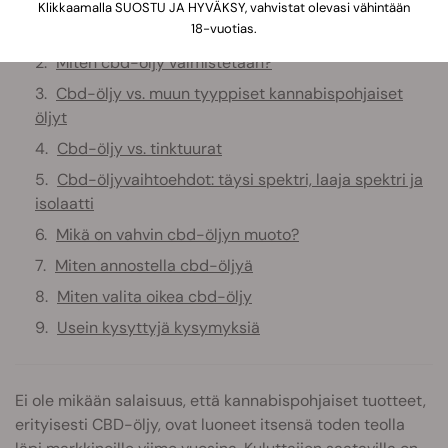
Klikkaamalla SUOSTU JA HYVÄKSY, vahvistat olevasi vähintään
18-vuotias.
Mitä cbd-öljy on?
Miten cbd-öljy valmistetaan?
Cbd-öljy vs. muun tyyppiset kannabispohjaiset
öljyt
Cbd-öljy vs. tinktuurat
Cbd-öljyvaihtoehdot: täysi spektri, laaja spektri ja
isolaatti
Mikä on vahvin cbd-öljyn muoto?
Miten annostella cbd-öljyä
Miten valita oikea cbd-öljy
Usein kysyttyjä kysymyksiä
Ei ole mikään salaisuus, että kannabispohjaiset tuotteet,
erityisesti CBD-öljy, ovat luoneet itsensä toden teolla