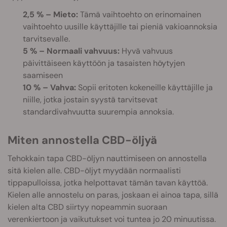
2,5 % – Mieto:
Tämä vaihtoehto on erinomainen
vaihtoehto uusille käyttäjille tai pieniä vakioannoksia
tarvitsevalle.
5 % – Normaali vahvuus:
Hyvä vahvuus
päivittäiseen käyttöön ja tasaisten höytyjen
saamiseen
10 % – Vahva:
Sopii eritoten kokeneille käyttäjille ja
niille, jotka jostain syystä tarvitsevat
standardivahvuutta suurempia annoksia.
Miten annostella CBD-öljyä
Tehokkain tapa CBD-öljyn nauttimiseen on annostella
sitä kielen alle. CBD-öljyt myydään normaalisti
tippapulloissa, jotka helpottavat tämän tavan käyttöä.
Kielen alle annostelu on paras, joskaan ei ainoa tapa, sillä
kielen alta CBD siirtyy nopeammin suoraan
verenkiertoon ja vaikutukset voi tuntea jo 20 minuutissa.