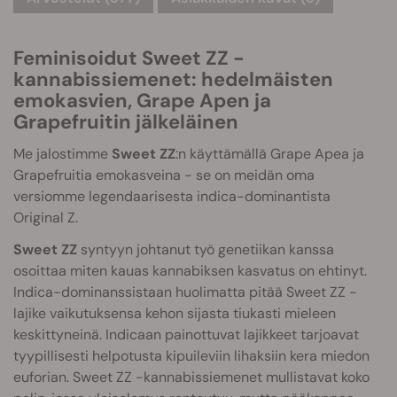
Feminisoidut Sweet ZZ -
kannabissiemenet: hedelmäisten
emokasvien, Grape Apen ja
Grapefruitin jälkeläinen
Me jalostimme
Sweet ZZ
:n käyttämällä Grape Apea ja
Grapefruitia emokasveina - se on meidän oma
versiomme legendaarisesta indica-dominantista
Original Z.
Sweet ZZ
syntyyn johtanut työ genetiikan kanssa
osoittaa miten kauas kannabiksen kasvatus on ehtinyt.
Indica-dominanssistaan huolimatta pitää Sweet ZZ -
lajike vaikutuksensa kehon sijasta tiukasti mieleen
keskittyneinä. Indicaan painottuvat lajikkeet tarjoavat
tyypillisesti helpotusta kipuileviin lihaksiin kera miedon
euforian. Sweet ZZ -kannabissiemenet mullistavat koko