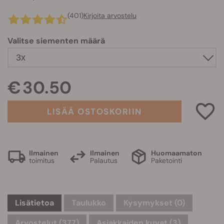
(401)
Kirjoita arvostelu
Valitse siementen määrä
€ 30.50
LISÄÄ OSTOSKORIIN
Ilmainen
Ilmainen
Huomaamaton
toimitus
Palautus
Paketointi
Lisätietoa
Taulukko
Kysymykset
(0)
Arvostelut (377)
Asiakkaiden kuvat (3)