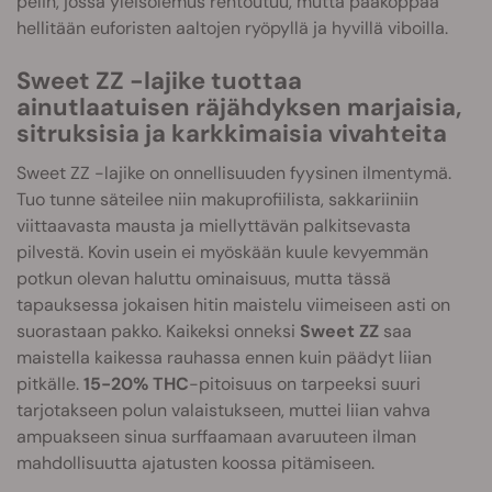
pelin, jossa yleisolemus rentoutuu, mutta pääkoppaa
hellitään euforisten aaltojen ryöpyllä ja hyvillä viboilla.
Sweet ZZ -lajike tuottaa
ainutlaatuisen räjähdyksen marjaisia,
sitruksisia ja karkkimaisia vivahteita
Sweet ZZ -lajike on onnellisuuden fyysinen ilmentymä.
Tuo tunne säteilee niin makuprofiilista, sakkariiniin
viittaavasta mausta ja miellyttävän palkitsevasta
pilvestä. Kovin usein ei myöskään kuule kevyemmän
potkun olevan haluttu ominaisuus, mutta tässä
tapauksessa jokaisen hitin maistelu viimeiseen asti on
suorastaan pakko. Kaikeksi onneksi
Sweet ZZ
saa
maistella kaikessa rauhassa ennen kuin päädyt liian
pitkälle.
15-20% THC
-pitoisuus on tarpeeksi suuri
tarjotakseen polun valaistukseen, muttei liian vahva
ampuakseen sinua surffaamaan avaruuteen ilman
mahdollisuutta ajatusten koossa pitämiseen.