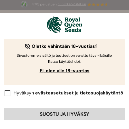
4.7/5 perustuen
58690 arvosteluun
☀️
Summer Sales
: jopa –50 %
valikoiduista tuotteista! ⏤
Osta nyt
🛍️
Oletko vähintään 18-vuotias?
Sivustomme sisältö ja tuotteet on varattu täysi-ikäisille.
Katso käyttöehdot.
Ei, olen alle 18-vuotias
Hyväksyn
evästeasetukset
ja
tietosuojakäytäntö
SUOSTU JA HYVÄKSY