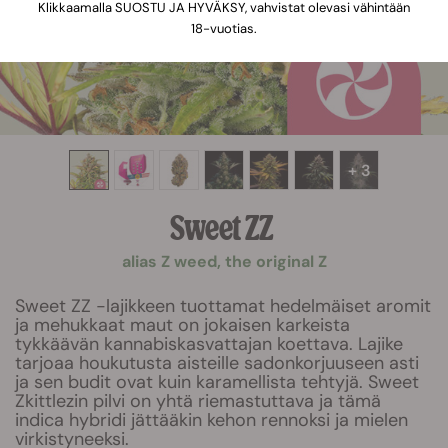
Klikkaamalla SUOSTU JA HYVÄKSY, vahvistat olevasi vähintään
18-vuotias.
+ 3
Sweet ZZ
alias Z weed, the original Z
Sweet ZZ -lajikkeen tuottamat hedelmäiset aromit
ja mehukkaat maut on jokaisen karkeista
tykkäävän kannabiskasvattajan koettava. Lajike
tarjoaa houkutusta aisteille sadonkorjuuseen asti
ja sen budit ovat kuin karamellista tehtyjä. Sweet
Zkittlezin pilvi on yhtä riemastuttava ja tämä
indica hybridi jättääkin kehon rennoksi ja mielen
virkistyneeksi.