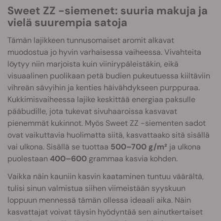
Sweet ZZ -siemenet: suuria makuja ja
vielä suurempia satoja
Tämän lajikkeen tunnusomaiset aromit alkavat
muodostua jo hyvin varhaisessa vaiheessa. Vivahteita
löytyy niin marjoista kuin viinirypäleistäkin, eikä
visuaalinen puolikaan petä budien pukeutuessa kiiltäviin
vihreän sävyihin ja kenties häivähdykseen purppuraa.
Kukkimisvaiheessa lajike keskittää energiaa paksulle
pääbudille, jota tukevat sivuhaaroissa kasvavat
pienemmät kukinnot. Myös Sweet ZZ -siementen sadot
ovat vaikuttavia huolimatta siitä, kasvattaako sitä sisällä
vai ulkona. Sisällä se tuottaa
500–700 g/m²
ja ulkona
puolestaan
400–600
grammaa kasvia kohden.
Vaikka näin kauniin kasvin kaataminen tuntuu väärältä,
tulisi sinun valmistua siihen viimeistään syyskuun
loppuun mennessä tämän ollessa ideaali aika. Näin
kasvattajat voivat täysin hyödyntää sen ainutkertaiset