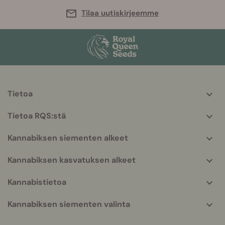
Tilaa uutiskirjeemme
Tietoa
More
helpful
Tietoa RQS:stä
info
Kannabiksen siementen alkeet
Kannabiksen kasvatuksen alkeet
Kannabistietoa
Kannabiksen siementen valinta