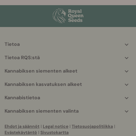
Tietoa
More
helpful
Tietoa RQS:stä
info
Kannabiksen siementen alkeet
Kannabiksen kasvatuksen alkeet
Kannabistietoa
Kannabiksen siementen valinta
Ehdot ja säännöt
|
Legal notice
|
Tietosuojapolitiikka
|
Evästekäytäntö
|
Sivustokartta