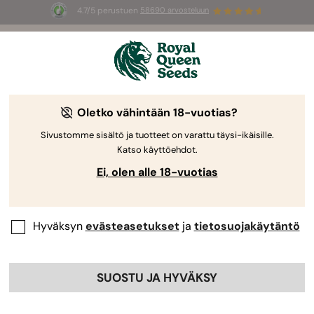
4.7/5 perustuen
58690 arvosteluun
☀️
Summer Sales
: jopa –50 %
valikoiduista tuotteista! ⏤
Osta nyt
🛍️
Oletko vähintään 18-vuotias?
Sivustomme sisältö ja tuotteet on varattu täysi-ikäisille.
Katso käyttöehdot.
Ei, olen alle 18-vuotias
Hyväksyn
evästeasetukset
ja
tietosuojakäytäntö
SUOSTU JA HYVÄKSY