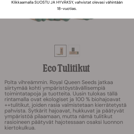
Klikkaamalla SUOSTU JA HYVÄKSY, vahvistat olevasi vähintään
18-vuotias.
Eco Tulitikut
Polta vihreämmin. Royal Queen Seeds jatkaa
siirtymää kohti ympäristöystävällisempiä
toimintatapoja ja tuotteita. Uusin tulokas tällä
rintamalla ovat ekologiset ja 100 % biohajoavat
++tulitikut, joiden rasia valmistetaan kierrätetystä
pahvista. Sytkärit hajoavat, hukkuvat ja päätyvät
ympäristöä pilaamaan, mutta nämä tulitikut
rasioineen päätyvät hajotessaan osaksi luonnon
kiertokulkua.