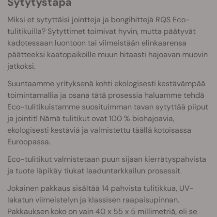
Sytytystapa
Miksi et sytyttäisi jointteja ja bongihittejä RQS Eco-
tulitikuilla? Sytyttimet toimivat hyvin, mutta päätyvät
kadotessaan luontoon tai viimeistään elinkaarensa
päätteeksi kaatopaikoille muun hitaasti hajoavan muovin
jatkoksi.
Suuntaamme yrityksenä kohti ekologisesti kestävämpää
toimintamallia ja osana tätä prosessia haluamme tehdä
Eco-tulitikuistamme suosituimman tavan sytyttää piiput
ja jointit! Nämä tulitikut ovat 100 % biohajoavia,
ekologisesti kestäviä ja valmistettu täällä kotoisassa
Euroopassa.
Eco-tulitikut valmistetaan puun sijaan kierrätyspahvista
ja tuote läpikäy tiukat laaduntarkkailun prosessit.
Jokainen pakkaus sisältää 14 pahvista tulitikkua, UV-
lakatun viimeistelyn ja klassisen raapaisupinnan.
Pakkauksen koko on vain 40 x 55 x 5 millimetriä, eli se