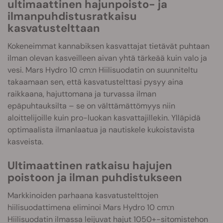
ultimaattinen hajunpoisto- ja
ilmanpuhdistusratkaisu
kasvatustelttaan
Kokeneimmat kannabiksen kasvattajat tietävät puhtaan
ilman olevan kasveilleen aivan yhtä tärkeää kuin valo ja
vesi. Mars Hydro 10 cm:n Hiilisuodatin on suunniteltu
takaamaan sen, että kasvatustelttasi pysyy aina
raikkaana, hajuttomana ja turvassa ilman
epäpuhtauksilta – se on välttämättömyys niin
aloittelijoille kuin pro-luokan kasvattajillekin. Ylläpidä
optimaalista ilmanlaatua ja nautiskele kukoistavista
kasveista.
Ultimaattinen ratkaisu hajujen
poistoon ja ilman puhdistukseen
Markkinoiden parhaana kasvatustelttojen
hiilisuodattimena eliminoi Mars Hydro 10 cm:n
Hiilisuodatin ilmassa leijuvat hajut 1050+-sitomistehon