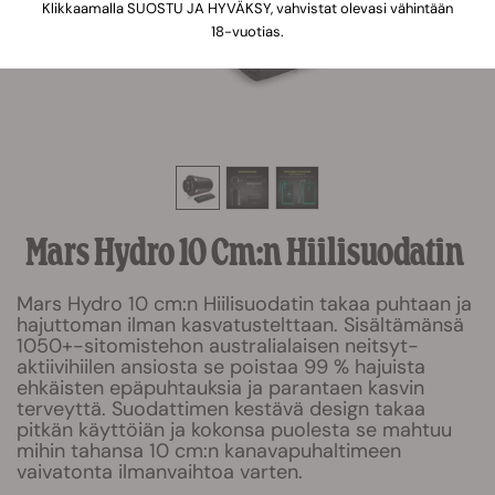
Klikkaamalla SUOSTU JA HYVÄKSY, vahvistat olevasi vähintään
18-vuotias.
Mars Hydro 10 Cm:n Hiilisuodatin
Mars Hydro 10 cm:n Hiilisuodatin takaa puhtaan ja
hajuttoman ilman kasvatustelttaan. Sisältämänsä
1050+-sitomistehon australialaisen neitsyt-
aktiivihiilen ansiosta se poistaa 99 % hajuista
ehkäisten epäpuhtauksia ja parantaen kasvin
terveyttä. Suodattimen kestävä design takaa
pitkän käyttöiän ja kokonsa puolesta se mahtuu
mihin tahansa 10 cm:n kanavapuhaltimeen
vaivatonta ilmanvaihtoa varten.