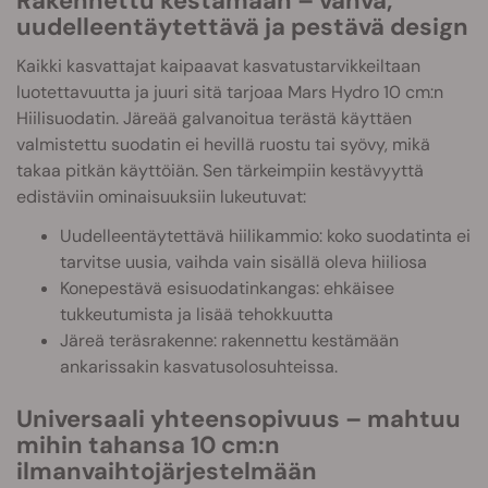
Rakennettu kestämään – vahva,
uudelleentäytettävä ja pestävä design
Kaikki kasvattajat kaipaavat kasvatustarvikkeiltaan
luotettavuutta ja juuri sitä tarjoaa Mars Hydro 10 cm:n
Hiilisuodatin. Järeää galvanoitua terästä käyttäen
valmistettu suodatin ei hevillä ruostu tai syövy, mikä
takaa pitkän käyttöiän. Sen tärkeimpiin kestävyyttä
edistäviin ominaisuuksiin lukeutuvat:
Uudelleentäytettävä hiilikammio: koko suodatinta ei
tarvitse uusia, vaihda vain sisällä oleva hiiliosa
Konepestävä esisuodatinkangas: ehkäisee
tukkeutumista ja lisää tehokkuutta
Järeä teräsrakenne: rakennettu kestämään
ankarissakin kasvatusolosuhteissa.
Universaali yhteensopivuus – mahtuu
mihin tahansa 10 cm:n
ilmanvaihtojärjestelmään