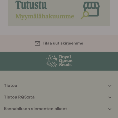
Tilaa uutiskirjeemme
Tietoa
More
helpful
Tietoa RQS:stä
info
Kannabiksen siementen alkeet