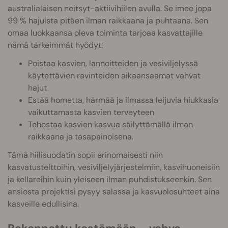
australialaisen neitsyt-aktiivihiilen avulla. Se imee jopa
99 % hajuista pitäen ilman raikkaana ja puhtaana. Sen
omaa luokkaansa oleva toiminta tarjoaa kasvattajille
nämä tärkeimmät hyödyt:
Poistaa kasvien, lannoitteiden ja vesiviljelyssä
käytettävien ravinteiden aikaansaamat vahvat
hajut
Estää hometta, härmää ja ilmassa leijuvia hiukkasia
vaikuttamasta kasvien terveyteen
Tehostaa kasvien kasvua säilyttämällä ilman
raikkaana ja tasapainoisena.
Tämä hiilisuodatin sopii erinomaisesti niin
kasvatustelttoihin, vesiviljelyjärjestelmiin, kasvihuoneisiin
ja kellareihin kuin yleiseen ilman puhdistukseenkin. Sen
ansiosta projektisi pysyy salassa ja kasvuolosuhteet aina
kasveille edullisina.