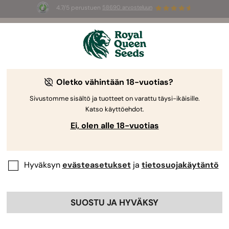
4.7/5 perustuen
58690 arvosteluun
🎁
3 White Widow Auto mag
INGYEN az
első 100 számára, aki használja az
AUGUST26 🌿
Oletko vähintään 18-vuotias?
Sivustomme sisältö ja tuotteet on varattu täysi-ikäisille.
Katso käyttöehdot.
Ei, olen alle 18-vuotias
Hyväksyn
evästeasetukset
ja
tietosuojakäytäntö
SUOSTU JA HYVÄKSY