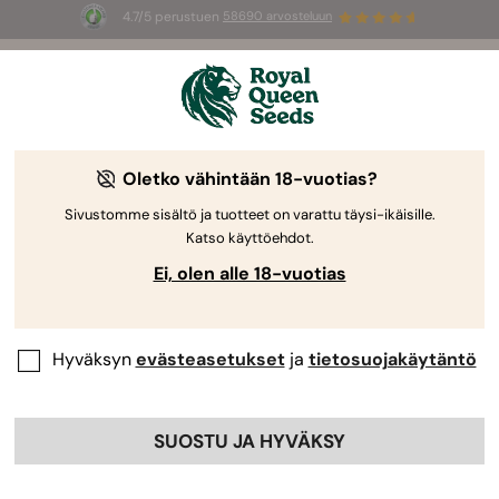
4.7/5 perustuen
58690 arvosteluun
🎁
3 White Widow Auto mag
INGYEN az
első 100 számára, aki használja az
AUGUST26 🌿
Oletko vähintään 18-vuotias?
Sivustomme sisältö ja tuotteet on varattu täysi-ikäisille.
Katso käyttöehdot.
Ei, olen alle 18-vuotias
Hyväksyn
evästeasetukset
ja
tietosuojakäytäntö
SUOSTU JA HYVÄKSY