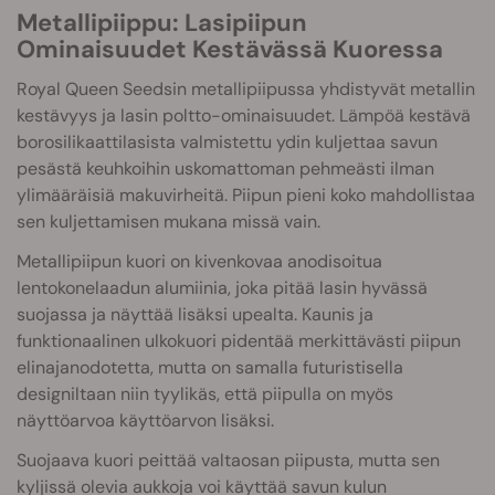
Metallipiippu: Lasipiipun
Ominaisuudet Kestävässä Kuoressa
Royal Queen Seedsin metallipiipussa yhdistyvät metallin
kestävyys ja lasin poltto-ominaisuudet. Lämpöä kestävä
borosilikaattilasista valmistettu ydin kuljettaa savun
pesästä keuhkoihin uskomattoman pehmeästi ilman
ylimääräisiä makuvirheitä. Piipun pieni koko mahdollistaa
sen kuljettamisen mukana missä vain.
Metallipiipun kuori on kivenkovaa anodisoitua
lentokonelaadun alumiinia, joka pitää lasin hyvässä
suojassa ja näyttää lisäksi upealta. Kaunis ja
funktionaalinen ulkokuori pidentää merkittävästi piipun
elinajanodotetta, mutta on samalla futuristisella
designiltaan niin tyylikäs, että piipulla on myös
näyttöarvoa käyttöarvon lisäksi.
Suojaava kuori peittää valtaosan piipusta, mutta sen
kyljissä olevia aukkoja voi käyttää savun kulun