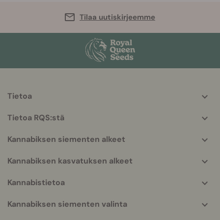
Tilaa uutiskirjeemme
Tietoa
More
helpful
Tietoa RQS:stä
info
Kannabiksen siementen alkeet
Kannabiksen kasvatuksen alkeet
Kannabistietoa
Kannabiksen siementen valinta