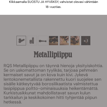
Klikkaamalla SUOSTU JA HYVÄKSY, vahvistat olevasi vähintään
18-vuotias.
+ 1
Metallipiippu
RQS Metallipiippu on täynnä hienoja yksityiskohtia.
Se on uskomattoman tyylikäs, tarjoaa pehmeän
kermaiset savut ja on kova kuin kivi. Jykevä
lentokonemetallista rakennettu kuori suojelee sen
sisälle kätkeytyvää borosilikaatista valmistettua
lasipiippua poltto-ominaisuuksia heikentämättä.
Kurkistusikkunat mahdollistavat savun kulun
tarkkailun ja keskikokoinen hitti tyhjentää piipun
hetkessä.