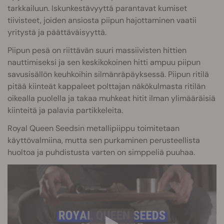
tarkkailuun. Iskunkestävyyttä parantavat kumiset
tiivisteet, joiden ansiosta piipun hajottaminen vaatii
yritystä ja päättäväisyyttä.
Piipun pesä on riittävän suuri massiivisten hittien
nauttimiseksi ja sen keskikokoinen hitti ampuu piipun
savusisällön keuhkoihin silmänräpäyksessä. Piipun ritilä
pitää kiinteät kappaleet polttajan näkökulmasta ritilän
oikealla puolella ja takaa muhkeat hitit ilman ylimääräisiä
kiinteitä ja palavia partikkeleita.
Royal Queen Seedsin metallipiippu toimitetaan
käyttövalmiina, mutta sen purkaminen perusteellista
huoltoa ja puhdistusta varten on simppeliä puuhaa.