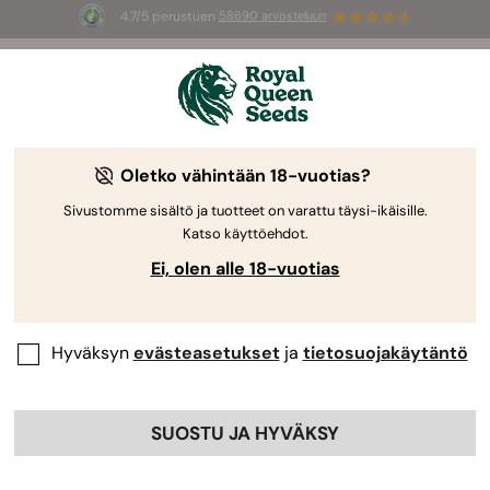
4.7/5 perustuen
58690 arvosteluun
🎁
3 White Widow Auto mag
INGYEN az
első 100 számára, aki használja az
AUGUST26 🌿
Oletko vähintään 18-vuotias?
Sivustomme sisältö ja tuotteet on varattu täysi-ikäisille.
Katso käyttöehdot.
Ei, olen alle 18-vuotias
Hyväksyn
evästeasetukset
ja
tietosuojakäytäntö
SUOSTU JA HYVÄKSY