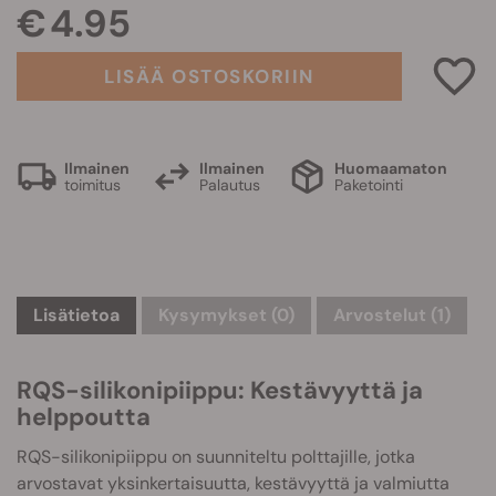
€ 4.95
LISÄÄ OSTOSKORIIN
Ilmainen
Ilmainen
Huomaamaton
toimitus
Palautus
Paketointi
Lisätietoa
Kysymykset
(0)
Arvostelut (1)
RQS-silikonipiippu: Kestävyyttä ja
helppoutta
RQS-silikonipiippu on suunniteltu polttajille, jotka
arvostavat yksinkertaisuutta, kestävyyttä ja valmiutta