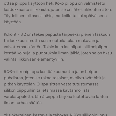
ottaa piippu käyttöön heti. Koko piippu on valmistettu
laadukkaasta silikonista, joten se on lähes rikkoutumaton.
Täydellinen ulkosessioihin, matkoille tai jokapäiväiseen
käyttöön.
Koko 9 × 3,2 cm tekee piipusta tarpeeksi pienen taskuun
tai laukkuun, mutta sen muotoilu takaa mukavan ja
vaivattoman käytön. Toisin kuin lasipiiput, silikonipiippu
kestää kolhuja ja pudotuksia ilman jälkiä, joten se on fiksu
valinta liikkuvaan elämäntyyliin.
RQS-silikonipiippu kestää kuumuutta ja on helppo
puhdistaa, joten se takaa tasaiset, miellyttävät hitit ja
pitkän käyttöiän. Olitpa sitten vasta tutustumassa
silikonipiippuihin tai etsimässä käytännöllistä
varakappaletta, tämä piippu tarjoaa luotettavaa laatua
ilman turhaa säätöä.
Yksinkertainen, kestävä ja tehokas. RQS:n silikonipiippu