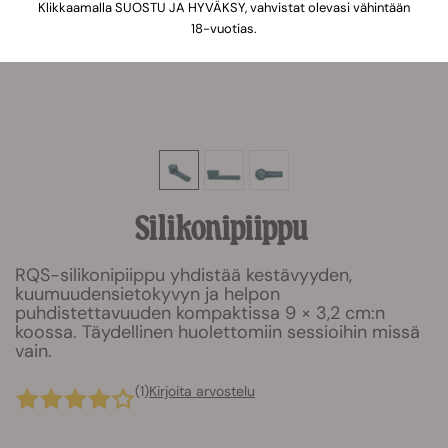
Klikkaamalla SUOSTU JA HYVÄKSY, vahvistat olevasi vähintään
18-vuotias.
Silikonipiippu
RQS-silikonipiippu yhdistää kestävyyden,
kuumuudensietokyvyn ja helpon
puhdistettavuuden kompaktissa 9 × 3,2 cm:n
koossa. Täydellinen huolettomiin sessioihin missä
vain.
(1)
Kirjoita arvostelu