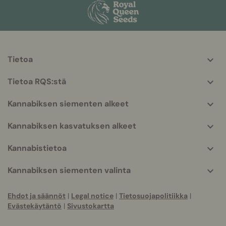
Tietoa
More
helpful
Tietoa RQS:stä
info
Kannabiksen siementen alkeet
Kannabiksen kasvatuksen alkeet
Kannabistietoa
Kannabiksen siementen valinta
Ehdot ja säännöt
|
Legal notice
|
Tietosuojapolitiikka
|
Evästekäytäntö
|
Sivustokartta