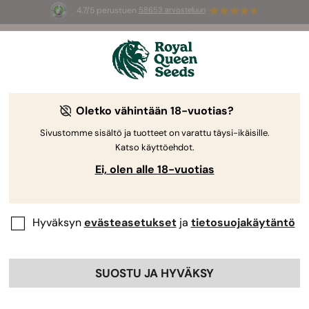
4.7/5 perustuen
58653 arvosteluun
☀️
Summer Sales
: jopa –50 %
valikoiduista tuotteista! ⏤
Osta nyt
🛍️
Oletko vähintään 18-vuotias?
Sivustomme sisältö ja tuotteet on varattu täysi-ikäisille.
Katso käyttöehdot.
Ei, olen alle 18-vuotias
Hyväksyn
evästeasetukset
ja
tietosuojakäytäntö
SUOSTU JA HYVÄKSY