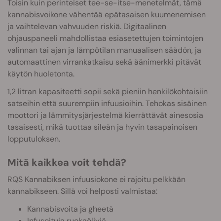
Toisin kuin perinteiset tee-se-itse-menetelmät, tämä
kannabisvoikone vähentää epätasaisen kuumenemisen
ja vaihtelevan vahvuuden riskiä. Digitaalinen
ohjauspaneeli mahdollistaa esiasetettujen toimintojen
valinnan tai ajan ja lämpötilan manuaalisen säädön, ja
automaattinen virrankatkaisu sekä äänimerkki pitävät
käytön huoletonta.
1,2 litran kapasiteetti sopii sekä pieniin henkilökohtaisiin
satseihin että suurempiin infuusioihin. Tehokas sisäinen
moottori ja lämmitysjärjestelmä kierrättävät ainesosia
tasaisesti, mikä tuottaa sileän ja hyvin tasapainoisen
lopputuloksen.
Mitä kaikkea voit tehdä?
RQS Kannabiksen infuusiokone ei rajoitu pelkkään
kannabikseen. Sillä voi helposti valmistaa:
Kannabisvoita ja gheetä
Infusoituja ruokaöljyjä