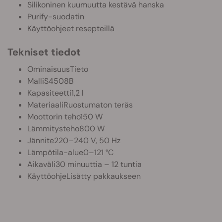
Silikoninen kuumuutta kestävä hanska
Purify-suodatin
Käyttöohjeet resepteillä
Tekniset tiedot
OminaisuusTieto
MalliS4508B
Kapasiteetti1,2 l
MateriaaliRuostumaton teräs
Moottorin teho150 W
Lämmitysteho800 W
Jännite220–240 V, 50 Hz
Lämpötila-alue0–121 °C
Aikaväli30 minuuttia – 12 tuntia
KäyttöohjeLisätty pakkaukseen