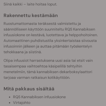
Siinä kaikki – laite hoitaa loput.
Rakennettu kestämään
Ruostumattomasta teräksestä valmistettu ja
säännölliseen käyttöön suunniteltu RQS Kannabiksen
infuusiokone on kestävä, luotettava ja helppohoitoinen.
Automaattinen puhdistustila yksinkertaistaa siivousta
infusoinnin jälkeen ja auttaa pitämään työskentelyn
tehokkaana ja siistinä.
Olipa infuusiot harrastuksena uusi asia tai etsit vain
tasaisempaa vaihtoehtoa käsipelillä tehtyihin
menetelmiin, tämä kannabiksen dekarboksylaattori
tarjoaa varman ratkaisun kotikäyttöön.
Mitä pakkaus sisältää
RQS Kannabiksen infuusiokone
Virtajohto