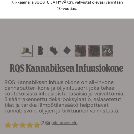
Klikkaamalla SUOSTU JA HYVÄKSY, vahvistat olevasi vähintään
18-vuotias.
+ 6
RQS Kannabiksen Infuusiokone
RQS Kannabiksen infuusiokone on all-in-one
cannabutter-kone ja öljyinfuusori, joka tekee
kotitekoisista infuusioista tasaisia ja vaivattomia.
Sisäänrakennettu dekarboksylaatio, esiasetetut
tilat ja tarkka lämpötilansäätö helpottavat
kannabisvoin, öljyjen ja tinktuurien valmistusta.
(3)
Kirjoita arvostelu