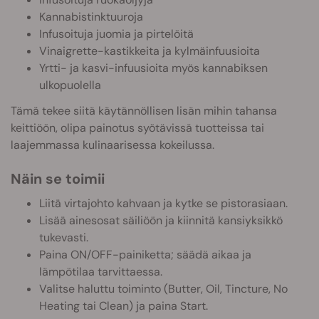
Kannabistinktuuroja
Infusoituja juomia ja pirtelöitä
Vinaigrette-kastikkeita ja kylmäinfuusioita
Yrtti- ja kasvi-infuusioita myös kannabiksen
ulkopuolella
Tämä tekee siitä käytännöllisen lisän mihin tahansa
keittiöön, olipa painotus syötävissä tuotteissa tai
laajemmassa kulinaarisessa kokeilussa.
Näin se toimii
Liitä virtajohto kahvaan ja kytke se pistorasiaan.
Lisää ainesosat säiliöön ja kiinnitä kansiyksikkö
tukevasti.
Paina ON/OFF-painiketta; säädä aikaa ja
lämpötilaa tarvittaessa.
Valitse haluttu toiminto (Butter, Oil, Tincture, No
Heating tai Clean) ja paina Start.