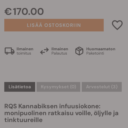
€ 170.00
LISÄÄ OSTOSKORIIN
Ilmainen
Ilmainen
Huomaamaton
toimitus
Palautus
Paketointi
Lisätietoa
Kysymykset
(0)
Arvostelut (3)
RQS Kannabiksen infuusiokone:
monipuolinen ratkaisu voille, öljylle ja
tinktuureille