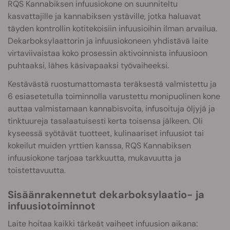
RQS Kannabiksen infuusiokone on suunniteltu
kasvattajille ja kannabiksen ystäville, jotka haluavat
täyden kontrollin kotitekoisiin infuusioihin ilman arvailua.
Dekarboksylaattorin ja infuusiokoneen yhdistävä laite
virtaviivaistaa koko prosessin aktivoinnista infuusioon
puhtaaksi, lähes käsivapaaksi työvaiheeksi.
Kestävästä ruostumattomasta teräksestä valmistettu ja
6 esiasetetulla toiminnolla varustettu monipuolinen kone
auttaa valmistamaan kannabisvoita, infusoituja öljyjä ja
tinktuureja tasalaatuisesti kerta toisensa jälkeen. Oli
kyseessä syötävät tuotteet, kulinaariset infuusiot tai
kokeilut muiden yrttien kanssa, RQS Kannabiksen
infuusiokone tarjoaa tarkkuutta, mukavuutta ja
toistettavuutta.
Sisäänrakennetut dekarboksylaatio- ja
infuusiotoiminnot
Laite hoitaa kaikki tärkeät vaiheet infuusion aikana: