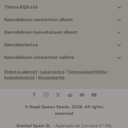
helpful
Tietoa RQS:stä
info
Kannabiksen siementen alkeet
Kannabiksen kasvatuksen alkeet
Kannabistietoa
Kannabiksen siementen valinta
Ehdot ja säännöt
|
Legal notice
|
Tietosuojapolitiikka
|
Evästekäytäntö
|
Sivustokartta
© Royal Queen Seeds, 2026. All rights
reserved
Snorkel Spain SL
- Apartado de Correos nº 146,