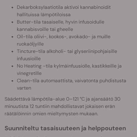
Dekarboksylaatiotila aktivoi kannabinoidit
hallituissa lämpötiloissa
Butter-tila tasaiselle, hyvin infusoidulle
kannabisvoille tai gheelle
Oil-tila oliivi-, kookos-, avokado- ja muille
ruokaöljyille
Tincture-tila alkoholi- tai glyseriinipohjaisille
infuusioille
No Heating -tila kylmäinfuusiolle, kastikkeille ja
vinegretille
Clean-tila automaattista, vaivatonta puhdistusta
varten
Säädettävä lämpötila-alue 0–121 °C ja ajansäätö 30
minuutista 12 tuntiin mahdollistavat jokaisen erän
räätälöinnin omien mieltymysten mukaan.
Suunniteltu tasaisuuteen ja helppouteen