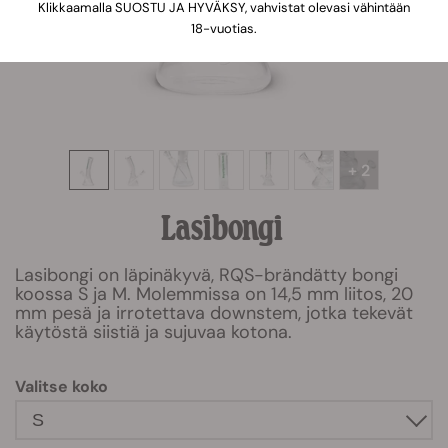
Klikkaamalla SUOSTU JA HYVÄKSY, vahvistat olevasi vähintään
18-vuotias.
+ 2
Lasibongi
Lasibongi on läpinäkyvä, RQS-brändätty bongi
koossa S ja M. Molemmissa on 14,5 mm liitos, 20
mm pesä ja irrotettava downstem, jotka tekevät
käytöstä siistiä ja sujuvaa kotona.
Valitse koko