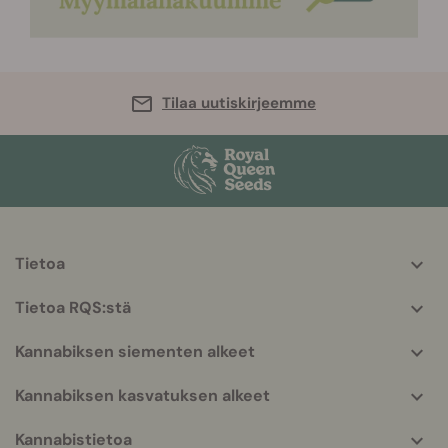
Tilaa uutiskirjeemme
Tietoa
More
helpful
Tietoa RQS:stä
info
Kannabiksen siementen alkeet
Kannabiksen kasvatuksen alkeet
Kannabistietoa