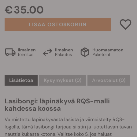
€ 35.00
LISÄÄ OSTOSKORIIN
Ilmainen
Ilmainen
Huomaamaton
toimitus
Palautus
Paketointi
Lisätietoa
Kysymykset
(0)
Arvostelut (0)
Lasibongi: läpinäkyvä RQS-malli
kahdessa koossa
Valmistettu läpinäkyvästä lasista ja viimeistelty RQS-
logolla, tämä lasibongi tarjoaa siistin ja luotettavan tavan
nauttia kukasta kotona. Valitse koko S, jos haluat