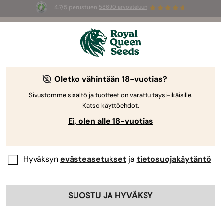
4.7/5 perustuen
58690 arvosteluun
🎁
3 White Widow Auto mag
INGYEN az
első 100 számára, aki használja az
AUGUST26 🌿
Oletko vähintään 18-vuotias?
Sivustomme sisältö ja tuotteet on varattu täysi-ikäisille.
Katso käyttöehdot.
Ei, olen alle 18-vuotias
Hyväksyn
evästeasetukset
ja
tietosuojakäytäntö
SUOSTU JA HYVÄKSY