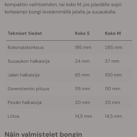
kompaktin vaihtoehdon, tai koko M, jos pöydälle sopii
korkeampi bongi leveämmällä jalalla ja suuaukolla.
Tekniset tiedot
Koko S
Koko M
Kokonaiskorkeus
195 mm
285 mm
Suuaukon halkaisija
24 mm
37 mm
Jalan halkaisija
65 mm
100 mm
Downstemin pituus
115 mm
110 mm
Pesän halkaisija
20 mm
20 mm
Liitos
14,5 mm
14,5 mm
Näin valmistelet bongin