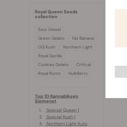
Royal Queen Seeds
collection
Sour Diesel
Green Gelato
Fat Banana
OG Kush
Northern Light
Royal Gorilla
Cookies Gelato
Critical
Royal Runtz
HulkBerry
Top 10 Kannabiksen
Siemenet
1.
Special Queen 1
2.
Special Kush 1
3.
Northern Light Auto