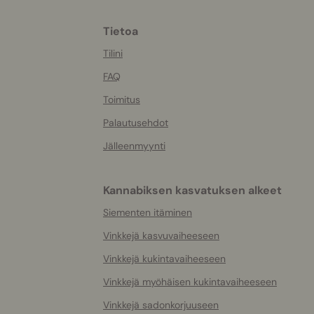
Tietoa
More
helpful
Tilini
info
FAQ
Toimitus
Palautusehdot
Jälleenmyynti
Kannabiksen kasvatuksen alkeet
Siementen itäminen
Vinkkejä kasvuvaiheeseen
Vinkkejä kukintavaiheeseen
Vinkkejä myöhäisen kukintavaiheeseen
Vinkkejä sadonkorjuuseen