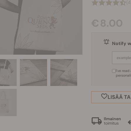
(4
€ 8.00
Notify w
I've rea
personal
LISÄÄ T
Ilmainen
toimitus