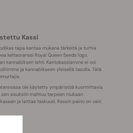
stettu Kassi
dikas tapa kantaa mukana tärkeitä ja turhia
upea keltaoranssi Royal Queen Seeds logo.
evan kannabiksen lehti. Kantokassiamme ei voi
koihimme ja kannabikseen yleisellä tasolla. Tätä
nmurtajia.
otannossa ole käytetty ympäristöä kuormittavia
en sen sisuksiin mahtuu tarpeen mukaan
 kasaan ja laittaa taskuusi. Kassin paino on vain