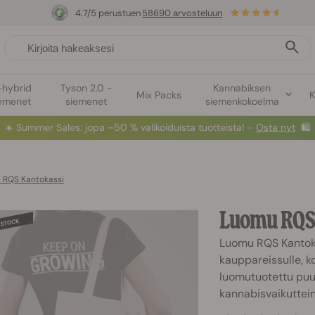
4.7/5 perustuen
58690 arvosteluun
-hybrid
Tyson 2.0 -
Kannabiksen
Mix Packs
K
emenet
siemenet
siemenkokoelma
☀️
Summer Sales
: jopa –50 % valikoiduista tuotteista! ⏤
Osta nyt
🛍️
 RQS Kantokassi
Luomu RQS
Luomu RQS Kantoka
kauppareissulle, ko
luomutuotettu puuv
kannabisvaikuttein