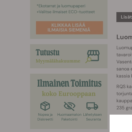
Lisä
Luom
Luomupu
tavaroi
Vasenta
sanoa e
kassia 
RQS kan
torjunt
kauppat
235 gr