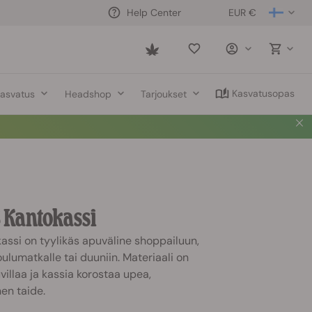
EUR €
Help Center
Saved
items
Kasvatusopas
asvatus
Headshop
Tarjoukset
 Kantokassi
ssi on tyylikäs apuväline shoppailuun,
ulumatkalle tai duuniin. Materiaali on
illaa ja kassia korostaa upea,
en taide.