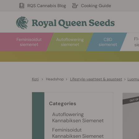
RQS Cannabis Blog
Cooking Guide
F1
Feminisoidut
Autoflowering
CBD
siemenet
siemenet
siemenet
si
Koti
>
Headshop
>
Lifestyle-vaatteet & asusteet
>
Luomu
Categories
Autoflowering
Kannabiksen Siemenet
Feminisoidut
Kannabiksen Siemenet