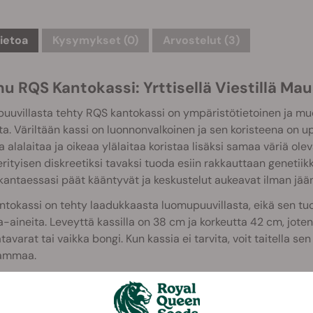
tietoa
Kysymykset
(0)
Arvostelut (3)
u RQS Kantokassi: Yrttisellä Viestillä Mau
uvillasta tehty RQS kantokassi on ympäristötietoinen ja muo
ta. Väriltään kassi on luonnonvalkoinen ja sen koristeena on 
 alalaitaa ja oikeaa ylälaitaa koristaa lisäksi samaa väriä ol
rityisen diskreetiksi tavaksi tuoda esiin rakkauttaan genetiik
kantaessasi päät kääntyvät ja keskustelut aukeavat ilman jää
tokassi on tehty laadukkaasta luomupuuvillasta, eikä sen tu
a-aineita. Leveyttä kassilla on 38 cm ja korkeutta 42 cm, jot
avarat tai vaikka bongi. Kun kassia ei tarvita, voit taitella sen
ammaa.