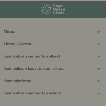
More
Tietoa
helpful
info
Tietoa RQS:stä
Kannabiksen siementen alkeet
Kannabiksen kasvatuksen alkeet
Kannabistietoa
Kannabiksen siementen valinta