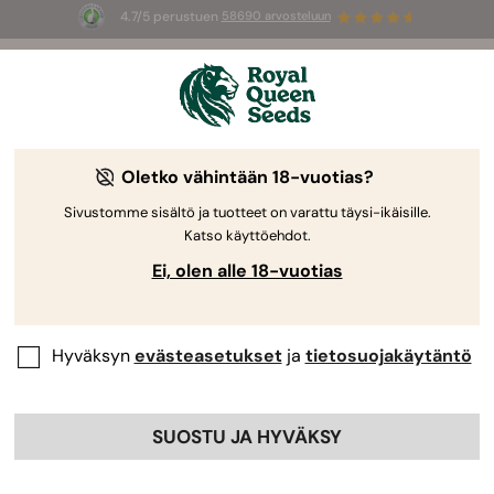
4.7/5 perustuen
58690 arvosteluun
🎁
3 White Widow Auto mag
INGYEN az
első 100 számára, aki használja az
AUGUST26 🌿
Oletko vähintään 18-vuotias?
RQS-tarkastaja
Kannabiskokki ja -kouluttaja Trichome
Institutessa
Sivustomme sisältö ja tuotteet on varattu täysi-ikäisille.
Katso käyttöehdot.
Brandon Allen
Ei, olen alle 18-vuotias
Erikoisosaamisalue Kannabiskokki ja -
kouluttaja
Hyväksyn
evästeasetukset
ja
tietosuojakäytäntö
SUOSTU JA HYVÄKSY
Ammattiprofiilit:
Brandon Allen