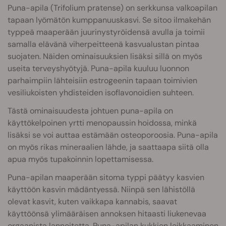
Puna-apila (Trifolium pratense) on serkkunsa valkoapilan
tapaan lyömätön kumppanuuskasvi. Se sitoo ilmakehän
typpeä maaperään juurinystyröidensä avulla ja toimii
samalla elävänä viherpeitteenä kasvualustan pintaa
suojaten. Näiden ominaisuuksien lisäksi sillä on myös
useita terveyshyötyjä. Puna-apila kuuluu luonnon
parhaimpiin lähteisiin estrogeenin tapaan toimivien
vesiliukoisten yhdisteiden isoflavonoidien suhteen.
Tästä ominaisuudesta johtuen puna-apila on
käyttökelpoinen yrtti menopaussin hoidossa, minkä
lisäksi se voi auttaa estämään osteoporoosia. Puna-apila
on myös rikas mineraalien lähde, ja saattaapa siitä olla
apua myös tupakoinnin lopettamisessa.
Puna-apilan maaperään sitoma typpi päätyy kasvien
käyttöön kasvin mädäntyessä. Niinpä sen lähistöllä
olevat kasvit, kuten vaikkapa kannabis, saavat
käyttöönsä ylimääräisen annoksen hitaasti liukenevaa
orgaanista lannoitetta. Puna-apilan kukkien leikkaaminen