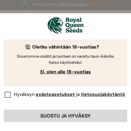
4.7/5 perustuen
58690 arvosteluun
☀️
Summer Sales
: jopa –50 %
valikoiduista tuotteista! ⏤
Osta nyt
🛍️
Oletko vähintään 18-vuotias?
Sivustomme sisältö ja tuotteet on varattu täysi-ikäisille.
Katso käyttöehdot.
Ei, olen alle 18-vuotias
Hyväksyn
evästeasetukset
ja
tietosuojakäytäntö
SUOSTU JA HYVÄKSY