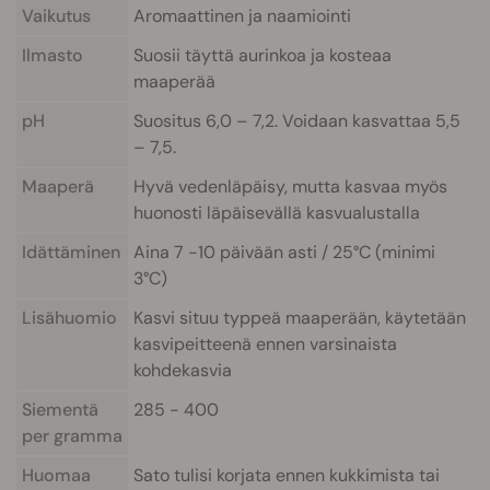
Vaikutus
Aromaattinen ja naamiointi
Ilmasto
Suosii täyttä aurinkoa ja kosteaa
maaperää
pH
Suositus 6,0 – 7,2. Voidaan kasvattaa 5,5
– 7,5.
Maaperä
Hyvä vedenläpäisy, mutta kasvaa myös
huonosti läpäisevällä kasvualustalla
Idättäminen
Aina 7 -10 päivään asti / 25°C (minimi
3°C)
Lisähuomio
Kasvi situu typpeä maaperään, käytetään
kasvipeitteenä ennen varsinaista
kohdekasvia
Siementä
285 - 400
per gramma
Huomaa
Sato tulisi korjata ennen kukkimista tai