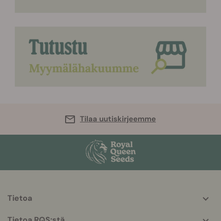
Tilaa uutiskirjeemme
Tietoa
More
helpful
Tietoa RQS:stä