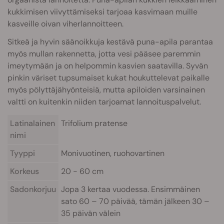
kukkimisen viivyttämiseksi tarjoaa kasvimaan muille
kasveille oivan viherlannoitteen.
Sitkeä ja hyvin säänoikkuja kestävä puna-apila parantaa
myös mullan rakennetta, jotta vesi pääsee paremmin
imeytymään ja on helpommin kasvien saatavilla. Syvän
pinkin väriset tupsumaiset kukat houkuttelevat paikalle
myös pölyttäjähyönteisiä, mutta apiloiden varsinainen
valtti on kuitenkin niiden tarjoamat lannoituspalvelut.
Latinalainen
Trifolium pratense
nimi
Tyyppi
Monivuotinen, ruohovartinen
Korkeus
20 - 60 cm
Sadonkorjuu
Jopa 3 kertaa vuodessa. Ensimmäinen
sato 60 – 70 päivää, tämän jälkeen 30 –
35 päivän välein