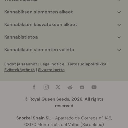
info
Kannabiksen siementen alkeet
Kannabiksen kasvatuksen alkeet
Kannabistietoa
Kannabiksen siementen valinta
Ehdot ja säännöt
|
Legal notice
|
Tietosuojapolitiikka
|
Evästekäytäntö
|
Sivustokartta
© Royal Queen Seeds, 2026. All rights
reserved
Snorkel Spain SL
- Apartado de Correos nº 146,
08170 Montornès del Vallès (Barcelona)