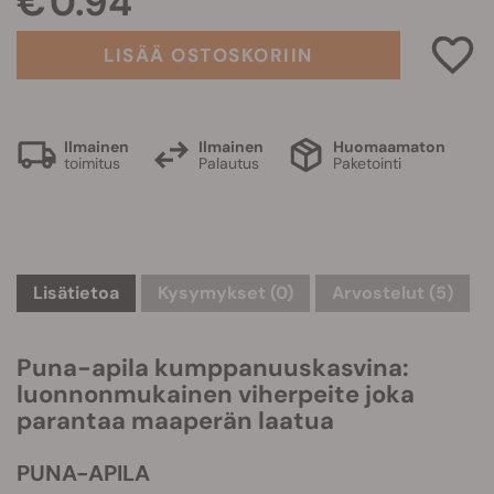
€ 0.94
LISÄÄ OSTOSKORIIN
Ilmainen
Ilmainen
Huomaamaton
toimitus
Palautus
Paketointi
Lisätietoa
Kysymykset
(0)
Arvostelut (5)
Puna-apila kumppanuuskasvina:
luonnonmukainen viherpeite joka
parantaa maaperän laatua
PUNA-APILA