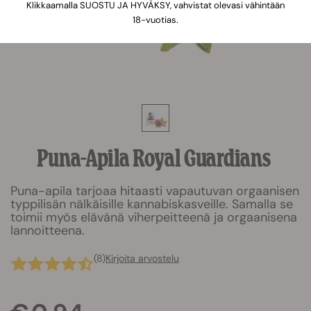
Klikkaamalla SUOSTU JA HYVÄKSY, vahvistat olevasi vähintään
18-vuotias.
Puna-Apila Royal Guardians
Puna-apila tarjoaa hitaasti vapautuvan orgaanisen
typpilisän nälkäisille kannabiskasveille. Samalla se
toimii myös elävänä viherpeitteenä ja orgaanisena
lannoitteena.
(8)
Kirjoita arvostelu