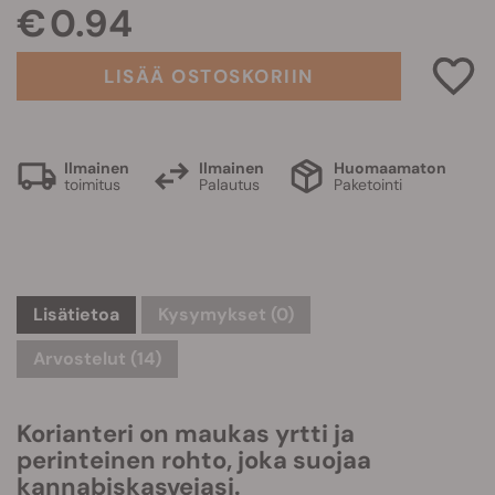
€ 0.94
LISÄÄ OSTOSKORIIN
Ilmainen
Ilmainen
Huomaamaton
toimitus
Palautus
Paketointi
Lisätietoa
Kysymykset
(0)
Arvostelut (14)
Korianteri on maukas yrtti ja
perinteinen rohto, joka suojaa
kannabiskasvejasi.