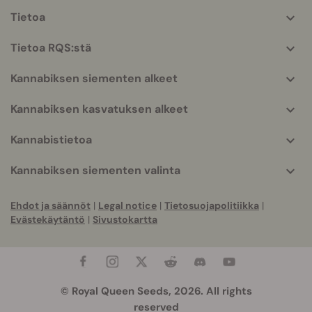
Tietoa
More
helpful
Tietoa RQS:stä
info
Kannabiksen siementen alkeet
Kannabiksen kasvatuksen alkeet
Kannabistietoa
Kannabiksen siementen valinta
Ehdot ja säännöt
|
Legal notice
|
Tietosuojapolitiikka
|
Evästekäytäntö
|
Sivustokartta
© Royal Queen Seeds, 2026. All rights
reserved