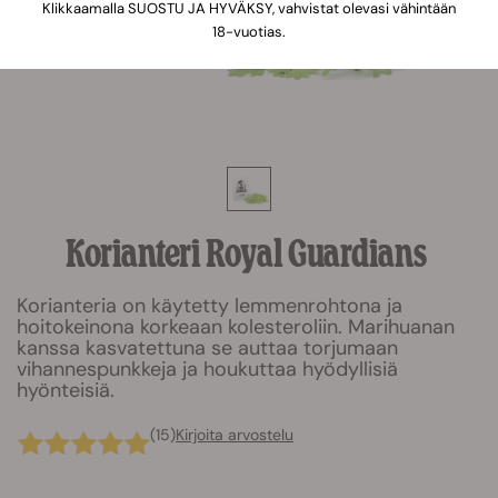
Klikkaamalla SUOSTU JA HYVÄKSY, vahvistat olevasi vähintään
18-vuotias.
Korianteri Royal Guardians
Korianteria on käytetty lemmenrohtona ja
hoitokeinona korkeaan kolesteroliin. Marihuanan
kanssa kasvatettuna se auttaa torjumaan
vihannespunkkeja ja houkuttaa hyödyllisiä
hyönteisiä.
(15)
Kirjoita arvostelu