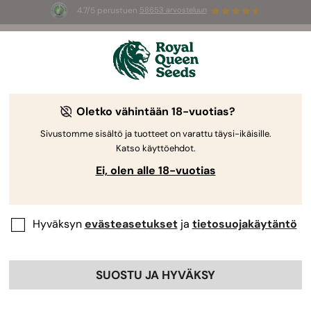
4.7/5 perustuen
58653 arvosteluun
☀️
Summer Sales
: jopa –50 %
valikoiduista tuotteista! ⏤
Osta nyt
🛍️
Oletko vähintään 18-vuotias?
Sivustomme sisältö ja tuotteet on varattu täysi-ikäisille.
Katso käyttöehdot.
Ei, olen alle 18-vuotias
Hyväksyn
evästeasetukset
ja
tietosuojakäytäntö
SUOSTU JA HYVÄKSY