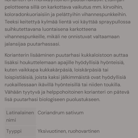
pelotteena sillä on karkottava vaikutus mm. kirvoihin,
koloradonkuoriaisiin ja pelättyihin vihannespunkkeihin.
Teeksi keitettyä kylmää lientä voi käyttää spraypullossa
suihkutettavana luontaisena karkotteena
vihannespunkeille, mikäli ne onnistuvat valtaamaan
jalansijaa puutarhassasi.
Korianterin lisääminen puutarhasi kukkaloistoon auttaa
lisäksi houkuttelemaan apajille hyödyllisiä hyönteisiä,
kuten vaikkapa kukkakärpäsiä, loiskärpäsiä tai
loispistiäisiä, joista kaksi jälkimmäistä ovat hyödyllisiä
ruokaillessaan ikävillä hyönteisillä tai niiden toukilla.
Vähään tyytyvä ja helppohoitoinen korianteri on pätevä
lisä puutarhasi biologiseen puolustukseen.
Latinalainen
Coriandrum sativum
nimi
Tyyppi
Yksivuotinen, ruohovartinen