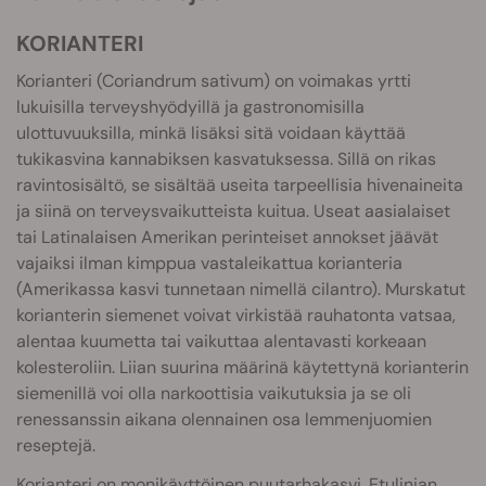
KORIANTERI
Korianteri (Coriandrum sativum) on voimakas yrtti
lukuisilla terveyshyödyillä ja gastronomisilla
ulottuvuuksilla, minkä lisäksi sitä voidaan käyttää
tukikasvina kannabiksen kasvatuksessa. Sillä on rikas
ravintosisältö, se sisältää useita tarpeellisia hivenaineita
ja siinä on terveysvaikutteista kuitua. Useat aasialaiset
tai Latinalaisen Amerikan perinteiset annokset jäävät
vajaiksi ilman kimppua vastaleikattua korianteria
(Amerikassa kasvi tunnetaan nimellä cilantro). Murskatut
korianterin siemenet voivat virkistää rauhatonta vatsaa,
alentaa kuumetta tai vaikuttaa alentavasti korkeaan
kolesteroliin. Liian suurina määrinä käytettynä korianterin
siemenillä voi olla narkoottisia vaikutuksia ja se oli
renessanssin aikana olennainen osa lemmenjuomien
reseptejä.
Korianteri on monikäyttöinen puutarhakasvi. Etulinjan