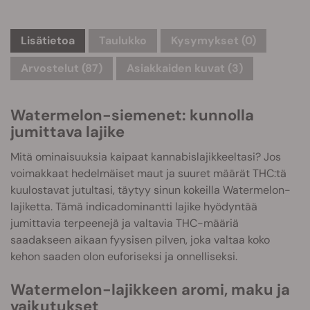
Lisätietoa
Taulukko
Kysymykset
(0)
Arvostelut (87)
Asiakkaiden kuvat (3)
Watermelon-siemenet: kunnolla
jumittava lajike
Mitä ominaisuuksia kaipaat kannabislajikkeeltasi? Jos
voimakkaat hedelmäiset maut ja suuret määrät THC:tä
kuulostavat jutultasi, täytyy sinun kokeilla Watermelon-
lajiketta. Tämä indicadominantti lajike hyödyntää
jumittavia terpeenejä ja valtavia THC-määriä
saadakseen aikaan fyysisen pilven, joka valtaa koko
kehon saaden olon euforiseksi ja onnelliseksi.
Watermelon-lajikkeen aromi, maku ja
vaikutukset