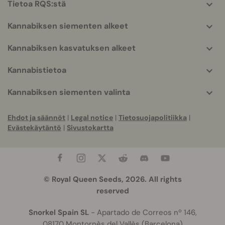
Tietoa RQS:stä
info
Kannabiksen siementen alkeet
Kannabiksen kasvatuksen alkeet
Kannabistietoa
Kannabiksen siementen valinta
Ehdot ja säännöt
|
Legal notice
|
Tietosuojapolitiikka
|
Evästekäytäntö
|
Sivustokartta
© Royal Queen Seeds, 2026. All rights
reserved
Snorkel Spain SL
- Apartado de Correos nº 146,
08170 Montornès del Vallès (Barcelona)