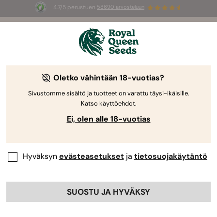
4.7/5 perustuen
58690 arvosteluun
🎁
3 White Widow Auto mag
INGYEN az
első 100 számára, aki használja az
AUGUST26 🌿
Oletko vähintään 18-vuotias?
-30%
Sivustomme sisältö ja tuotteet on varattu täysi-ikäisille.
Katso käyttöehdot.
Ei, olen alle 18-vuotias
Hyväksyn
evästeasetukset
ja
tietosuojakäytäntö
SUOSTU JA HYVÄKSY