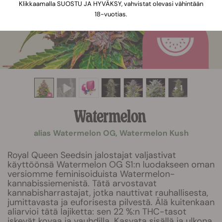
Klikkaamalla SUOSTU JA HYVÄKSY, vahvistat olevasi vähintään
18-vuotias.
+ 1
Watermelon
alias Watermelon OG, Watermelon Kush
Royal Queen Seedsin jalostajat valjastivat
käyttöönsä Watermelon OG S1:n luodakseen oman
versiomme feminisoiduista Watermelon-
kannabissiemenistä. Tätä arvostavat
kannabisharrastajat, jotka nauttivat rauhallisesta,
jumittavasta ja euforisesta pilvestä. Älä kuitenkaan
aliarvioi tätä lajiketta: sen 22 %:n THC-tasot
iskevät kovaa ja vauhdilla. Kasvata sisällä ja ulkona.