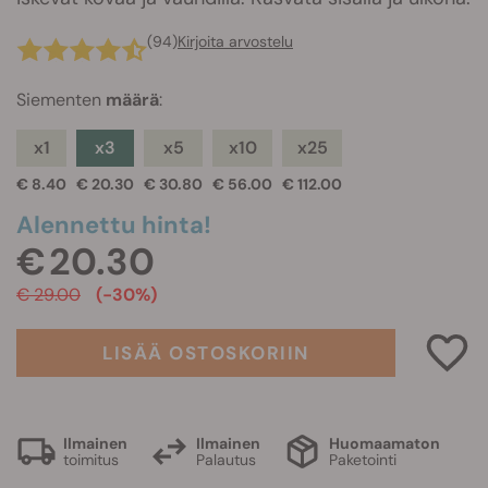
(94)
Kirjoita arvostelu
Siementen
määrä
:
x1
x3
x5
x10
x25
€ 8.40
€ 20.30
€ 30.80
€ 56.00
€ 112.00
Alennettu hinta!
€ 20.30
€ 29.00
(-30%)
LISÄÄ OSTOSKORIIN
Ilmainen
Ilmainen
Huomaamaton
toimitus
Palautus
Paketointi