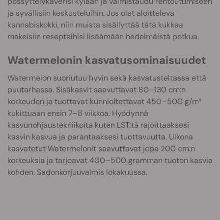
pössyttelykaverisi kylään ja valmistaudu rentoutumiseen
ja syvällisiin keskusteluihin. Jos olet aloitteleva
kannabiskokki, niin muista sisällyttää tätä kukkaa
makeisiin resepteihisi lisäämään hedelmäistä potkua.
Watermelonin kasvatusominaisuudet
Watermelon suoriutuu hyvin sekä kasvatusteltassa että
puutarhassa. Sisäkasvit saavuttavat 80–130 cm:n
korkeuden ja tuottavat kunnioitettavat 450–500 g/m²
kukittuaan ensin 7–8 viikkoa. Hyödynnä
kasvunohjaustekniikoita kuten LST:tä rajoittaaksesi
kasvin kasvua ja parantaaksesi tuottavuutta. Ulkona
kasvatetut Watermelonit saavuttavat jopa 200 cm:n
korkeuksia ja tarjoavat 400–500 gramman tuoton kasvia
kohden. Sadonkorjuuvalmis lokakuussa.