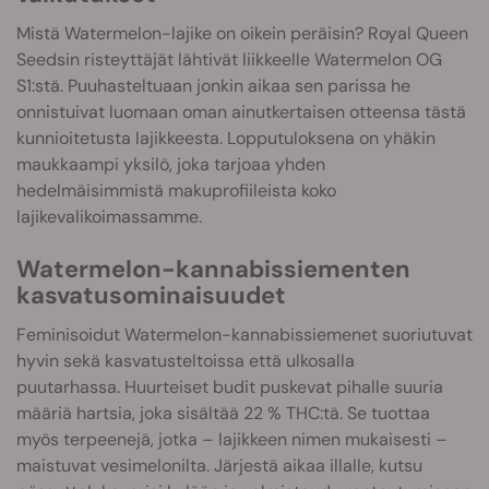
Mistä Watermelon-lajike on oikein peräisin? Royal Queen
Seedsin risteyttäjät lähtivät liikkeelle Watermelon OG
S1:stä. Puuhasteltuaan jonkin aikaa sen parissa he
onnistuivat luomaan oman ainutkertaisen otteensa tästä
kunnioitetusta lajikkeesta. Lopputuloksena on yhäkin
maukkaampi yksilö, joka tarjoaa yhden
hedelmäisimmistä makuprofiileista koko
lajikevalikoimassamme.
Watermelon-kannabissiementen
kasvatusominaisuudet
Feminisoidut Watermelon-kannabissiemenet suoriutuvat
hyvin sekä kasvatusteltoissa että ulkosalla
puutarhassa. Huurteiset budit puskevat pihalle suuria
määriä hartsia, joka sisältää 22 % THC:tä. Se tuottaa
myös terpeenejä, jotka – lajikkeen nimen mukaisesti –
maistuvat vesimelonilta. Järjestä aikaa illalle, kutsu