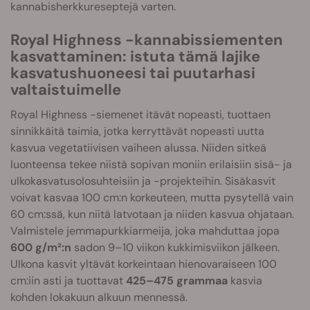
kannabisherkkureseptejä varten.
Royal Highness -kannabissiementen
kasvattaminen: istuta tämä lajike
kasvatushuoneesi tai puutarhasi
valtaistuimelle
Royal Highness -siemenet itävät nopeasti, tuottaen
sinnikkäitä taimia, jotka kerryttävät nopeasti uutta
kasvua vegetatiivisen vaiheen alussa. Niiden sitkeä
luonteensa tekee niistä sopivan moniin erilaisiin sisä- ja
ulkokasvatusolosuhteisiin ja -projekteihin. Sisäkasvit
voivat kasvaa 100 cm:n korkeuteen, mutta pysytellä vain
60 cm:ssä, kun niitä latvotaan ja niiden kasvua ohjataan.
Valmistele jemmapurkkiarmeija, joka mahduttaa jopa
600 g/m²:n
sadon 9–10 viikon kukkimisviikon jälkeen.
Ulkona kasvit yltävät korkeintaan hienovaraiseen 100
cm:iin asti ja tuottavat
425–475 grammaa
kasvia
kohden lokakuun alkuun mennessä.