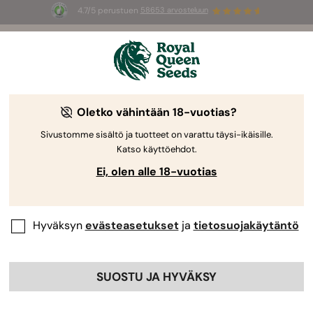
4.7/5 perustuen
58653 arvosteluun
☀️
Summer Sales
: jopa –50 %
valikoiduista tuotteista! ⏤
Osta nyt
🛍️
Oletko vähintään 18-vuotias?
-30%
Sivustomme sisältö ja tuotteet on varattu täysi-ikäisille.
Katso käyttöehdot.
Ei, olen alle 18-vuotias
Hyväksyn
evästeasetukset
ja
tietosuojakäytäntö
SUOSTU JA HYVÄKSY