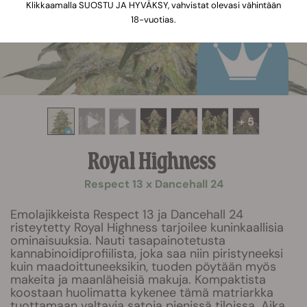
Klikkaamalla SUOSTU JA HYVÄKSY, vahvistat olevasi vähintään
18-vuotias.
+ 5
Royal Highness
Respect 13 x Dancehall 24
Emolajikkeista Respect 13 ja Dancehall 24
risteytetty Royal Highness tarjoilee kuninkaallisia
ominaisuuksia. Nauti tasapainotetusta
kannabinoidiprofiilista, joka saa niin piristyneeksi
kuin maadoittuneeksikin, tuoden pöytään myös
makeita ja maanläheisiä makuja. Kompaktista
koostaan huolimatta kykenee tämä matriarkka
tuottamaan valtavia satoja pienissä tiloissa. Aika