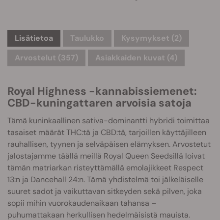
Lisätietoa
Taulukko
Kysymykset
(2)
Arvostelut (357)
Asiakkaiden kuvat (4)
Royal Highness -kannabissiemenet:
CBD-kuningattaren arvoisia satoja
Tämä kuninkaallinen sativa-dominantti hybridi toimittaa
tasaiset määrät THC:tä ja CBD:tä, tarjoillen käyttäjilleen
rauhallisen, tyynen ja selväpäisen elämyksen. Arvostetut
jalostajamme täällä meillä Royal Queen Seedsillä loivat
tämän matriarkan risteyttämällä emolajikkeet Respect
13:n ja Dancehall 24:n. Tämä yhdistelmä toi jälkeläiselle
suuret sadot ja vaikuttavan sitkeyden sekä pilven, joka
sopii mihin vuorokaudenaikaan tahansa –
puhumattakaan herkullisen hedelmäisistä mauista.