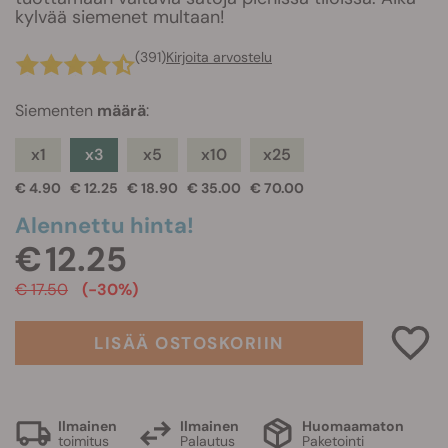
kylvää siemenet multaan!
(391)
Kirjoita arvostelu
Siementen
määrä
:
x1
x3
x5
x10
x25
€ 4.90
€ 12.25
€ 18.90
€ 35.00
€ 70.00
Alennettu hinta!
€ 12.25
€ 17.50
(-30%)
LISÄÄ OSTOSKORIIN
Ilmainen
Ilmainen
Huomaamaton
toimitus
Palautus
Paketointi