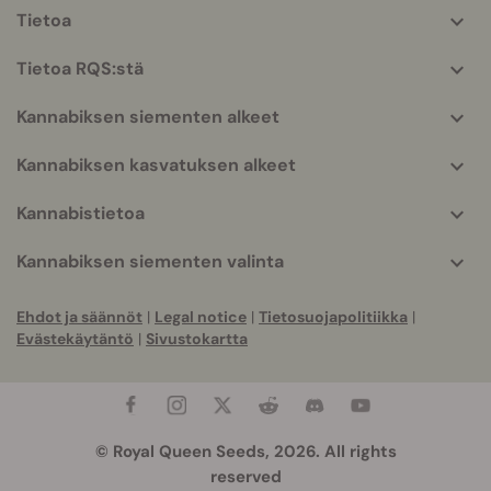
Tietoa
More
helpful
Tietoa RQS:stä
info
Kannabiksen siementen alkeet
Kannabiksen kasvatuksen alkeet
Kannabistietoa
Kannabiksen siementen valinta
Ehdot ja säännöt
|
Legal notice
|
Tietosuojapolitiikka
|
Evästekäytäntö
|
Sivustokartta
© Royal Queen Seeds, 2026. All rights
reserved