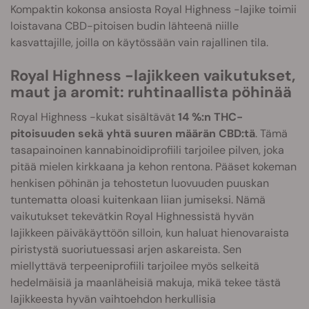
Kompaktin kokonsa ansiosta Royal Highness -lajike toimii
loistavana CBD-pitoisen budin lähteenä niille
kasvattajille, joilla on käytössään vain rajallinen tila.
Royal Highness -lajikkeen vaikutukset,
maut ja aromit: ruhtinaallista pöhinää
Royal Highness -kukat sisältävät
14 %:n THC-
pitoisuuden sekä yhtä suuren määrän CBD:tä
. Tämä
tasapainoinen kannabinoidiprofiili tarjoilee pilven, joka
pitää mielen kirkkaana ja kehon rentona. Pääset kokeman
henkisen pöhinän ja tehostetun luovuuden puuskan
tuntematta oloasi kuitenkaan liian jumiseksi. Nämä
vaikutukset tekevätkin Royal Highnessistä hyvän
lajikkeen päiväkäyttöön silloin, kun haluat hienovaraista
piristystä suoriutuessasi arjen askareista. Sen
miellyttävä terpeeniprofiili tarjoilee myös selkeitä
hedelmäisiä ja maanläheisiä makuja, mikä tekee tästä
lajikkeesta hyvän vaihtoehdon herkullisia