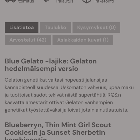
toimitus
Palautus
Paketointi
Lisätietoa
Taulukko
Kysymykset
(0)
Arvostelut (42)
Asiakkaiden kuvat (1)
Blue Gelato -lajike: Gelaton
hedelmäisempi versio
Gelaton genetiikat valtasi nopeasti jalansijaa
kannabisteollisuudessa. Uskomaton vahvuus, upea maku
ja tuottoisat sadot tekivät niistä supertähtiä. RQS:n
kasvattajamestarit ottivat Gelaton vanhempien
genetiikat työstettäväksi ja loivat jotain ainutlaatuista.
Blueberryn, Thin Mint Girl Scout
Cookiesin ja Sunset Sherbetin
kombinaatio