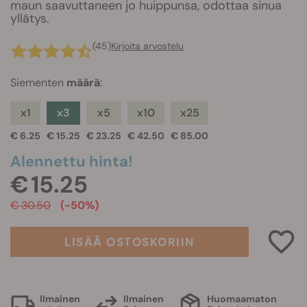
maun saavuttaneen jo huippunsa, odottaa sinua
yllätys.
(45)
Kirjoita arvostelu
Siementen
määrä
:
x1
x3
x5
x10
x25
€ 6.25
€ 15.25
€ 23.25
€ 42.50
€ 85.00
Alennettu hinta!
€ 15.25
€ 30.50
(-50%)
LISÄÄ OSTOSKORIIN
Ilmainen
Ilmainen
Huomaamaton