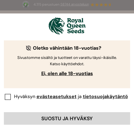
4.7/5 perustuen
58744 arvosteluun
🎁
3 White Widow Auto mag
INGYEN az
első 100 számára, aki használja az
AUGUST26 🌿
Oletko vähintään 18-vuotias?
-50%
Sivustomme sisältö ja tuotteet on varattu täysi-ikäisille.
Katso käyttöehdot.
Ei, olen alle 18-vuotias
Hyväksyn
evästeasetukset
ja
tietosuojakäytäntö
SUOSTU JA HYVÄKSY