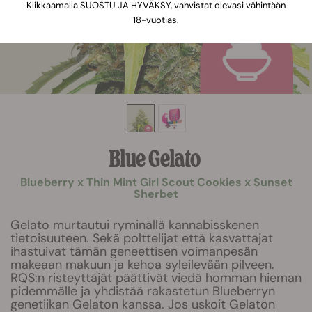
Klikkaamalla SUOSTU JA HYVÄKSY, vahvistat olevasi vähintään
18-vuotias.
Blue Gelato
Blueberry x Thin Mint Girl Scout Cookies x Sunset
Sherbet
Gelato murtautui ryminällä kannabisskenen
tietoisuuteen. Sekä polttelijat että kasvattajat
ihastuivat tämän geneettisen voimanpesän
makeaan makuun ja kehoa syleilevään pilveen.
RQS:n risteyttäjät päättivät viedä homman hieman
pidemmälle ja yhdistää rakastetun Blueberryn
genetiikan Gelaton kanssa. Jos uskoit Gelaton