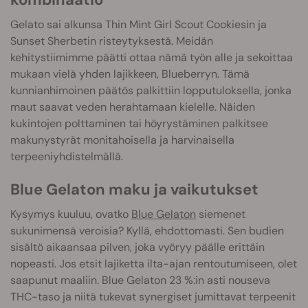
Gelato sai alkunsa Thin Mint Girl Scout Cookiesin ja
Sunset Sherbetin risteytyksestä. Meidän
kehitystiimimme päätti ottaa nämä työn alle ja sekoittaa
mukaan vielä yhden lajikkeen, Blueberryn. Tämä
kunnianhimoinen päätös palkittiin lopputuloksella, jonka
maut saavat veden herahtamaan kielelle. Näiden
kukintojen polttaminen tai höyrystäminen palkitsee
makunystyrät monitahoisella ja harvinaisella
terpeeniyhdistelmällä.
Blue Gelaton maku ja vaikutukset
Kysymys kuuluu, ovatko
Blue Gelaton
siemenet
sukunimensä veroisia? Kyllä, ehdottomasti. Sen budien
sisältö aikaansaa pilven, joka vyöryy päälle erittäin
nopeasti. Jos etsit lajiketta ilta-ajan rentoutumiseen, olet
saapunut maaliin. Blue Gelaton 23 %:in asti nouseva
THC-taso ja niitä tukevat synergiset jumittavat terpeenit