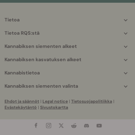
Tietoa
More
helpful
Tietoa RQS:stä
info
Kannabiksen siementen alkeet
Kannabiksen kasvatuksen alkeet
Kannabistietoa
Kannabiksen siementen valinta
Ehdot ja säännöt
|
Legal notice
|
Tietosuojapolitiikka
|
Evästekäytäntö
|
Sivustokartta