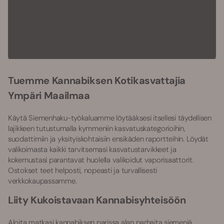
Tuemme Kannabiksen Kotikasvattajia
Ympäri Maailmaa
Käytä Siemenhaku-työkaluamme löytääksesi itsellesi täydellisen
lajikkeen tutustumalla kymmeniin kasvatuskategorioihin,
suodattimiin ja yksityiskohtaisiin ensikäden raportteihin. Löydät
valikoimasta kaikki tarvitsemasi kasvatustarvikkeet ja
kokemustasi parantavat huolella valikoidut vaporisaattorit.
Ostokset teet helposti, nopeasti ja turvallisesti
verkkokaupassamme.
Liity Kukoistavaan Kannabisyhteisöön
Aloita matkasi kannabiksen parissa alan parhaita siemeniä