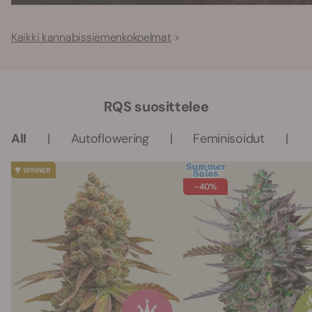
Kaikki kannabissiemenkokoelmat
RQS suosittelee
All
Autoflowering
Feminisoidut
-40%