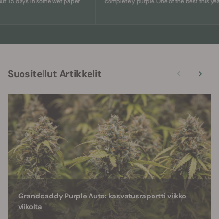
5 days in some wet paper
completely purple. One of the best this year.
Suositellut Artikkelit
Granddaddy Purple Auto: kasvatusraportti viikko
viikolta