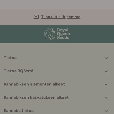
Tilaa uutiskirjeemme
More
Tietoa
helpful
info
Tietoa RQS:stä
Kannabiksen siementen alkeet
Kannabiksen kasvatuksen alkeet
Kannabistietoa