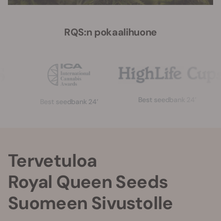
RQS:n pokaalihuone
Best seedbank 24’
Best seedbank 24’
Tervetuloa
Royal Queen Seeds
Suomeen Sivustolle