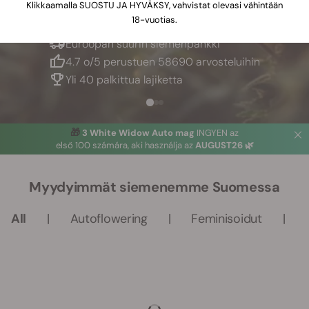
Klikkaamalla SUOSTU JA HYVÄKSY, vahvistat olevasi vähintään
18-vuotias.
Euroopan suurin siemenpankki
4.7 o/5 perustuen 58690 arvosteluihin
Yli 40 palkittua lajiketta
🎁
3 White Widow Auto mag
INGYEN az
első 100 számára, aki használja az
AUGUST26 🌿
Myydyimmät siemenemme Suomessa
All
Autoflowering
Feminisoidut