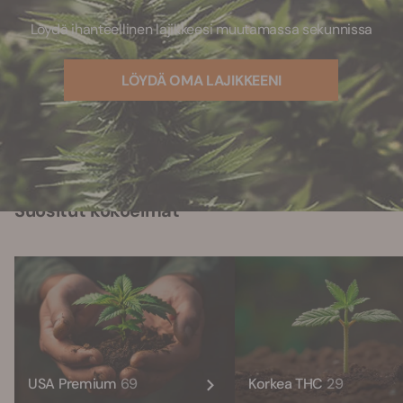
Löydä ihanteellinen lajikkeesi muutamassa sekunnissa
LÖYDÄ OMA LAJIKKEENI
Suositut kokoelmat
USA Premium
69
Korkea THC
29