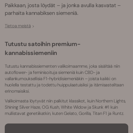
Paikkaan, josta löydät – ja jonka avulla kasvatat –
parhaita kannabiksen siemeniä.
Tietoa meistä
Tutustu satoihin premium-
kannabissiemeniin
Tutustu kannabissiementen valikoimaamme, joka sisältää niin
autoflower- ja feminisoituja siemeniä kuin CBD- ja
vallankumouksellisia F1-hybridisiemeniäkin – joista kaikki on
huolella testattu ja todettu huippulaatuisiksi ja itämisasteiltaan
erinomaisiksi.
Valikoimasta löytyvät niin palkitut klassikot, kuin Northern Lights,
Shining Silver Haze, OG Kush, White Widow ja Skunk #1 kuin
mullistavat genetiikatkin, kuten Gelato, Gorilla, Titan F1 ja Runtz.