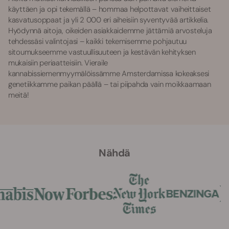
käyttäen ja opi tekemällä – hommaa helpottavat vaiheittaiset
kasvatusoppaat ja yli 2 000 eri aiheisiin syventyvää artikkelia.
Hyödynnä aitoja, oikeiden asiakkaidemme jättämiä arvosteluja
tehdessäsi valintojasi – kaikki tekemisemme pohjautuu
sitoumukseemme vastuullisuuteen ja kestävän kehityksen
mukaisiin periaatteisiin. Vieraile
kannabissiemenmyymälöissämme Amsterdamissa kokeaksesi
genetiikkamme paikan päällä – tai piipahda vain moikkaamaan
meitä!
Nähdä