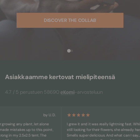
DISCOVER THE COLLAB
Asiakkaamme kertovat mielipiteensä
4.7 / 5 perustuen 58690
-arvosteluun
by U. D.
owing any plant, let alone
I grew it and it was really lightning fast. While ot
 mistakes up to this point,
still looking for their flowers, she already has big
 in my 2.5x2.5 tent. The
Smells super delicious. And what can I say... She'