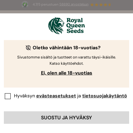
4.7/5 perustuen
58690 arvosteluun
Welcome
to
Royal
Oletko vähintään 18-vuotias?
Queen
Premium-
Seeds
Sivustomme sisältö ja tuotteet on varattu täysi-ikäisille.
Katso käyttöehdot.
Kannabissiemenet
Ei, olen alle 18-vuotias
Tutustu huolella valittuun valikoimaamme Autoflower-, Feminized-,
CBD- ja F1-hybridisiemeniä, tuotettu luomuna ja optimaalisella
itävyydellä.
Hyväksyn
evästeasetukset
ja
tietosuojakäytäntö
SELAA LUETTELOA
SUOSTU JA HYVÄKSY