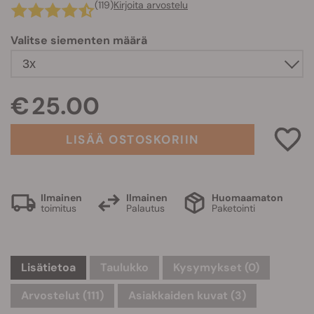
(119)
Kirjoita arvostelu
Valitse siementen määrä
€ 25.00
LISÄÄ OSTOSKORIIN
Ilmainen
Ilmainen
Huomaamaton
toimitus
Palautus
Paketointi
Lisätietoa
Taulukko
Kysymykset
(0)
Arvostelut (111)
Asiakkaiden kuvat (3)