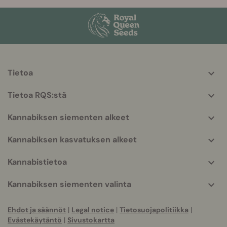
Tietoa
More
helpful
Tietoa RQS:stä
info
Kannabiksen siementen alkeet
Kannabiksen kasvatuksen alkeet
Kannabistietoa
Kannabiksen siementen valinta
Ehdot ja säännöt
|
Legal notice
|
Tietosuojapolitiikka
|
Evästekäytäntö
|
Sivustokartta