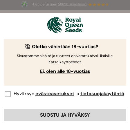
4.7/5 perustuen
58690 arvosteluun
🎁
3 White Widow Auto mag
INGYEN az
első 100 számára, aki használja az
AUGUST26 🌿
Oletko vähintään 18-vuotias?
Sivustomme sisältö ja tuotteet on varattu täysi-ikäisille.
Katso käyttöehdot.
Ei, olen alle 18-vuotias
Hyväksyn
evästeasetukset
ja
tietosuojakäytäntö
SUOSTU JA HYVÄKSY