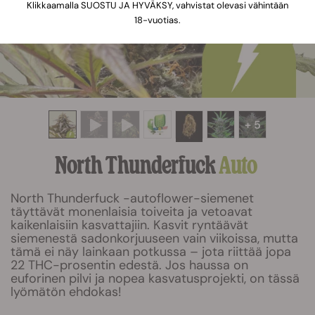
Klikkaamalla SUOSTU JA HYVÄKSY, vahvistat olevasi vähintään
18-vuotias.
+ 5
North Thunderfuck
Auto
North Thunderfuck -autoflower-siemenet
täyttävät monenlaisia toiveita ja vetoavat
kaikenlaisiin kasvattajiin. Kasvit ryntäävät
siemenestä sadonkorjuuseen vain viikoissa, mutta
tämä ei näy lainkaan potkussa – jota riittää jopa
22 THC-prosentin edestä. Jos haussa on
euforinen pilvi ja nopea kasvatusprojekti, on tässä
lyömätön ehdokas!