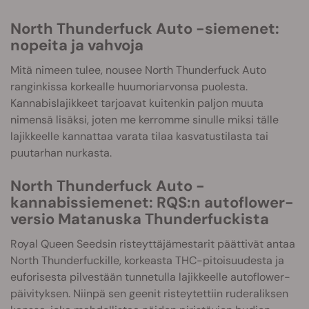
North Thunderfuck Auto -siemenet:
nopeita ja vahvoja
Mitä nimeen tulee, nousee North Thunderfuck Auto
ranginkissa korkealle huumoriarvonsa puolesta.
Kannabislajikkeet tarjoavat kuitenkin paljon muuta
nimensä lisäksi, joten me kerromme sinulle miksi tälle
lajikkeelle kannattaa varata tilaa kasvatustilasta tai
puutarhan nurkasta.
North Thunderfuck Auto -
kannabissiemenet: RQS:n autoflower-
versio Matanuska Thunderfuckista
Royal Queen Seedsin risteyttäjämestarit päättivät antaa
North Thunderfuckille, korkeasta THC-pitoisuudesta ja
euforisesta pilvestään tunnetulla lajikkeelle autoflower-
päivityksen. Niinpä sen geenit risteytettiin ruderaliksen