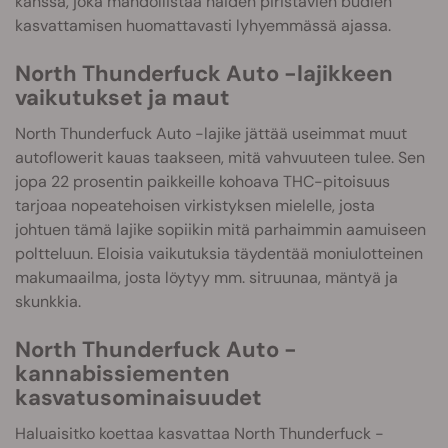
kanssa, joka mahdollistaa näiden piristävien budien
kasvattamisen huomattavasti lyhyemmässä ajassa.
North Thunderfuck Auto -lajikkeen
vaikutukset ja maut
North Thunderfuck Auto -lajike jättää useimmat muut
autoflowerit kauas taakseen, mitä vahvuuteen tulee. Sen
jopa 22 prosentin paikkeille kohoava THC-pitoisuus
tarjoaa nopeatehoisen virkistyksen mielelle, josta
johtuen tämä lajike sopiikin mitä parhaimmin aamuiseen
poltteluun. Eloisia vaikutuksia täydentää moniulotteinen
makumaailma, josta löytyy mm. sitruunaa, mäntyä ja
skunkkia.
North Thunderfuck Auto -
kannabissiementen
kasvatusominaisuudet
Haluaisitko koettaa kasvattaa North Thunderfuck -